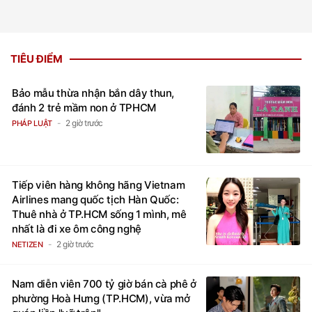
TIÊU ĐIỂM
Bảo mẫu thừa nhận bắn dây thun,
đánh 2 trẻ mầm non ở TPHCM
2 giờ trước
PHÁP LUẬT
Tiếp viên hàng không hãng Vietnam
Airlines mang quốc tịch Hàn Quốc:
Thuê nhà ở TP.HCM sống 1 mình, mê
nhất là đi xe ôm công nghệ
2 giờ trước
NETIZEN
Nam diễn viên 700 tỷ giờ bán cà phê ở
phường Hoà Hưng (TP.HCM), vừa mở
quán liền "vỡ trận"