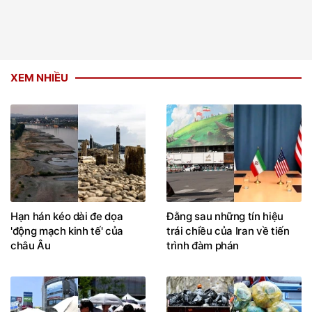
XEM NHIỀU
Hạn hán kéo dài đe dọa
Đằng sau những tín hiệu
'động mạch kinh tế' của
trái chiều của Iran về tiến
châu Âu
trình đàm phán