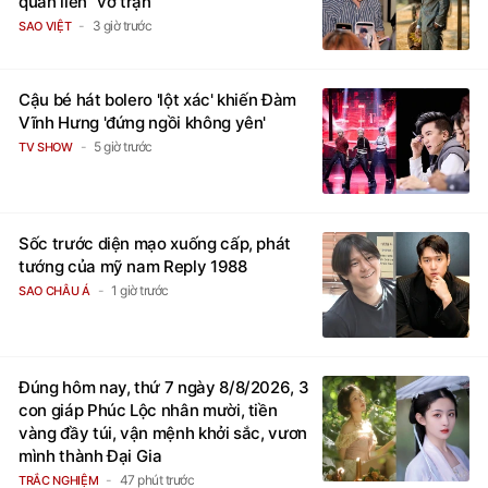
3 giờ trước
SAO VIỆT
Cậu bé hát bolero 'lột xác' khiến Đàm
Vĩnh Hưng 'đứng ngồi không yên'
5 giờ trước
TV SHOW
Sốc trước diện mạo xuống cấp, phát
tướng của mỹ nam Reply 1988
1 giờ trước
SAO CHÂU Á
Đúng hôm nay, thứ 7 ngày 8/8/2026, 3
con giáp Phúc Lộc nhân mười, tiền
vàng đầy túi, vận mệnh khởi sắc, vươn
mình thành Đại Gia
47 phút trước
TRẮC NGHIỆM