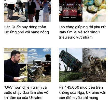
Hàn Quốc huy động toàn
Lao công giúp người phụ nữ
lực ứng phó với nắng nóng
Italy tìm lại vé số trúng 1
triệu euro vứt nhầm
"UAV hóa" chiến tranh và
Hạ 445.000 mục tiêu trên
cuộc chạy đua làm chủ vũ
không của Nga, Ukraine vẫn
khí tầm xa của Ukraine
còn điểm yếu chí mạng