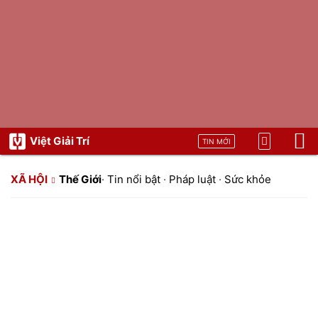
Việt Giải Trí
TIN MỚI
XÃ HỘI
Thế Giới
·
Tin nổi bật
·
Pháp luật
·
Sức khỏe