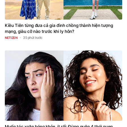
Kiều Tiên từng đưa cả gia đình chồng thành hiện tượng
mạng, giàu cỡ nào trước khi ly hôn?
35 phút trước
NETIZEN
Muốn tóc xoăn bóng khỏe, ít rối: Đừng quên 4 thói quen
dưỡng ẩm đơn giản mỗi ngày