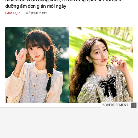
42 phút trước
LÀM ĐẸP
Tử vi Chủ Nhật 9/8/2026 của 12 con giáp: Dần - Tuất bội
thu tiền bạc, đón phúc khí về đầy tay, Tý - Mão công việc
khó khăn, tiền bạc đội nón ra đi
44 phút trước
TRẮC NGHIỆM