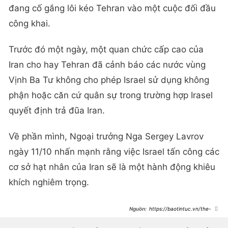
đang cố gắng lôi kéo Tehran vào một cuộc đối đầu
công khai.
Trước đó một ngày, một quan chức cấp cao của
Iran cho hay Tehran đã cảnh báo các nước vùng
Vịnh Ba Tư không cho phép Israel sử dụng không
phận hoặc căn cứ quân sự trong trường hợp Irasel
quyết định trả đũa Iran.
Về phần mình, Ngoại trưởng Nga Sergey Lavrov
ngày 11/10 nhấn mạnh rằng việc Israel tấn công các
cơ sở hạt nhân của Iran sẽ là một hành động khiêu
khích nghiêm trọng.
https://baotintuc.vn/the-
gioi/noi-cac-an-ninh-israel-van-
chua-thong-nhat-duoc-cach-dap-
tra-iran-20241011155737018.htm