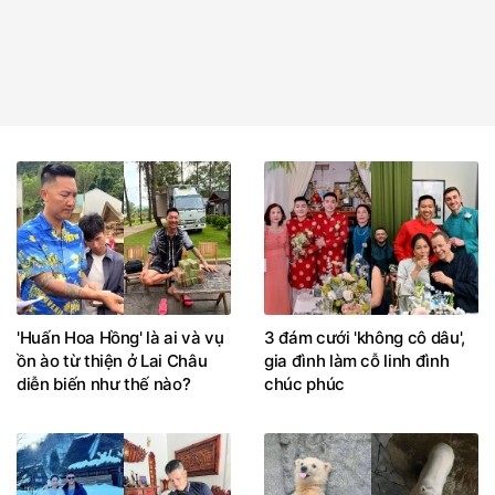
'Huấn Hoa Hồng' là ai và vụ
3 đám cưới 'không cô dâu',
ồn ào từ thiện ở Lai Châu
gia đình làm cỗ linh đình
diễn biến như thế nào?
chúc phúc