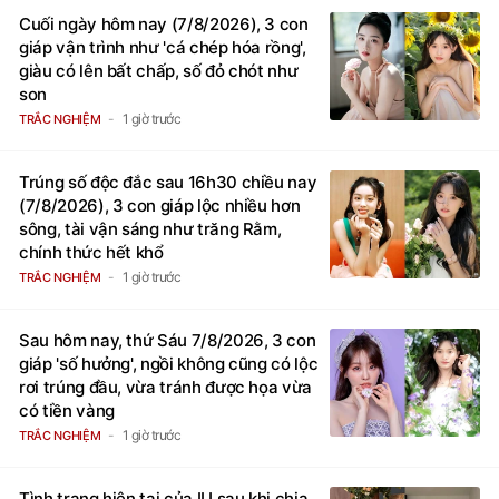
Cuối ngày hôm nay (7/8/2026), 3 con
giáp vận trình như 'cá chép hóa rồng',
giàu có lên bất chấp, số đỏ chót như
son
1 giờ trước
TRẮC NGHIỆM
Trúng số độc đắc sau 16h30 chiều nay
(7/8/2026), 3 con giáp lộc nhiều hơn
sông, tài vận sáng như trăng Rằm,
chính thức hết khổ
1 giờ trước
TRẮC NGHIỆM
Sau hôm nay, thứ Sáu 7/8/2026, 3 con
giáp 'số hưởng', ngồi không cũng có lộc
rơi trúng đầu, vừa tránh được họa vừa
có tiền vàng
1 giờ trước
TRẮC NGHIỆM
Tình trạng hiện tại của IU sau khi chia