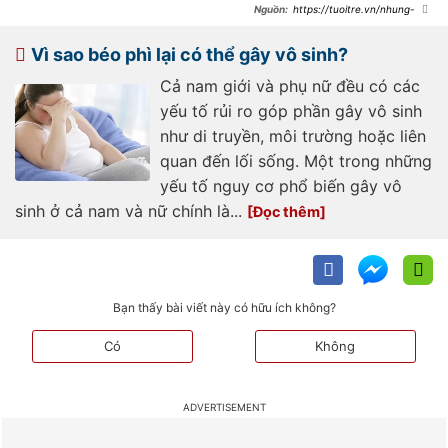
https://tuoitre.vn/nhung-
yeu-to-co-the-dan-den-benh-ly-
kho-noi-o-nam-gioi-
20240819211709892.htm
Vì sao béo phì lại có thể gây vô sinh?
Cả nam giới và phụ nữ đều có các
yếu tố rủi ro góp phần gây vô sinh
như di truyền, môi trường hoặc liên
quan đến lối sống. Một trong những
yếu tố nguy cơ phổ biến gây vô
sinh ở cả nam và nữ chính là...
Bạn thấy bài viết này có hữu ích không?
Có
Không