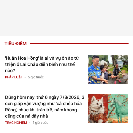
TIÊU ĐIỂM
'Huấn Hoa Hồng' là ai và vụ ồn ào từ
thiện ở Lai Châu diễn biến như thế
nào?
5 giờ trước
PHÁP LUẬT
Đúng hôm nay, thứ 6 ngày 7/8/2026, 3
con giáp vận vượng như 'cá chép hóa
Rồng', phúc khí tràn trề, nằm không
cũng của nả đầy nhà
1 giờ trước
TRẮC NGHIỆM