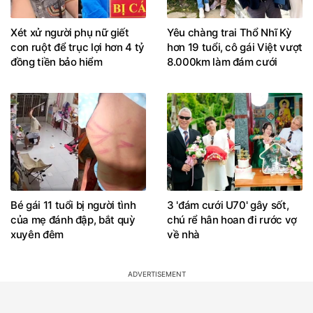
Xét xử người phụ nữ giết
Yêu chàng trai Thổ Nhĩ Kỳ
con ruột để trục lợi hơn 4 tỷ
hơn 19 tuổi, cô gái Việt vượt
đồng tiền bảo hiểm
8.000km làm đám cưới
Bé gái 11 tuổi bị người tình
3 'đám cưới U70' gây sốt,
của mẹ đánh đập, bắt quỳ
chú rể hân hoan đi rước vợ
xuyên đêm
về nhà