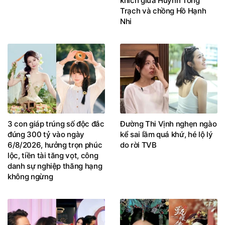
khích giữa Huỳnh Tông
Trạch và chồng Hồ Hạnh
Nhi
3 con giáp trúng số độc đắc
Đường Thi Vịnh nghẹn ngào
đúng 300 tỷ vào ngày
kể sai lầm quá khứ, hé lộ lý
6/8/2026, hưởng trọn phúc
do rời TVB
lộc, tiền tài tăng vọt, công
danh sự nghiệp thăng hạng
không ngừng