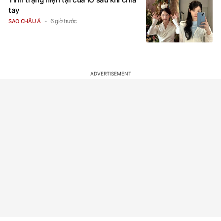
tay
6 giờ trước
SAO CHÂU Á