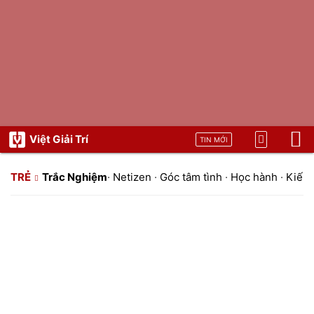
Việt Giải Trí
TIN MỚI
TRẺ
Trắc Nghiệm
·
Netizen
·
Góc tâm tình
·
Học hành
·
Kiến 