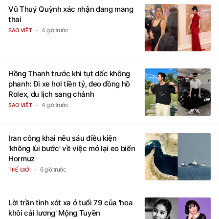
Vũ Thuý Quỳnh xác nhận đang mang
thai
4 giờ trước
SAO VIỆT
Hồng Thanh trước khi tụt dốc không
phanh: Đi xe hơi tiền tỷ, đeo đồng hồ
Rolex, du lịch sang chảnh
4 giờ trước
SAO VIỆT
Iran công khai nêu sáu điều kiện
'không lùi bước' về việc mở lại eo biển
Hormuz
6 giờ trước
THẾ GIỚI
Lời trần tình xót xa ở tuổi 79 của 'hoa
khôi cải lương' Mộng Tuyền