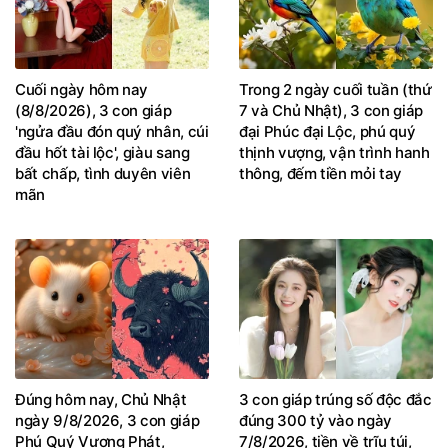
Cuối ngày hôm nay
Trong 2 ngày cuối tuần (thứ
(8/8/2026), 3 con giáp
7 và Chủ Nhật), 3 con giáp
'ngửa đầu đón quý nhân, cúi
đại Phúc đại Lộc, phú quý
đầu hốt tài lộc', giàu sang
thịnh vượng, vận trình hanh
bất chấp, tình duyên viên
thông, đếm tiền mỏi tay
mãn
Đúng hôm nay, Chủ Nhật
3 con giáp trúng số độc đắc
ngày 9/8/2026, 3 con giáp
đúng 300 tỷ vào ngày
Phú Quý Vượng Phát,
7/8/2026, tiền về trĩu túi,