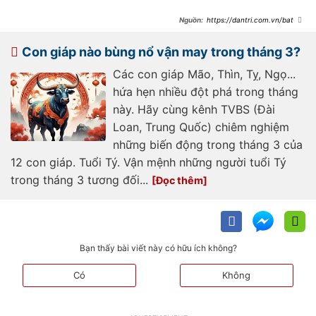
https://dantri.com.vn/bat-
dong-san/nhung-luu-y-khi-thiet-ke-
noi-that-cho-nguoi-huong-noi-
20250321214107066.htm
Con giáp nào bùng nổ vận may trong tháng 3?
Các con giáp Mão, Thìn, Tỵ, Ngọ...
hứa hẹn nhiều đột phá trong tháng
này. Hãy cùng kênh TVBS (Đài
Loan, Trung Quốc) chiêm nghiệm
những biến động trong tháng 3 của
12 con giáp. Tuổi Tý. Vận mệnh những người tuổi Tý
trong tháng 3 tương đối...
Bạn thấy bài viết này có hữu ích không?
Có
Không