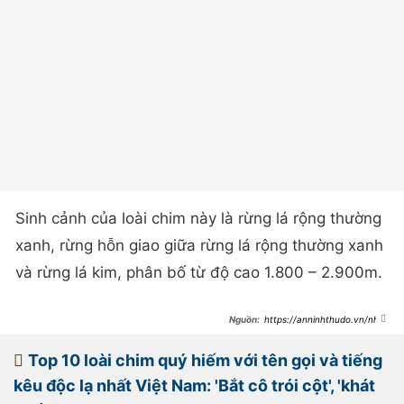
Sinh cảnh của loài chim này là rừng lá rộng thường
xanh, rừng hỗn giao giữa rừng lá rộng thường xanh
và rừng lá kim, phân bố từ độ cao 1.800 – 2.900m.
https://anninhthudo.vn/nhun
g-loai-chim-treo-cay-doc-la-it-
nguoi-biet-post601731.antd
Top 10 loài chim quý hiếm với tên gọi và tiếng
kêu độc lạ nhất Việt Nam: 'Bắt cô trói cột', 'khát