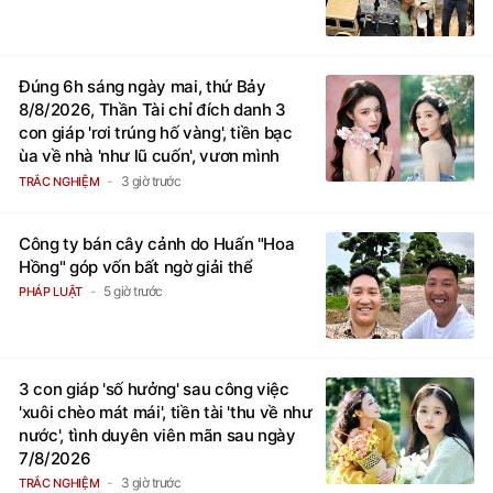
Đúng 6h sáng ngày mai, thứ Bảy
8/8/2026, Thần Tài chỉ đích danh 3
con giáp 'rơi trúng hố vàng', tiền bạc
ùa về nhà 'như lũ cuốn', vươn mình
thành đại gia trong phút chốc
3 giờ trước
TRẮC NGHIỆM
Công ty bán cây cảnh do Huấn "Hoa
Hồng" góp vốn bất ngờ giải thể
5 giờ trước
PHÁP LUẬT
3 con giáp 'số hưởng' sau công việc
'xuôi chèo mát mái', tiền tài 'thu về như
nước', tình duyên viên mãn sau ngày
7/8/2026
3 giờ trước
TRẮC NGHIỆM