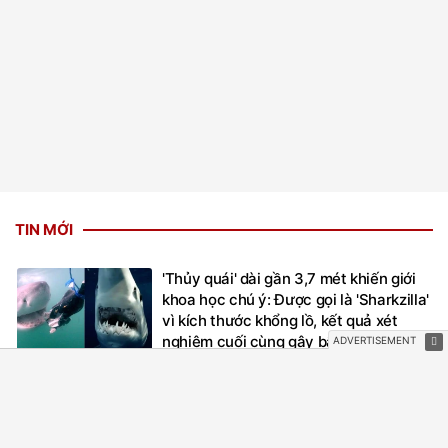
TIN MỚI
'Thủy quái' dài gần 3,7 mét khiến giới
khoa học chú ý: Được gọi là 'Sharkzilla'
vì kích thước khổng lồ, kết quả xét
nghiệm cuối cùng gây bất ngờ
4 ngày trước
Phát hiện 31 loài sinh vật biển mới chỉ
trong vòng hai tuần