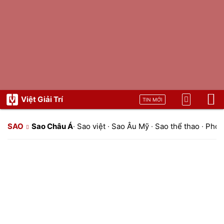
Việt Giải Trí
TIN MỚI
SAO
Sao Châu Á
·
Sao việt
·
Sao Âu Mỹ
·
Sao thể thao
·
Phon