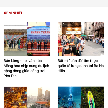
XEM NHIỀU
Bản Lồng - nơi văn hóa
Bật mí "bản đồ" ẩm thực
Mông hòa nhịp cùng du lịch
quốc tế lừng danh tại Ba Na
cộng đồng giữa cổng trời
Hills
Pha Đin