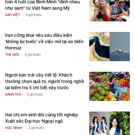
hơn 4 tuổi của Bình Minh "dính nhau
như sam" từ Việt Nam sang Mỹ
5 giờ trước
SAO VIỆT
Iran công khai nêu sáu điều kiện
'không lùi bước' về việc mở lại eo biển
Hormuz
4 giờ trước
THẾ GIỚI
Người bán trái cây tiết lộ: Khách
thường chọn quả to, người trong nghề
lại kiểm tra 5 chi tiết này trước
5 giờ trước
SÁNG TẠO
Hai chị em sinh đôi cùng tốt nghiệp
Xuất sắc Đại học Ngoại ngữ
2 giờ trước
HỌC HÀNH