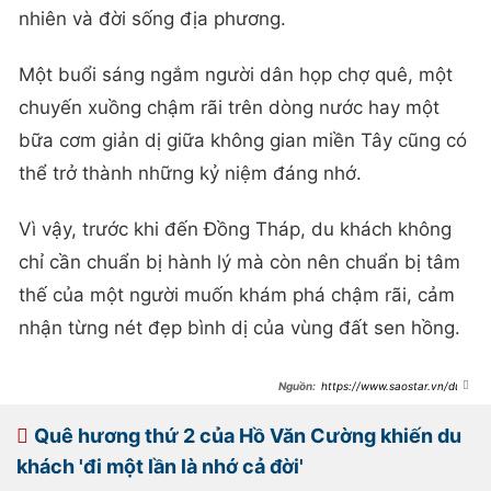
nhiên và đời sống địa phương.
Một buổi sáng ngắm người dân họp chợ quê, một
chuyến xuồng chậm rãi trên dòng nước hay một
bữa cơm giản dị giữa không gian miền Tây cũng có
thể trở thành những kỷ niệm đáng nhớ.
Vì vậy, trước khi đến Đồng Tháp, du khách không
chỉ cần chuẩn bị hành lý mà còn nên chuẩn bị tâm
thế của một người muốn khám phá chậm rãi, cảm
nhận từng nét đẹp bình dị của vùng đất sen hồng.
https://www.saostar.vn/du-
lich-kham-pha/nhung-dieu-nhat-
dinh-phai-ro-truoc-khi-den-kham-
pha-que-ho-van-cuong-
Quê hương thứ 2 của Hồ Văn Cường khiến du
202607071511412716.html
khách 'đi một lần là nhớ cả đời'