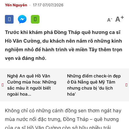
Yến Nguyễn
17:17 07/07/2026
+
A
-
A
Trước khi khám phá Đồng Tháp quê hương ca sĩ
Hồ Văn Cường, du khách nên nắm rõ những kinh
nghiệm nhỏ để hành trình về miền Tây thêm trọn
vẹn và đáng nhớ.
Nghệ An quê Hồ Văn
Những điểm check-in đẹp
Cường mùa hoa: Những
ở Đà Nẵng quê Mỹ Tâm
sắc màu ít người biết
nhưng chưa bị ‘du lịch
ngoài hoa...
hóa’
Không chỉ có những cánh đồng sen thơm ngát hay
mùa nước nổi đặc trưng, Đồng Tháp – quê hương
của ca sĩ Hồ Văn Cường còn sở hữu nhiều trải