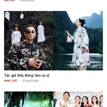
9 phút trước
SAO VIỆT
Tác giả 'Bắc Bling' làm ca sĩ
20 phút trước
NHẠC VIỆT