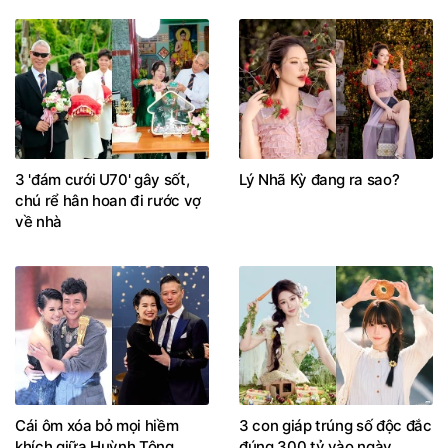
3 'đám cưới U70' gây sốt,
Lý Nhã Kỳ đang ra sao?
chú rể hân hoan đi rước vợ
về nhà
Cái ôm xóa bỏ mọi hiềm
3 con giáp trúng số độc đắc
khích giữa Huỳnh Tông
đúng 300 tỷ vào ngày