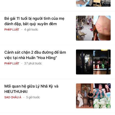
Bé gái 11 tuổi bị người tình của mẹ
đánh đập, bắt quỳ xuyên đêm
4 giờ trước
PHÁP LUẬT
Cảnh sát chặn 2 đầu đường để làm
việc tại nhà Huấn "Hoa Hồng"
37 phút trước
PHÁP LUẬT
Mối quan hệ giữa Lý Nhã Kỳ và
HIEUTHUHAI
5 giờ trước
SAO CHÂU Á