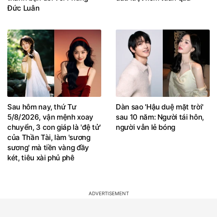
Đức Luân
Sau hôm nay, thứ Tư
Dàn sao 'Hậu duệ mặt trời'
5/8/2026, vận mệnh xoay
sau 10 năm: Người tái hôn,
chuyển, 3 con giáp là 'đệ tử'
người vẫn lẻ bóng
của Thần Tài, làm 'sương
sương' mà tiền vàng đầy
két, tiêu xài phủ phê