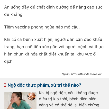
Ăn uống đầy đủ chất dinh dưỡng để nâng cao sức
đề kháng.
Tiêm vaccine phòng ngừa não mô cầu.
Khi có ca bệnh xuất hiện, người dân cần đeo khẩu
trang, hạn chế tiếp xúc gần với người bệnh và thực
hiện phun xịt hóa chất diệt khuẩn tại khu vực ổ
dịch.
https://lifestyle.znews.vn/nh
ung-dau-hieu-nhan-biet-mac-benh-
nao-mo-cau-post1549502.html
Ngộ độc thực phẩm, xử trí thế nào?
Khi bị ngộ độc, nếu không được
điều trị kịp thời, bệnh diễn biến
nặng và có thể để lại biến chứng