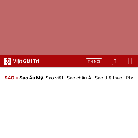
Việt Giải Trí
TIN MỚI
SAO
Sao Âu Mỹ
·
Sao việt
·
Sao châu Á
·
Sao thể thao
·
Phon