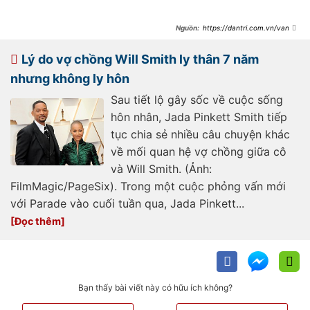
https://dantri.com.vn/van-
hoa/nhung-cuoc-hon-nhan-dai-
hang-thap-ky-nhung-ly-than-nhieu-
nam-o-hollywood-
Lý do vợ chồng Will Smith ly thân 7 năm
20231022155649093.htm
nhưng không ly hôn
Sau tiết lộ gây sốc về cuộc sống
hôn nhân, Jada Pinkett Smith tiếp
tục chia sẻ nhiều câu chuyện khác
về mối quan hệ vợ chồng giữa cô
và Will Smith. (Ảnh:
FilmMagic/PageSix). Trong một cuộc phỏng vấn mới
với Parade vào cuối tuần qua, Jada Pinkett...
Bạn thấy bài viết này có hữu ích không?