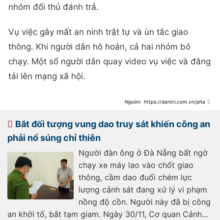
nhóm đối thủ đánh trả.
Vụ việc gây mất an ninh trật tự và ùn tắc giao
thông. Khi người dân hô hoán, cả hai nhóm bỏ
chạy. Một số người dân quay video vụ việc và đăng
tải lên mạng xã hội.
https://dantri.com.vn/phap-
luat/nhom-thanh-thieu-nien-au-da-
nhau-tren-duong-pho-da-nang-
20250209112428675.htm
Bắt đối tượng vung dao truy sát khiến công an
phải nổ súng chỉ thiên
Người đàn ông ở Đà Nẵng bất ngờ
chạy xe máy lao vào chốt giao
thông, cầm dao đuổi chém lực
lượng cảnh sát đang xử lý vi phạm
nồng độ cồn. Người này đã bị công
an khởi tố, bắt tạm giam. Ngày 30/11, Cơ quan Cảnh...