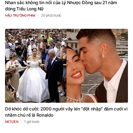
Nhan sắc không tin nổi của Lý Nhược Đồng sau 21 năm
đóng Tiểu Long Nữ
20 phút trước
HẬU TRƯỜNG PHIM
Dở khóc dở cười: 2000 người vây kín "đột nhập" đám cưới vì
nhầm chú rể là Ronaldo
1 giờ trước
NETIZEN