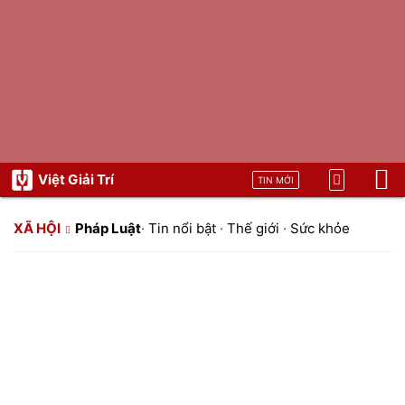
Việt Giải Trí
TIN MỚI
XÃ HỘI
Pháp Luật
·
Tin nổi bật
·
Thế giới
·
Sức khỏe