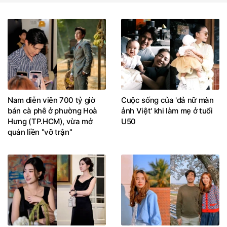
Nam diễn viên 700 tỷ giờ
Cuộc sống của 'đả nữ màn
bán cà phê ở phường Hoà
ảnh Việt' khi làm mẹ ở tuổi
Hưng (TP.HCM), vừa mở
U50
quán liền "vỡ trận"