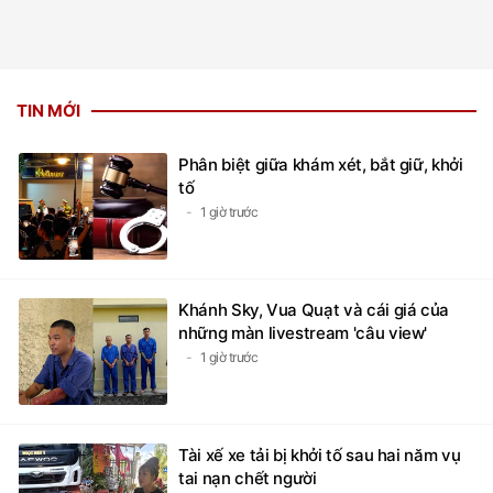
TIN MỚI
Phân biệt giữa khám xét, bắt giữ, khởi
tố
1 giờ trước
Khánh Sky, Vua Quạt và cái giá của
những màn livestream 'câu view'
1 giờ trước
Tài xế xe tải bị khởi tố sau hai năm vụ
tai nạn chết người