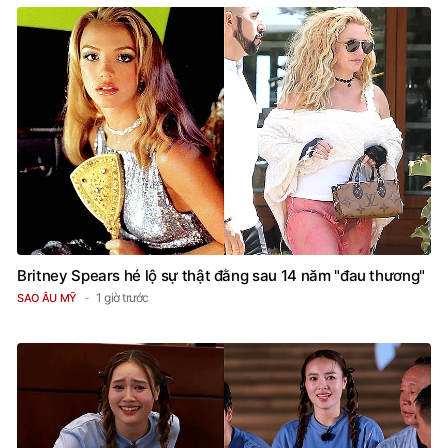
Britney Spears hé lộ sự thật đằng sau 14 năm "đau thương"
1 giờ trước
SAO ÂU MỸ