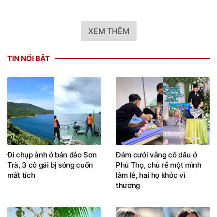
XEM THÊM
TIN NỔI BẬT
Đi chụp ảnh ở bán đảo Sơn
Đám cưới vắng cô dâu ở
Trà, 3 cô gái bị sóng cuốn
Phú Thọ, chú rể một mình
mất tích
làm lễ, hai họ khóc vì
thương