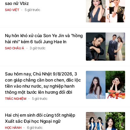
sao nữ Vbiz
5 giờ trước
SAO VIỆT
Nụ hôn khó xử của Son Ye Jin và "hồng
hài nhi" kém 6 tuổi Jung Hae In
3 giờ trước
SAO CHÂU Á
Sau hôm nay, Chủ Nhật 9/8/2026, 3
con giáp chẳng cần bon chen, đắc lộc
tiền vào như nước, sự nghiệp hanh
thông một bước lên hương đổi đời
5 giờ trước
TRẮC NGHIỆM
Hai chị em sinh đôi cùng tốt nghiệp
Xuất sắc Đại học Ngoại ngữ
6 giờ trước
HỌC HÀNH