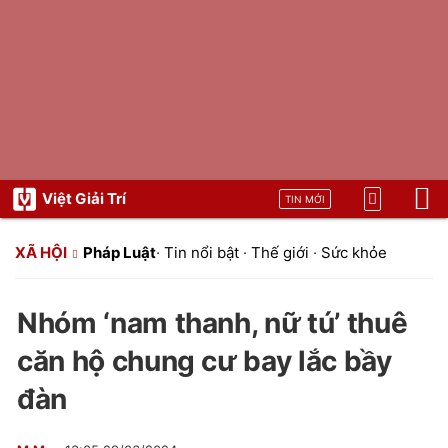
Việt Giải Trí
TIN MỚI
XÃ HỘI
Pháp Luật
·
Tin nổi bật
·
Thế giới
·
Sức khỏe
Nhóm ‘nam thanh, nữ tú’ thuê
căn hộ chung cư bay lắc bầy
đàn