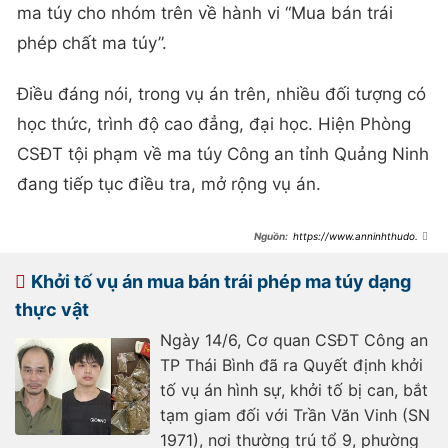
ma túy cho nhóm trên về hành vi “Mua bán trái
phép chất ma túy”.
Điều đáng nói, trong vụ án trên, nhiều đối tượng có
học thức, trình độ cao đẳng, đại học. Hiện Phòng
CSĐT tội phạm về ma túy Công an tỉnh Quảng Ninh
đang tiếp tục điều tra, mở rộng vụ án.
https://www.anninhthudo.vn
/nhom-nam-thanh-nu-tu-thue-can-
ho-chung-cu-bay-lac-bay-dan-
post581261.antd
Khởi tố vụ án mua bán trái phép ma túy dạng
thực vật
Ngày 14/6, Cơ quan CSĐT Công an
TP Thái Bình đã ra Quyết định khởi
tố vụ án hình sự, khởi tố bị can, bắt
tạm giam đối với Trần Văn Vinh (SN
1971), nơi thường trú tổ 9, phường