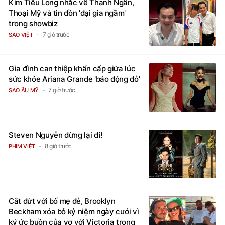
Kim Tiểu Long nhắc về Thanh Ngân,
Thoại Mỹ và tin đồn 'đại gia ngầm'
trong showbiz
7 giờ trước
SAO VIỆT
Gia đình can thiệp khẩn cấp giữa lúc
sức khỏe Ariana Grande 'báo động đỏ'
7 giờ trước
SAO ÂU MỸ
Steven Nguyễn dừng lại đi!
8 giờ trước
PHIM VIỆT
Cắt đứt với bố mẹ đẻ, Brooklyn
Beckham xóa bỏ kỷ niệm ngày cưới vì
ký ức buồn của vợ với Victoria trong