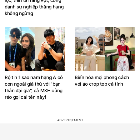
lộc, tiền tài tăng vọt, công
danh sự nghiệp thăng hạng
không ngừng
Rộ tin 1 sao nam hạng A có
Biến hóa mọi phong cách
con ngoài giá thú với "bạn
với áo crop top cá tính
thân đại gia", cả MXH cùng
réo gọi cái tên này!