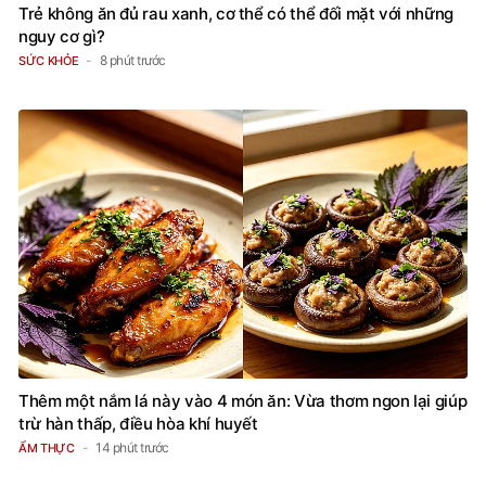
Trẻ không ăn đủ rau xanh, cơ thể có thể đối mặt với những
nguy cơ gì?
8 phút trước
SỨC KHỎE
Thêm một nắm lá này vào 4 món ăn: Vừa thơm ngon lại giúp
trừ hàn thấp, điều hòa khí huyết
14 phút trước
ẨM THỰC