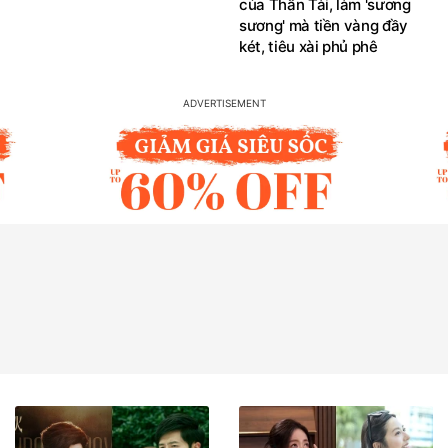
của Thần Tài, làm 'sương
sương' mà tiền vàng đầy
két, tiêu xài phủ phê