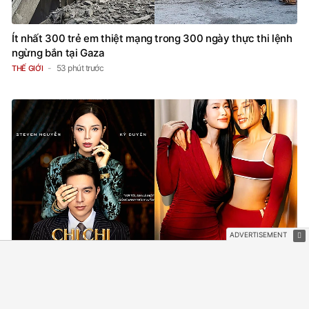
Ít nhất 300 trẻ em thiệt mạng trong 300 ngày thực thi lệnh
ngừng bắn tại Gaza
53 phút trước
THẾ GIỚI
Tuyên bố của Đoàn Thiên Ân về Kỳ Duyên
6 giờ trước
HẬU TRƯỜNG PHIM