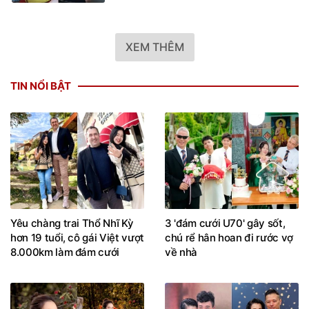
XEM THÊM
TIN NỔI BẬT
Yêu chàng trai Thổ Nhĩ Kỳ
3 'đám cưới U70' gây sốt,
hơn 19 tuổi, cô gái Việt vượt
chú rể hân hoan đi rước vợ
8.000km làm đám cưới
về nhà