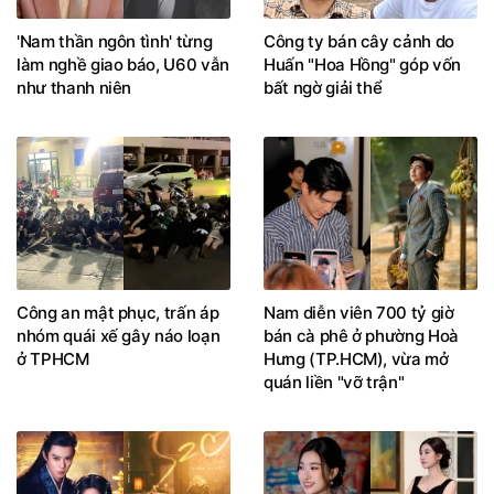
'Nam thần ngôn tình' từng
Công ty bán cây cảnh do
làm nghề giao báo, U60 vẫn
Huấn "Hoa Hồng" góp vốn
như thanh niên
bất ngờ giải thể
Công an mật phục, trấn áp
Nam diễn viên 700 tỷ giờ
nhóm quái xế gây náo loạn
bán cà phê ở phường Hoà
ở TPHCM
Hưng (TP.HCM), vừa mở
quán liền "vỡ trận"