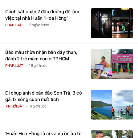
Cảnh sát chặn 2 đầu đường để làm
việc tại nhà Huấn "Hoa Hồng"
2 ngày trước
PHÁP LUẬT
Bảo mẫu thừa nhận bắn dây thun,
đánh 2 trẻ mầm non ở TPHCM
16 giờ trước
PHÁP LUẬT
Đi chụp ảnh ở bán đảo Sơn Trà, 3 cô
gái bị sóng cuốn mất tích
9 giờ trước
TIN NỔI BẬT
'Huấn Hoa Hồng' là ai và vụ ồn ào từ