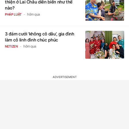
thiện ở Lai Châu diễn biến như thế
nào?
hôm qua
PHÁP LUẬT
3 đám cưới 'không cô dâu', gia đình
làm cỗ linh đình chúc phúc
hôm qua
NETIZEN