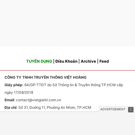
TUYỂN DỤNG
|
Điều Khoản
|
Archive
|
Feed
CÔNG TY TNHH TRUYỀN THÔNG VIỆT HOÀNG
Giấy phép:
64/GP-TTĐT do Sở Thông tin & Truyền thông TP.HCM cấp
ngày 17/08/2018
Email:
contact
@vietgiaitri.com.vn
Địa chỉ:
Số 31, Đường 11, Phường An Nhơn, TP.HCM
Chịu trách nhiệm nội dung:
Ông Phan Văn Sơn
HỢP TÁC TRUYỀN THÔNG & QUẢNG CÁO
Email:
webmaster
@vietgiaitri.com.vn