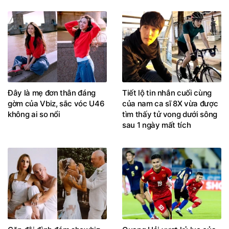
Đây là mẹ đơn thân đáng
Tiết lộ tin nhắn cuối cùng
gờm của Vbiz, sắc vóc U46
của nam ca sĩ 8X vừa được
không ai so nổi
tìm thấy tử vong dưới sông
sau 1 ngày mất tích