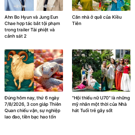
Ahn Bo Hyun và Jung Eun
Căn nhà ở quê của Kiều
Chae hợp tác bắt tội phạm
Tiên
trong trailer Tài phiệt và
cảnh sát 2
Đúng hôm nay, thứ 6 ngày
"Hội thiếu nữ U70" là những
7/8/2026, 3 con giáp Thiên
mỹ nhân một thời của Nhà
Quan chiếu vận, sự nghiệp
hát Tuổi trẻ gây sốt
lao đao, tiền bạc hao tốn