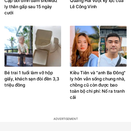
Cặp đôi đình đám showbiz
Quang Hải vượt kỷ lục của
ly thân gấp sau 15 ngày
Lê Công Vinh
cưới
Bé trai 1 tuổi làm vỡ hộp
Kiều Tiên và "anh Ba Đông"
giấy, khách sạn đòi đền 3,3
ly hôn vẫn sống chung nhà,
triệu đồng
chồng cũ còn được bao
toàn bộ chi phí: Nổ ra tranh
cãi