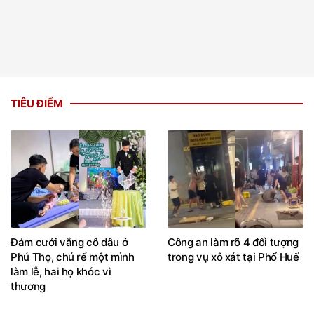
TIÊU ĐIỂM
Đám cưới vắng cô dâu ở
Công an làm rõ 4 đối tượng
Phú Thọ, chú rể một mình
trong vụ xô xát tại Phố Huế
làm lễ, hai họ khóc vì
thương