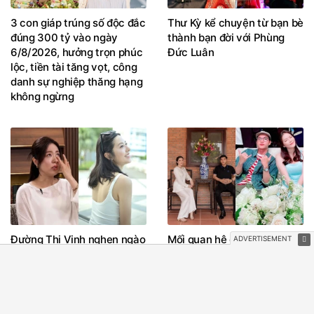
3 con giáp trúng số độc đắc
Thư Kỳ kể chuyện từ bạn bè
đúng 300 tỷ vào ngày
thành bạn đời với Phùng
6/8/2026, hưởng trọn phúc
Đức Luân
lộc, tiền tài tăng vọt, công
danh sự nghiệp thăng hạng
không ngừng
Đường Thi Vịnh nghẹn ngào
Mối quan hệ giữa Lý Nhã Kỳ
kể sai lầm quá khứ, hé lộ lý
và HIEUTHUHAI
do rời TVB