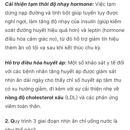
Cải thiện tạm thời độ nhạy hormone:
Việc tạm
dừng nạp đường và tinh bột giúp tuyến tụy được
nghỉ ngơi, làm tăng độ nhạy của insulin (giúp kiểm
soát đường huyết hiệu quả hơn) và leptin (hormone
điều hòa cảm giác no), từ đó hỗ trợ giảm tín hiệu
thèm ăn vô tội vạ sau khi kết thúc chu kỳ.
Hỗ trợ điều hòa huyết áp:
Một số khảo sát y tế đối
với các bệnh nhân tăng huyết áp được giám sát
nhịn ăn dài ngày cho thấy chỉ số huyết áp tâm thu
có xu hướng giảm, đi kèm với sự cải thiện nhẹ về
nồng độ cholesterol xấu
(LDL) và các phản ứng
viêm toàn thân.
2. Q
uy trình 3 giai đoạn nhịn ăn chỉ uống nước là
như thế nào?