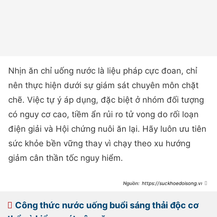
Nhịn ăn chỉ uống nước là liệu pháp cực đoan, chỉ
nên thực hiện dưới sự giám sát chuyên môn chặt
chẽ. Việc tự ý áp dụng, đặc biệt ở nhóm đối tượng
có nguy cơ cao, tiềm ẩn rủi ro tử vong do rối loạn
điện giải và Hội chứng nuôi ăn lại. Hãy luôn ưu tiên
sức khỏe bền vững thay vì chạy theo xu hướng
giảm cân thần tốc nguy hiểm.
https://suckhoedoisong.vn/n
hin-an-chi-uong-nuoc-co-giup-
giam-can-va-thai-doc-co-the-
169260531215425852.htm
Công thức nước uống buổi sáng thải độc cơ