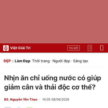
Việt Giải Trí
TIN MỚI
ĐẸP
Làm Đẹp
·
Thời trang
·
Người đẹp
·
Sáng tạo
Nhịn ăn chỉ uống nước có giúp
giảm cân và thải độc cơ thể?
BS. Nguyễn Yên Thao
14:05 08/06/2026