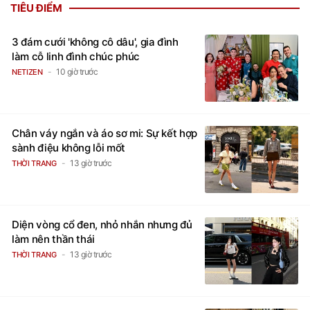
TIÊU ĐIỂM
3 đám cưới 'không cô dâu', gia đình
làm cỗ linh đình chúc phúc
10 giờ trước
NETIZEN
Chân váy ngắn và áo sơ mi: Sự kết hợp
sành điệu không lỗi mốt
13 giờ trước
THỜI TRANG
Diện vòng cổ đen, nhỏ nhắn nhưng đủ
làm nên thần thái
13 giờ trước
THỜI TRANG