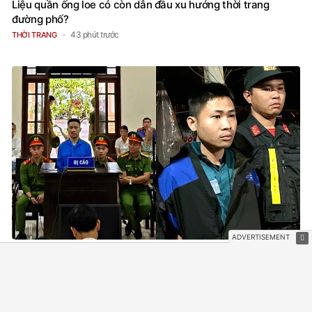
Liệu quần ống loe có còn dẫn đầu xu hướng thời trang
đường phố?
43 phút trước
THỜI TRANG
Phạt tù người đàn ông nhận gần nửa tỷ đồng chuyển nhầm
nhưng không trả
1 giờ trước
PHÁP LUẬT