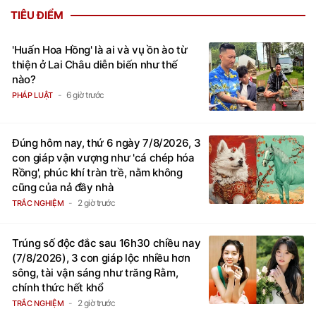
TIÊU ĐIỂM
'Huấn Hoa Hồng' là ai và vụ ồn ào từ
thiện ở Lai Châu diễn biến như thế
nào?
6 giờ trước
PHÁP LUẬT
Đúng hôm nay, thứ 6 ngày 7/8/2026, 3
con giáp vận vượng như 'cá chép hóa
Rồng', phúc khí tràn trề, nằm không
cũng của nả đầy nhà
2 giờ trước
TRẮC NGHIỆM
Trúng số độc đắc sau 16h30 chiều nay
(7/8/2026), 3 con giáp lộc nhiều hơn
sông, tài vận sáng như trăng Rằm,
chính thức hết khổ
2 giờ trước
TRẮC NGHIỆM