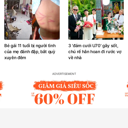
Bé gái 11 tuổi bị người tình
3 'đám cưới U70' gây sốt,
của mẹ đánh đập, bắt quỳ
chú rể hân hoan đi rước vợ
xuyên đêm
về nhà