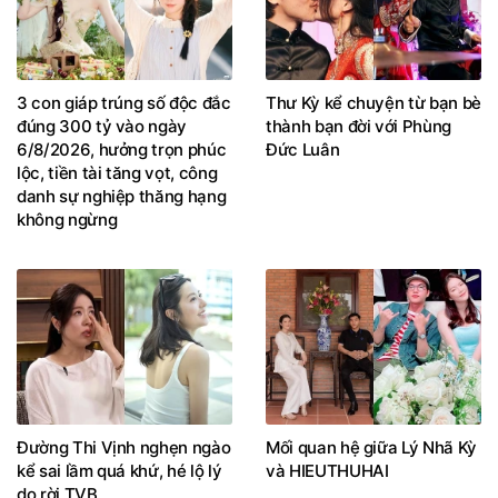
3 con giáp trúng số độc đắc
Thư Kỳ kể chuyện từ bạn bè
đúng 300 tỷ vào ngày
thành bạn đời với Phùng
6/8/2026, hưởng trọn phúc
Đức Luân
lộc, tiền tài tăng vọt, công
danh sự nghiệp thăng hạng
không ngừng
Đường Thi Vịnh nghẹn ngào
Mối quan hệ giữa Lý Nhã Kỳ
kể sai lầm quá khứ, hé lộ lý
và HIEUTHUHAI
do rời TVB