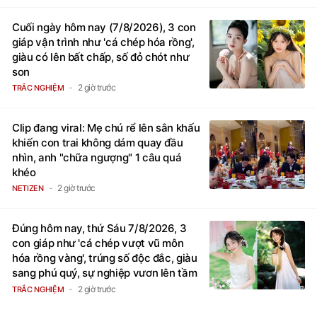
Cuối ngày hôm nay (7/8/2026), 3 con
giáp vận trình như 'cá chép hóa rồng',
giàu có lên bất chấp, số đỏ chót như
son
2 giờ trước
TRẮC NGHIỆM
Clip đang viral: Mẹ chú rể lên sân khấu
khiến con trai không dám quay đầu
nhìn, anh "chữa ngượng" 1 câu quá
khéo
2 giờ trước
NETIZEN
Đúng hôm nay, thứ Sáu 7/8/2026, 3
con giáp như 'cá chép vượt vũ môn
hóa rồng vàng', trúng số độc đắc, giàu
sang phú quý, sự nghiệp vươn lên tầm
cao mới
2 giờ trước
TRẮC NGHIỆM