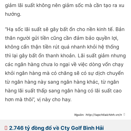
giảm lãi suất không nên giảm sốc mà cần tạo ra xu
hướng.
“Hạ sốc lãi suất sẽ gây bất ổn cho nền kinh tế. Bản
thân người gửi tiền cũng cần đảm bảo quyền lợi,
không cẩn thận tiền rút quá nhanh khỏi hệ thống
thì lại gây bất ổn thanh khoản. Lãi suất giảm nhưng
các ngân hàng chưa lo ngại về việc dòng vốn chạy
khỏi ngân hàng mà có chăng sẽ có sự dịch chuyển
từ ngân hàng này sang ngân hàng khác, từ ngân
hàng lãi suất thấp sang ngân hàng có lãi suất cao
hơn mà thôi”, vị này cho hay.
http://tapchitaichinh.vn/nga
n-hang/nhieu-he-luy-tu-ha-soc-lai-
suat-huy-dong-325642.html
2.746 tỷ đồng đổ về Cty Golf Bình Hải