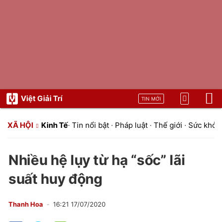
Việt Giải Trí
TIN MỚI
XÃ HỘI
Kinh Tế
·
Tin nổi bật
·
Pháp luật
·
Thế giới
·
Sức khỏe
Nhiều hệ lụy từ hạ “sốc” lãi
suất huy động
Thanh Hoa
16:21 17/07/2020