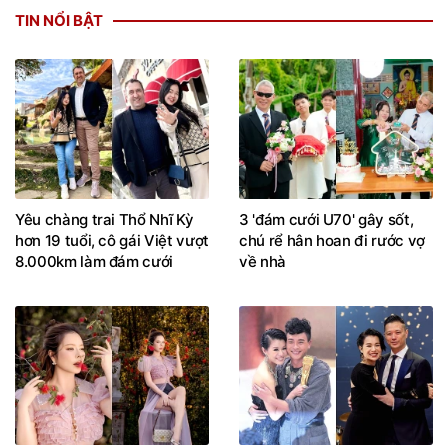
TIN NỔI BẬT
Yêu chàng trai Thổ Nhĩ Kỳ
3 'đám cưới U70' gây sốt,
hơn 19 tuổi, cô gái Việt vượt
chú rể hân hoan đi rước vợ
8.000km làm đám cưới
về nhà