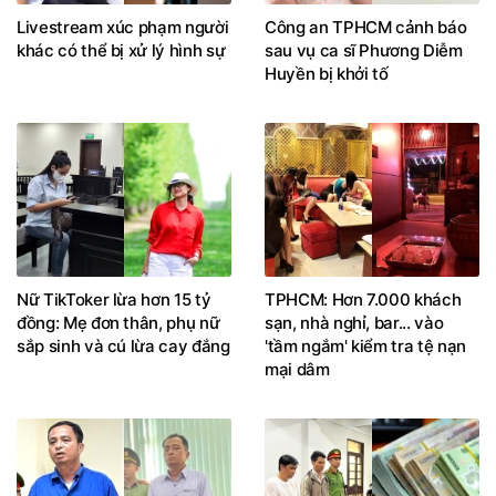
Livestream xúc phạm người
Công an TPHCM cảnh báo
khác có thể bị xử lý hình sự
sau vụ ca sĩ Phương Diễm
Huyền bị khởi tố
Nữ TikToker lừa hơn 15 tỷ
TPHCM: Hơn 7.000 khách
đồng: Mẹ đơn thân, phụ nữ
sạn, nhà nghỉ, bar... vào
sắp sinh và cú lừa cay đắng
'tầm ngắm' kiểm tra tệ nạn
mại dâm