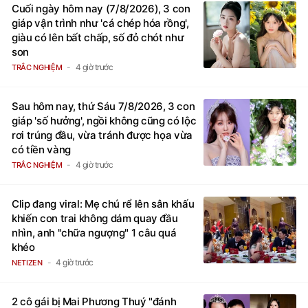
Cuối ngày hôm nay (7/8/2026), 3 con
giáp vận trình như 'cá chép hóa rồng',
giàu có lên bất chấp, số đỏ chót như
son
4 giờ trước
TRẮC NGHIỆM
Sau hôm nay, thứ Sáu 7/8/2026, 3 con
giáp 'số hưởng', ngồi không cũng có lộc
rơi trúng đầu, vừa tránh được họa vừa
có tiền vàng
4 giờ trước
TRẮC NGHIỆM
Clip đang viral: Mẹ chú rể lên sân khấu
khiến con trai không dám quay đầu
nhìn, anh "chữa ngượng" 1 câu quá
khéo
4 giờ trước
NETIZEN