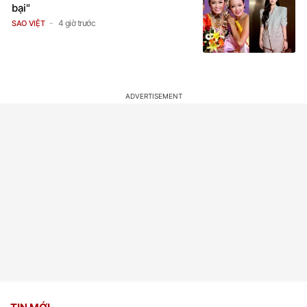
2 cô gái bị Mai Phương Thuý "đánh
bại"
4 giờ trước
SAO VIỆT