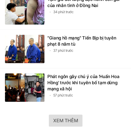
Tạm giữ đối tượng bạo hành con gái
của nhân tình ở Đồng Nai
34 phút trước
"Giang hồ mạng" Tiến Bịp bị tuyên
phạt 8 năm tù
37 phút trước
Phát ngôn gây chú ý của 'Huấn Hoa
Hồng' trước khi tuyên bố tạm dừng
mạng xã hội
57 phút trước
XEM THÊM