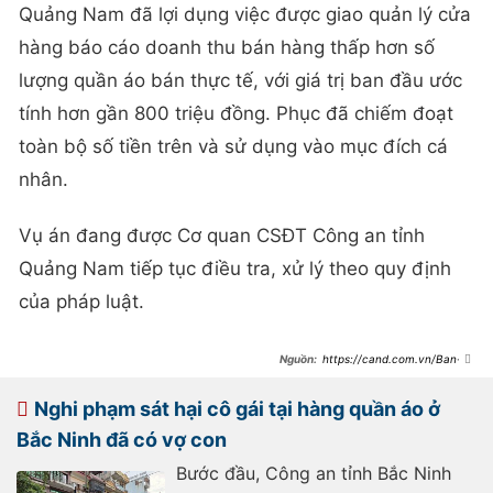
Quảng Nam đã lợi dụng việc được giao quản lý cửa
hàng báo cáo doanh thu bán hàng thấp hơn số
lượng quần áo bán thực tế, với giá trị ban đầu ước
tính hơn gần 800 triệu đồng. Phục đã chiếm đoạt
toàn bộ số tiền trên và sử dụng vào mục đích cá
nhân.
Vụ án đang được Cơ quan CSĐT Công an tỉnh
Quảng Nam tiếp tục điều tra, xử lý theo quy định
của pháp luật.
https://cand.com.vn/Ban-
tin-113/nhan-vien-cua-hang-quan-
ao-tham-o-gan-800-trieu-dong-
i748057/
Nghi phạm sát hại cô gái tại hàng quần áo ở
Bắc Ninh đã có vợ con
Bước đầu, Công an tỉnh Bắc Ninh