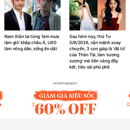
Nam thần lai từng 'làm mưa
Sau hôm nay, thứ Tư
làm gió' khắp châu Á, U60
5/8/2026, vận mệnh xoay
làm nông dân, sống ẩn dật
chuyển, 3 con giáp là 'đệ tử'
của Thần Tài, làm 'sương
sương' mà tiền vàng đầy
két, tiêu xài phủ phê