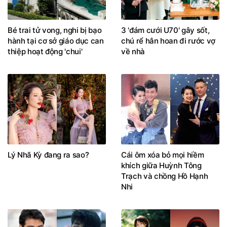
Bé trai tử vong, nghi bị bạo
3 'đám cưới U70' gây sốt,
hành tại cơ sở giáo dục can
chú rể hân hoan đi rước vợ
thiệp hoạt động 'chui'
về nhà
Lý Nhã Kỳ đang ra sao?
Cái ôm xóa bỏ mọi hiềm
khích giữa Huỳnh Tông
Trạch và chồng Hồ Hạnh
Nhi