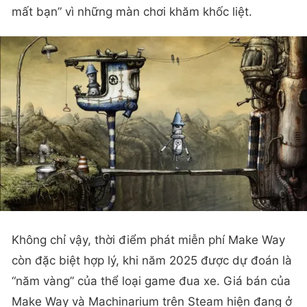
mất bạn” vì những màn chơi khăm khốc liệt.
Không chỉ vậy, thời điểm phát miễn phí Make Way
còn đặc biệt hợp lý, khi năm 2025 được dự đoán là
“năm vàng” của thể loại game đua xe. Giá bán của
Make Way và Machinarium trên Steam hiện đang ở