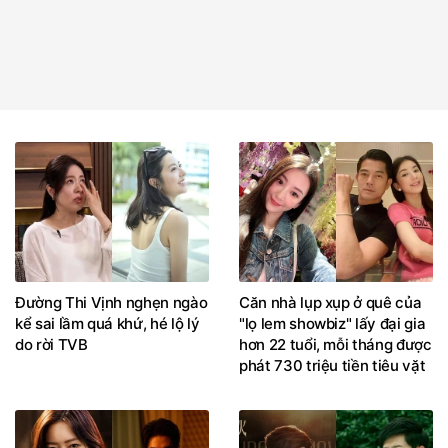
Đường Thi Vịnh nghẹn ngào
Căn nhà lụp xụp ở quê của
kể sai lầm quá khứ, hé lộ lý
"lọ lem showbiz" lấy đại gia
do rời TVB
hơn 22 tuổi, mỗi tháng được
phát 730 triệu tiền tiêu vặt