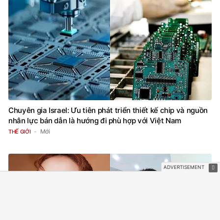
Chuyên gia Israel: Ưu tiên phát triển thiết kế chip và nguồn
nhân lực bán dẫn là hướng đi phù hợp với Việt Nam
Mới
THẾ GIỚI