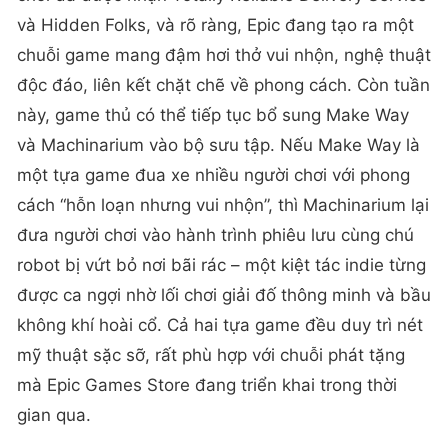
và Hidden Folks, và rõ ràng, Epic đang tạo ra một
chuỗi game mang đậm hơi thở vui nhộn, nghệ thuật
độc đáo, liên kết chặt chẽ về phong cách. Còn tuần
này, game thủ có thể tiếp tục bổ sung Make Way
và Machinarium vào bộ sưu tập. Nếu Make Way là
một tựa game đua xe nhiều người chơi với phong
cách “hỗn loạn nhưng vui nhộn”, thì Machinarium lại
đưa người chơi vào hành trình phiêu lưu cùng chú
robot bị vứt bỏ nơi bãi rác – một kiệt tác indie từng
được ca ngợi nhờ lối chơi giải đố thông minh và bầu
không khí hoài cổ. Cả hai tựa game đều duy trì nét
mỹ thuật sặc sỡ, rất phù hợp với chuỗi phát tặng
mà Epic Games Store đang triển khai trong thời
gian qua.