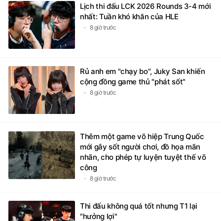
Lịch thi đấu LCK 2026 Rounds 3-4 mới
nhất: Tuần khó khăn của HLE
8 giờ trước
Rủ anh em "chạy bo", Juky San khiến
cộng đồng game thủ "phát sốt"
8 giờ trước
Thêm một game võ hiệp Trung Quốc
mới gây sốt người chơi, đồ họa mãn
nhãn, cho phép tự luyện tuyệt thế võ
công
8 giờ trước
Thi đấu không quá tốt nhưng T1 lại
"hưởng lợi"