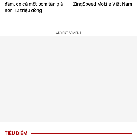
đám, có cả một bom tấn giá
ZingSpeed Mobile Việt Nam
hơn 1,2 triệu đồng
TIÊU ĐIỂM