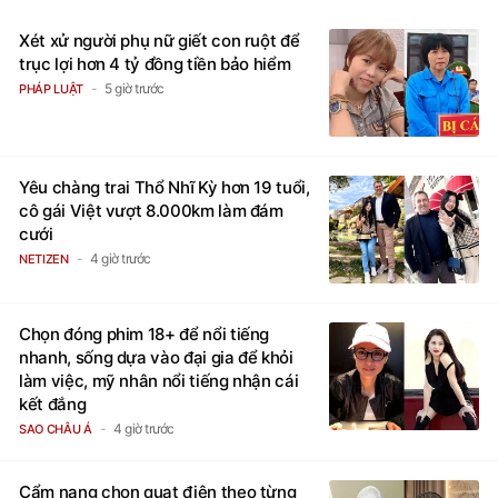
Xét xử người phụ nữ giết con ruột để
trục lợi hơn 4 tỷ đồng tiền bảo hiểm
5 giờ trước
PHÁP LUẬT
Yêu chàng trai Thổ Nhĩ Kỳ hơn 19 tuổi,
cô gái Việt vượt 8.000km làm đám
cưới
4 giờ trước
NETIZEN
Chọn đóng phim 18+ để nổi tiếng
nhanh, sống dựa vào đại gia để khỏi
làm việc, mỹ nhân nổi tiếng nhận cái
kết đắng
4 giờ trước
SAO CHÂU Á
Cẩm nang chọn quạt điện theo từng