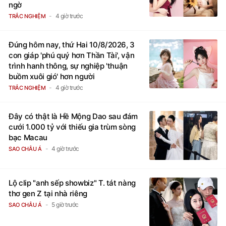
ngờ
4 giờ trước
TRẮC NGHIỆM
Đúng hôm nay, thứ Hai 10/8/2026, 3
con giáp 'phú quý hơn Thần Tài', vận
trình hanh thông, sự nghiệp 'thuận
buồm xuôi gió' hơn người
4 giờ trước
TRẮC NGHIỆM
Đây có thật là Hề Mộng Dao sau đám
cưới 1.000 tỷ với thiếu gia trùm sòng
bạc Macau
4 giờ trước
SAO CHÂU Á
Lộ clip "anh sếp showbiz" T. tát nàng
thơ gen Z tại nhà riêng
5 giờ trước
SAO CHÂU Á