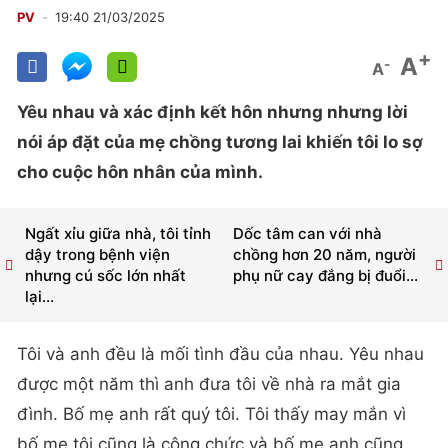
PV
19:40 21/03/2025
+
A
-
A
Yêu nhau và xác định kết hôn nhưng nhưng lời
nói áp đặt của mẹ chồng tương lai khiến tôi lo sợ
cho cuộc hôn nhân của mình.
Ngất xỉu giữa nhà, tôi tỉnh
Dốc tâm can với nhà
dậy trong bệnh viện
chồng hơn 20 năm, người
nhưng cú sốc lớn nhất
phụ nữ cay đắng bị đuổi...
lại...
Tôi và anh đều là mối tình đầu của nhau. Yêu nhau
được một năm thì anh đưa tôi về nhà ra mắt gia
đình. Bố mẹ anh rất quý tôi. Tôi thấy may mắn vì
bố mẹ tôi cũng là công chức và bố mẹ anh cũng