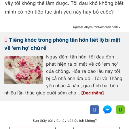
vậy tôi không thể làm được. Tôi đau khổ không biết
mình có nên tiếp tục tình yêu này hay bỏ cuộc?
https://tintuconline.com.vn/
nhung-loi-noi-am-anh-cua-me-
chong-tuong-lai-khien-toi-lo-so-
5034041.html
Tiếng khóc trong phòng tân hôn tiết lộ bí mật
về 'em họ' chú rể
Ngay đêm tân hôn, tôi đau đớn
phát hiện ra bí mật về cô 'em họ'
của chồng. Hóa ra bao lâu nay tôi
bị cả nhà anh lừa dối. Tôi và Thắng
yêu nhau 4 năm, gia đình hai bên
nhiều lần thúc giục cưới sớm cho...
Bạn thấy bài viết này có hữu ích không?