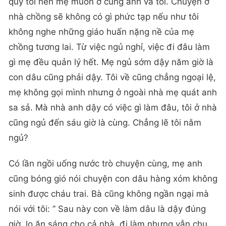
quý tôi nên mẹ muốn ở cùng anh và tôi. Chuyện ở
nhà chồng sẽ không có gì phức tạp nếu như tôi
không nghe những giáo huấn nặng nề của mẹ
chồng tương lai. Từ việc ngủ nghỉ, việc đi đâu làm
gì mẹ đều quản lý hết. Mẹ ngủ sớm dậy năm giờ là
con dâu cũng phải dậy. Tôi về cũng chẳng ngoại lệ,
mẹ không gọi mình nhưng ở ngoài nhà mẹ quát anh
sa sả. Mà nhà anh dậy có việc gì làm đâu, tôi ở nhà
cũng ngủ đến sáu giờ là cùng. Chẳng lẽ tôi nằm
ngủ?
Có lần ngồi uống nước trò chuyện cùng, mẹ anh
cũng bóng gió nói chuyện con dâu hàng xóm không
sinh được cháu trai. Bà cũng không ngần ngại mà
nói với tôi: ” Sau này con về làm dâu là dậy đúng
giờ, lo ăn sáng cho cả nhà, đi làm nhưng vẫn chu