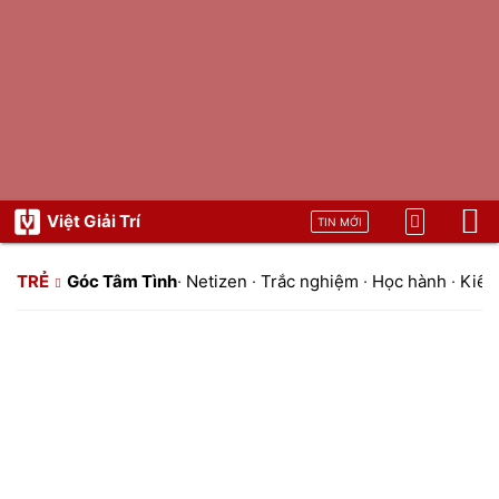
Việt Giải Trí
TIN MỚI
TRẺ
Góc Tâm Tình
·
Netizen
·
Trắc nghiệm
·
Học hành
·
Kiến 