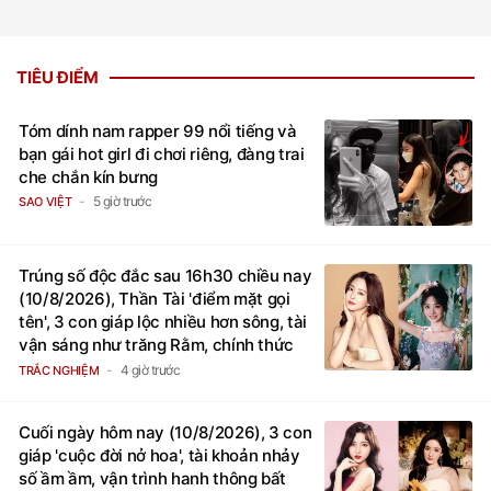
TIÊU ĐIỂM
Tóm dính nam rapper 99 nổi tiếng và
bạn gái hot girl đi chơi riêng, đàng trai
che chắn kín bưng
5 giờ trước
SAO VIỆT
Trúng số độc đắc sau 16h30 chiều nay
(10/8/2026), Thần Tài 'điểm mặt gọi
tên', 3 con giáp lộc nhiều hơn sông, tài
vận sáng như trăng Rằm, chính thức
hết khổ
4 giờ trước
TRẮC NGHIỆM
Cuối ngày hôm nay (10/8/2026), 3 con
giáp 'cuộc đời nở hoa', tài khoản nhảy
số ầm ầm, vận trình hanh thông bất