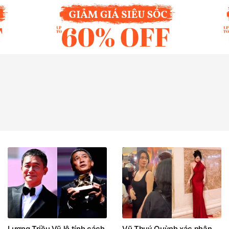
Lương Triều Vỹ lộ tính cách
Vũ Thuý Quỳnh xác nhận