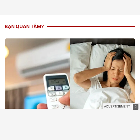
BẠN QUAN TÂM?
Lời khuyên cho những người thường xuyên bật điều hoà cả
ngày
8 phút trước
SÁNG TẠO