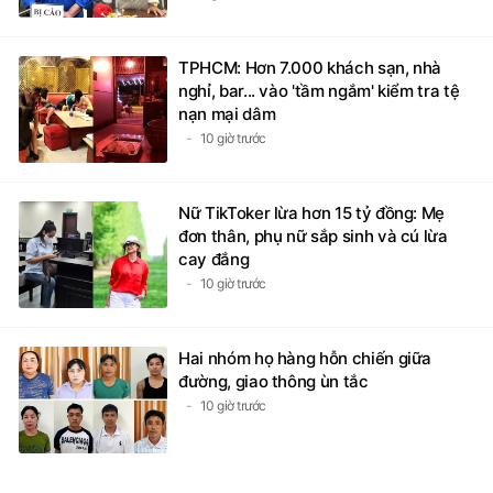
TPHCM: Hơn 7.000 khách sạn, nhà
nghỉ, bar... vào 'tầm ngắm' kiểm tra tệ
nạn mại dâm
10 giờ trước
Nữ TikToker lừa hơn 15 tỷ đồng: Mẹ
đơn thân, phụ nữ sắp sinh và cú lừa
cay đắng
10 giờ trước
Hai nhóm họ hàng hỗn chiến giữa
đường, giao thông ùn tắc
10 giờ trước