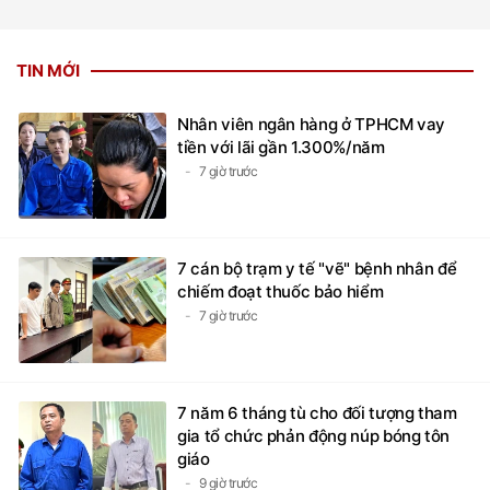
TIN MỚI
Nhân viên ngân hàng ở TPHCM vay
tiền với lãi gần 1.300%/năm
7 giờ trước
7 cán bộ trạm y tế "vẽ" bệnh nhân để
chiếm đoạt thuốc bảo hiểm
7 giờ trước
7 năm 6 tháng tù cho đối tượng tham
gia tổ chức phản động núp bóng tôn
giáo
9 giờ trước