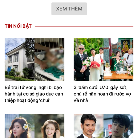
XEM THÊM
TIN NỔI BẬT
Bé trai tử vong, nghi bị bạo
3 'đám cưới U70' gây sốt,
hành tại cơ sở giáo dục can
chú rể hân hoan đi rước vợ
thiệp hoạt động 'chui'
về nhà