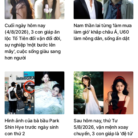
Cuối ngày hôm nay
Nam thần lai từng 'làm mưa
(4/8/2026), 3 con giáp ăn
làm gió' khắp châu Á, U60
lộc Tổ Tiên đổi vận đổi đời,
làm nông dân, sống ẩn dật
sự nghiệp 'một bước lên
mây', cuộc sống giàu sang
hơn người
Hình ảnh của bà bầu Park
Sau hôm nay, thứ Tư
Shin Hye trước ngày sinh
5/8/2026, vận mệnh xoay
con thứ 2
chuyển, 3 con giáp là 'đệ tử'