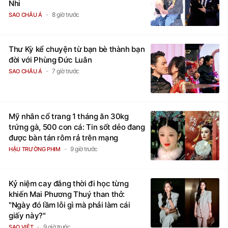
Nhi
8 giờ trước
SAO CHÂU Á
Thư Kỳ kể chuyện từ bạn bè thành bạn
đời với Phùng Đức Luân
7 giờ trước
SAO CHÂU Á
Mỹ nhân cổ trang 1 tháng ăn 30kg
trứng gà, 500 con cá: Tin sốt dẻo đang
được bàn tán rôm rả trên mạng
9 giờ trước
HẬU TRƯỜNG PHIM
Kỷ niệm cay đắng thời đi học từng
khiến Mai Phương Thuý than thở:
"Ngày đó lầm lỗi gì mà phải làm cái
giấy này?"
9 giờ trước
SAO VIỆT