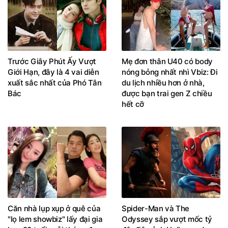
Trước Giây Phút Ấy Vượt
Mẹ đơn thân U40 có body
Giới Hạn, đây là 4 vai diễn
nóng bỏng nhất nhì Vbiz: Đi
xuất sắc nhất của Phó Tân
du lịch nhiều hơn ở nhà,
Bác
được bạn trai gen Z chiều
hết cỡ
Căn nhà lụp xụp ở quê của
Spider-Man và The
"lọ lem showbiz" lấy đại gia
Odyssey sắp vượt mốc tỷ