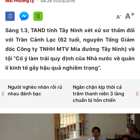
Mai Phương Lý
09:26 01/03/2016
+
A
-
A
Sáng 1.3, TAND tỉnh Tây Ninh xét xử sơ thẩm đối
với Trần Cảnh Lạc (62 tuổi, nguyên Tổng Giám
đốc Công ty TNHH MTV Mía đường Tây Ninh) về
tội “Cố ý làm trái quy định của Nhà nước về quản
lí kinh tế gây hậu quả nghiêm trọng”.
Người nghèo nhàn rỗi rủ
Ngăn chặn kịp thời cả
nhau đánh bạc
trăm thanh niên 3 làng
chuẩn bị hỗn chiến