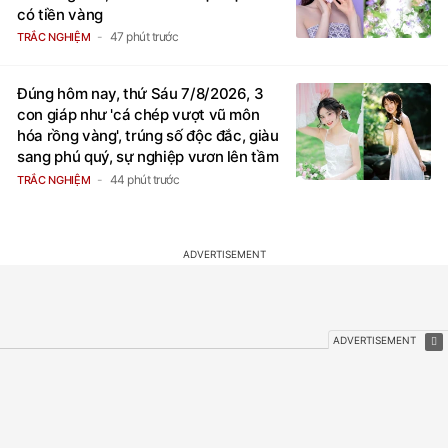
có tiền vàng
47 phút trước
TRẮC NGHIỆM
Đúng hôm nay, thứ Sáu 7/8/2026, 3
con giáp như 'cá chép vượt vũ môn
hóa rồng vàng', trúng số độc đắc, giàu
sang phú quý, sự nghiệp vươn lên tầm
cao mới
44 phút trước
TRẮC NGHIỆM