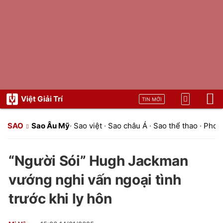
Việt Giải Trí
TIN MỚI
SAO
Sao Âu Mỹ
·
Sao việt
·
Sao châu Á
·
Sao thể thao
·
Phon
“Người Sói” Hugh Jackman
vướng nghi vấn ngoại tình
trước khi ly hôn