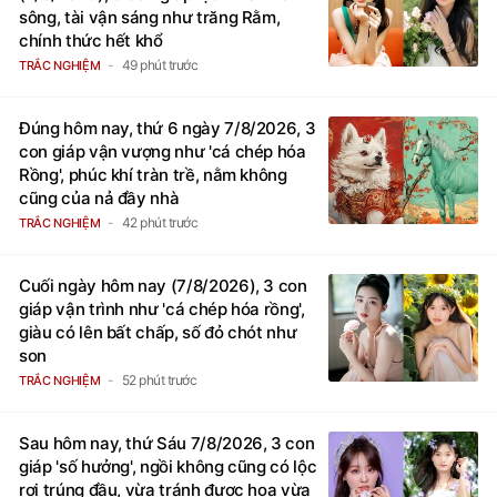
sông, tài vận sáng như trăng Rằm,
chính thức hết khổ
49 phút trước
TRẮC NGHIỆM
Đúng hôm nay, thứ 6 ngày 7/8/2026, 3
con giáp vận vượng như 'cá chép hóa
Rồng', phúc khí tràn trề, nằm không
cũng của nả đầy nhà
42 phút trước
TRẮC NGHIỆM
Cuối ngày hôm nay (7/8/2026), 3 con
giáp vận trình như 'cá chép hóa rồng',
giàu có lên bất chấp, số đỏ chót như
son
52 phút trước
TRẮC NGHIỆM
Sau hôm nay, thứ Sáu 7/8/2026, 3 con
giáp 'số hưởng', ngồi không cũng có lộc
rơi trúng đầu, vừa tránh được họa vừa