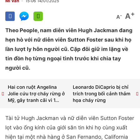
Mi Vân
15:06 14/01/2025
+
A
-
A
Theo People, nam diễn viên Hugh Jackman đang
hẹn hò với nữ diễn viên Sutton Foster sau khi họ
lần lượt ly hôn người cũ. Cặp đôi giữ im lặng về
tin đồn họ từng ngoại tình trước khi chia tay
người cũ.
Hai con ruột Angelina
Leonardo DiCaprio bị chỉ
Jolie cứu trợ cháy rừng ở
trích trong bối cảnh thảm
Mỹ, gây tranh cãi vì 1...
họa cháy rừng
Tài tử Hugh Jackman và nữ diễn viên Sutton Foster
lọt vào ống kính của giới săn tin khi họ cùng xuất
hiện tại một nhà hàng ở San Fernando, California