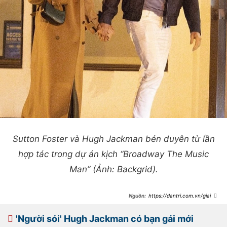
Sutton Foster và Hugh Jackman bén duyên từ lần
hợp tác trong dự án kịch “Broadway The Music
Man” (Ảnh: Backgrid).
https://dantri.com.vn/giai-
tri/nguoi-soi-hugh-jackman-vuong-
nghi-van-ngoai-tinh-truoc-khi-ly-
hon-20250114105509311.htm
'Người sói' Hugh Jackman có bạn gái mới