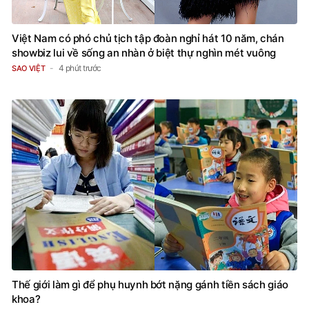
Việt Nam có phó chủ tịch tập đoàn nghỉ hát 10 năm, chán
showbiz lui về sống an nhàn ở biệt thự nghìn mét vuông
4 phút trước
SAO VIỆT
Thế giới làm gì để phụ huynh bớt nặng gánh tiền sách giáo
khoa?