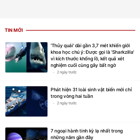
TIN MỚI
'Thủy quái' dài gần 3,7 mét khiến giới
khoa học chú ý: Được gọi là 'Sharkzilla'
vì kích thước khổng lồ, kết quả xét
nghiệm cuối cùng gây bất ngờ
2 ngày trước
Phát hiện 31 loài sinh vật biển mới chỉ
trong vòng hai tuần
2 ngày trước
7 ngoại hành tinh kỳ lạ nhất trong
những năm gần đây