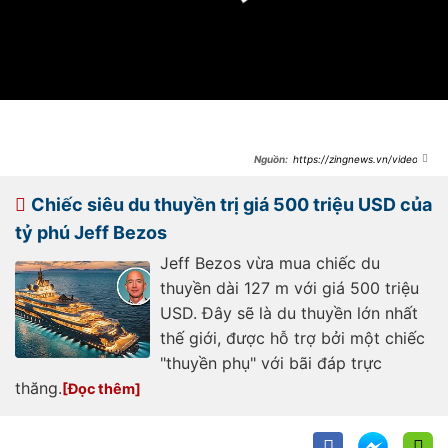
https://zingnews.vn/video-
nguoi-se-bay-vao-vu-tru-cung-jeff-
bezos-post1233813.html
Chiếc siêu du thuyền trị giá 500 triệu USD của
tỷ phú Jeff Bezos
Jeff Bezos vừa mua chiếc du
thuyền dài 127 m với giá 500 triệu
USD. Đây sẽ là du thuyền lớn nhất
thế giới, được hỗ trợ bởi một chiếc
"thuyền phụ" với bãi đáp trực
thăng.