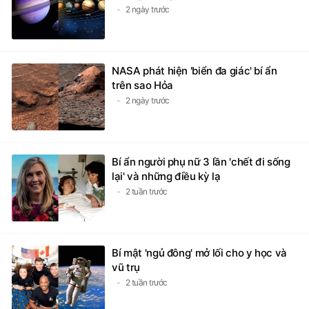
2 ngày trước
NASA phát hiện 'biển đa giác' bí ẩn
trên sao Hỏa
2 ngày trước
Bí ẩn người phụ nữ 3 lần 'chết đi sống
lại' và những điều kỳ lạ
2 tuần trước
Bí mật 'ngủ đông' mở lối cho y học và
vũ trụ
2 tuần trước