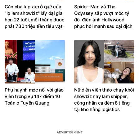
Căn nhà lụp xụp ở quê của
Spider-Man và The
"lọ lem showbiz" lấy đại gia
Odyssey sắp vượt mốc tỷ
hơn 22 tuổi, mỗi tháng được
đô, điện ảnh Hollywood
phát 730 triệu tiền tiêu vặt
phục hồi mạnh sau đại dịch
Phụ huynh móc nối với giáo
Nữ diễn viên tháo chạy khỏi
viên trong vụ 147 điểm 10
showbiz nay làm shipper,
Toán ở Tuyên Quang
công nhân ca đêm 8 tiếng
tại kho hàng logistics