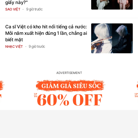
giấy này?"
9 giờ trước
SAO VIỆT
Ca sĩ Việt có kho hit nổi tiếng cả nước:
Mỗi năm xuất hiện đúng 1 lần, chẳng ai
biết mặt
9 giờ trước
NHẠC VIỆT