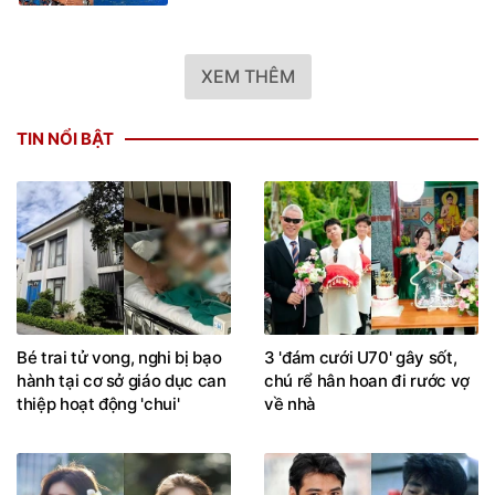
XEM THÊM
TIN NỔI BẬT
Bé trai tử vong, nghi bị bạo
3 'đám cưới U70' gây sốt,
hành tại cơ sở giáo dục can
chú rể hân hoan đi rước vợ
thiệp hoạt động 'chui'
về nhà