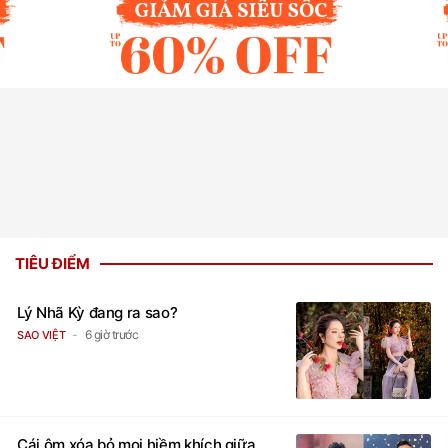
TIÊU ĐIỂM
Lý Nhã Kỳ đang ra sao?
6 giờ trước
SAO VIỆT
Cái ôm xóa bỏ mọi hiềm khích giữa