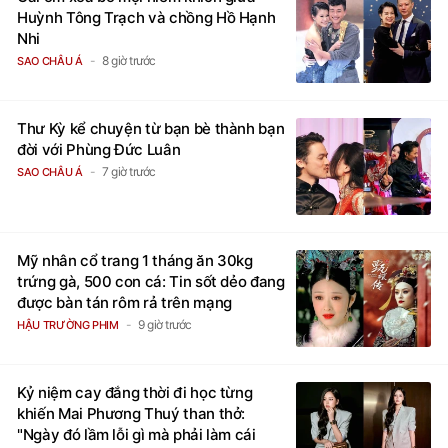
Huỳnh Tông Trạch và chồng Hồ Hạnh
Nhi
8 giờ trước
SAO CHÂU Á
Thư Kỳ kể chuyện từ bạn bè thành bạn
đời với Phùng Đức Luân
7 giờ trước
SAO CHÂU Á
Mỹ nhân cổ trang 1 tháng ăn 30kg
trứng gà, 500 con cá: Tin sốt dẻo đang
được bàn tán rôm rả trên mạng
9 giờ trước
HẬU TRƯỜNG PHIM
Kỷ niệm cay đắng thời đi học từng
khiến Mai Phương Thuý than thở:
"Ngày đó lầm lỗi gì mà phải làm cái