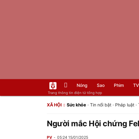
Nóng
Sao
Phim
TV
Trang thông tin điện tử tổng hợp
XÃ HỘI
Sức khỏe
·
Tin nổi bật
·
Pháp luật
·
Người mắc Hội chứng Fel
PV
05:24 15/01/2025