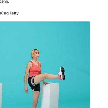
bệnh.
hứng Felty