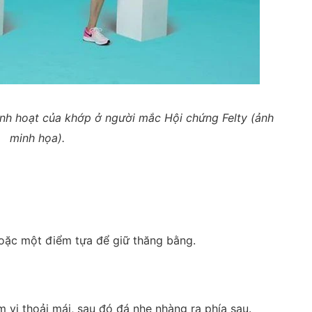
linh hoạt của khớp ở người mắc Hội chứng Felty (ảnh
minh họa).
oặc một điểm tựa để giữ thăng bằng.
 vi thoải mái, sau đó đá nhẹ nhàng ra phía sau.