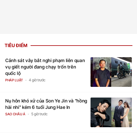
TIÊU ĐIỂM
Cảnh sát vây bắt nghi phạm liên quan
vụ giết người đang chạy trốn trên
quốc lộ
4 giờ trước
PHÁP LUẬT
Nụ hôn khó xử của Son Ye Jin và "hồng
hài nhi" kém 6 tuổi Jung Hae In
5 giờ trước
SAO CHÂU Á