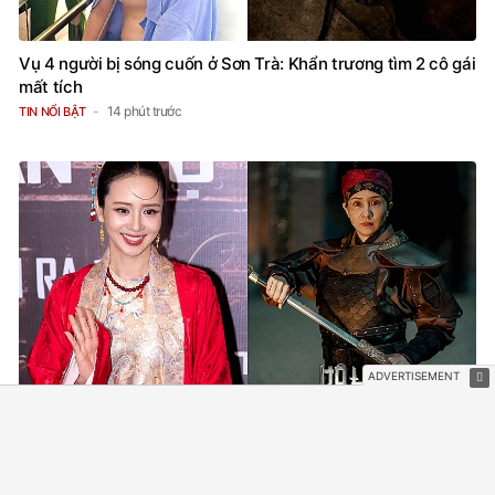
Vụ 4 người bị sóng cuốn ở Sơn Trà: Khẩn trương tìm 2 cô gái
mất tích
14 phút trước
TIN NỔI BẬT
Không ngờ có mỹ nhân Việt từ chối đóng phim Hollywood:
Cô gái vàng của cả dân tộc, nghe tên đã thấy tự hào