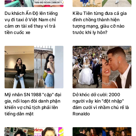
Du khách Ấn Độ lên tiếng
Kiều Tiên từng đưa cả gia
vụ đi taxi ở Việt Nam chỉ
đình chồng thành hiện
cảm ơn tài xế thay vì trả
tượng mạng, giàu cỡ nào
tiền cuốc xe
trước khi ly hôn?
Mỹ nhân SN 1988 "cặp" đại
Dở khóc dở cười: 2000
gia, nổi loạn đòi danh phận
người vây kín "đột nhập"
khiến vợ chủ tịch phải lên
đám cưới vì nhầm chú rể là
tiếng dằn mặt
Ronaldo