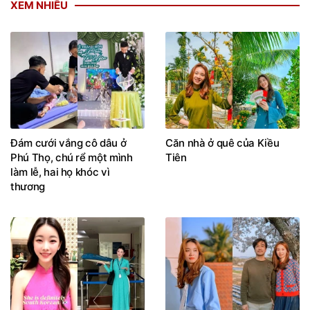
XEM NHIỀU
Đám cưới vắng cô dâu ở
Căn nhà ở quê của Kiều
Phú Thọ, chú rể một mình
Tiên
làm lễ, hai họ khóc vì
thương