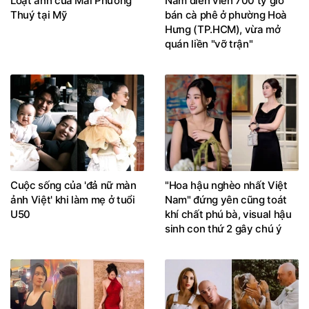
Loạt ảnh của Mai Phương
Nam diễn viên 700 tỷ giờ
Thuý tại Mỹ
bán cà phê ở phường Hoà
Hưng (TP.HCM), vừa mở
quán liền "vỡ trận"
Cuộc sống của 'đả nữ màn
"Hoa hậu nghèo nhất Việt
ảnh Việt' khi làm mẹ ở tuổi
Nam" đứng yên cũng toát
U50
khí chất phú bà, visual hậu
sinh con thứ 2 gây chú ý