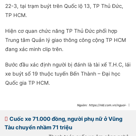
22-3, tại trạm buýt trên Quốc lộ 13, TP Thủ Đức,
TP HCM.
Hiện cơ quan chức năng TP Thủ Đức phối hợp
Trung tâm Quản lý giao thông công cộng TP HCM
đang xác minh clip trên.
Bước đầu xác định người bị đánh là tài xế T.H.C, lái
xe buýt số 19 thuộc tuyến Bến Thành – Đại học
Quốc gia TP HCM.
https://nld.com.vn/nguoi-
mac-ao-xe-om-cong-nghe-lao-len-
xe-buyt-danh-nguoi-o-tp-hcm-gay-
bao-mang-
Cuốc xe 71.000 đồng, người phụ nữ ở Vũng
196250323201258704.htm
Tàu chuyển nhầm 71 triệu