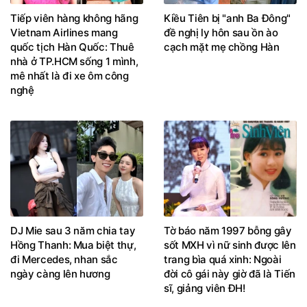
Tiếp viên hàng không hãng
Kiều Tiên bị "anh Ba Đông"
Vietnam Airlines mang
đề nghị ly hôn sau ồn ào
quốc tịch Hàn Quốc: Thuê
cạch mặt mẹ chồng Hàn
nhà ở TP.HCM sống 1 mình,
mê nhất là đi xe ôm công
nghệ
DJ Mie sau 3 năm chia tay
Tờ báo năm 1997 bỗng gây
Hồng Thanh: Mua biệt thự,
sốt MXH vì nữ sinh được lên
đi Mercedes, nhan sắc
trang bìa quá xinh: Ngoài
ngày càng lên hương
đời cô gái này giờ đã là Tiến
sĩ, giảng viên ĐH!