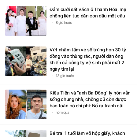
Đám cưới sát vách ở Thanh Hóa, mẹ
chồng liên tục dặn con dâu một câu
8 giờ trước
Vứt nhầm tấm vé số trúng hơn 30 tỷ
đồng vào thùng rác, người đàn ông
khiến cả công ty vệ sinh phải mất 2
ngày tìm lại
13 giờ trước
Kiều Tiên và "anh Ba Đông" ly hôn vẫn
sống chung nhà, chồng cũ còn được
bao toàn bộ chi phí: Nổ ra tranh cãi
hôm qua
Bé trai 1 tuổi làm vỡ hộp giấy, khách