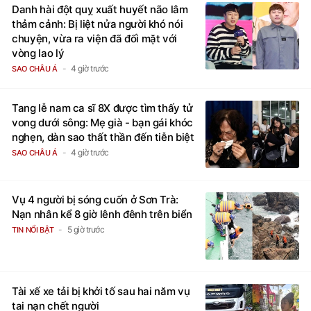
Danh hài đột quỵ xuất huyết não lâm
thảm cảnh: Bị liệt nửa người khó nói
chuyện, vừa ra viện đã đối mặt với
vòng lao lý
4 giờ trước
SAO CHÂU Á
Tang lễ nam ca sĩ 8X được tìm thấy tử
vong dưới sông: Mẹ già - bạn gái khóc
nghẹn, dàn sao thất thần đến tiễn biệt
4 giờ trước
SAO CHÂU Á
Vụ 4 người bị sóng cuốn ở Sơn Trà:
Nạn nhân kể 8 giờ lênh đênh trên biển
5 giờ trước
TIN NỔI BẬT
Tài xế xe tải bị khởi tố sau hai năm vụ
tai nạn chết người