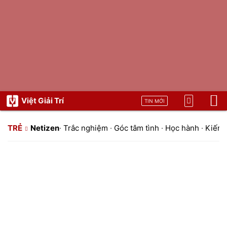
Việt Giải Trí
TIN MỚI
TRẺ
Netizen
·
Trắc nghiệm
·
Góc tâm tình
·
Học hành
·
Kiến t