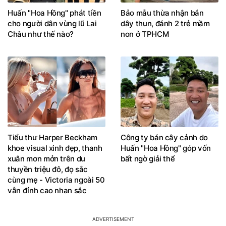
Huấn "Hoa Hồng" phát tiền
Bảo mẫu thừa nhận bắn
cho người dân vùng lũ Lai
dây thun, đánh 2 trẻ mầm
Châu như thế nào?
non ở TPHCM
Tiểu thư Harper Beckham
Công ty bán cây cảnh do
khoe visual xinh đẹp, thanh
Huấn "Hoa Hồng" góp vốn
xuân mơn mởn trên du
bất ngờ giải thể
thuyền triệu đô, đọ sắc
cùng mẹ - Victoria ngoài 50
vẫn đỉnh cao nhan sắc