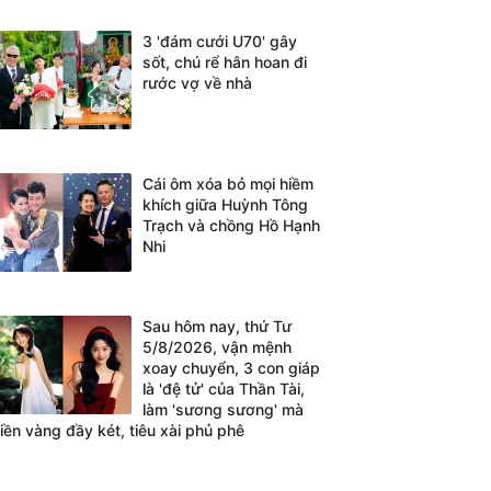
3 'đám cưới U70' gây
sốt, chú rể hân hoan đi
rước vợ về nhà
Cái ôm xóa bỏ mọi hiềm
khích giữa Huỳnh Tông
Trạch và chồng Hồ Hạnh
Nhi
Sau hôm nay, thứ Tư
5/8/2026, vận mệnh
xoay chuyển, 3 con giáp
là 'đệ tử' của Thần Tài,
làm 'sương sương' mà
tiền vàng đầy két, tiêu xài phủ phê