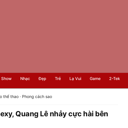
 Show
Nhạc
Đẹp
Trẻ
Lạ Vui
Game
2-Tek
o thể thao
·
Phong cách sao
exy, Quang Lê nhảy cực hài bên