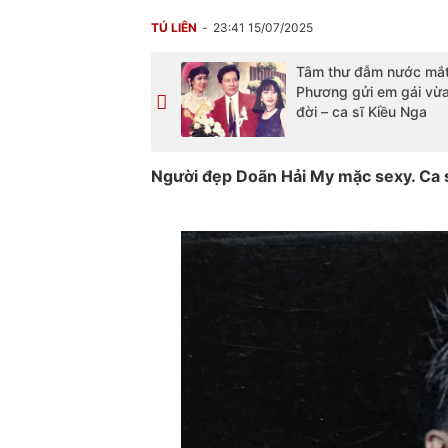
TÚ LIÊN
23:41 15/07/2025
Tâm thư đẫm nước mắt 
Phương gửi em gái vừ
đời – ca sĩ Kiều Nga
Người đẹp Doãn Hải My mặc sexy. Ca s