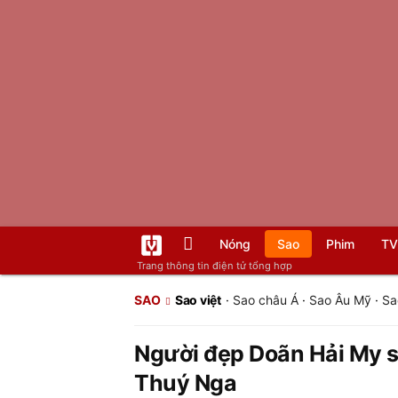
Nóng
Sao
Phim
TV
Trang thông tin điện tử tổng hợp
SAO
Sao việt
·
Sao châu Á
·
Sao Âu Mỹ
·
Sa
Người đẹp Doãn Hải My s
Thuý Nga