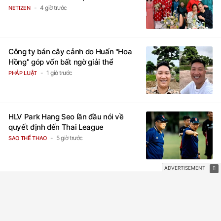
4 giờ trước
NETIZEN
Công ty bán cây cảnh do Huấn "Hoa
Hồng" góp vốn bất ngờ giải thể
1 giờ trước
PHÁP LUẬT
HLV Park Hang Seo lần đầu nói về
quyết định đến Thai League
5 giờ trước
SAO THỂ THAO
Mourinho được xóa án phạt
5 giờ trước
SAO THỂ THAO