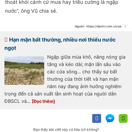
thoát khỏi cảnh cứ mưa hay triều cường là ngập
nước”, ông Vũ chia sẻ.
https://dantri.com.vn/xa-
hoi/nguoi-dan-ngu-vong-thuc-ca-
dem-chuyen-do-do-trieu-cuong-
dang-cao-o-tphcm-
Hạn mặn bất thường, nhiều nơi thiếu nước
20241019005031694.htm
ngọt
Ngập giữa mùa khô, nắng nóng gia
tăng và kéo dài; mặn lấn sâu vào
các cửa sông... cho thấy sự bất
thường của thời tiết và hạn mặn
năm nay đang ảnh hưởng nghiêm
trọng đến cả sản xuất lẫn sinh hoạt của người dân
ĐBSCL và...
Bạn thấy bài viết này có hữu ích không?