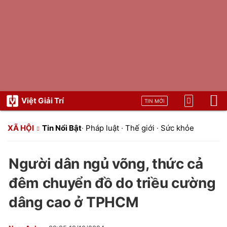
Việt Giải Trí
TIN MỚI
XÃ HỘI
Tin Nổi Bật
·
Pháp luật
·
Thế giới
·
Sức khỏe
Người dân ngủ võng, thức cả
đêm chuyển đồ do triều cường
dâng cao ở TPHCM