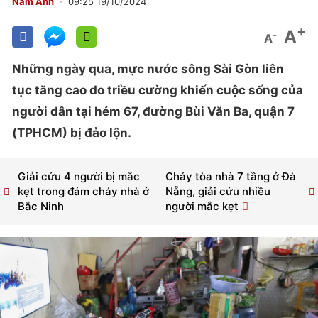
Nam Anh
09:25 19/10/2024
+
A
-
A
Những ngày qua, mực nước sông Sài Gòn liên
tục tăng cao do triều cường khiến cuộc sống của
người dân tại hẻm 67, đường Bùi Văn Ba, quận 7
(TPHCM) bị đảo lộn.
Giải cứu 4 người bị mắc
Cháy tòa nhà 7 tầng ở Đà
kẹt trong đám cháy nhà ở
Nẵng, giải cứu nhiều
Bắc Ninh
người mắc kẹt