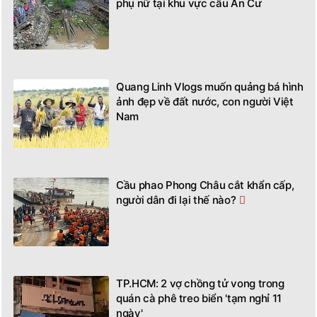
phụ nữ tại khu vực cầu An Cư
Quang Linh Vlogs muốn quảng bá hình
ảnh đẹp về đất nước, con người Việt
Nam
Cầu phao Phong Châu cắt khẩn cấp,
người dân đi lại thế nào?
TP.HCM: 2 vợ chồng tử vong trong
quán cà phê treo biển 'tạm nghỉ 11
ngày'