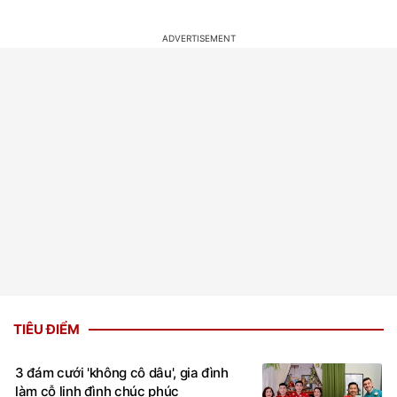
TIÊU ĐIỂM
3 đám cưới 'không cô dâu', gia đình
làm cỗ linh đình chúc phúc