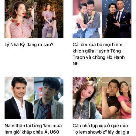
Lý Nhã Kỳ đang ra sao?
Cái ôm xóa bỏ mọi hiềm
khích giữa Huỳnh Tông
Trạch và chồng Hồ Hạnh
Nhi
Nam thần lai từng 'làm mưa
Căn nhà lụp xụp ở quê của
làm gió' khắp châu Á, U60
"lọ lem showbiz" lấy đại gia