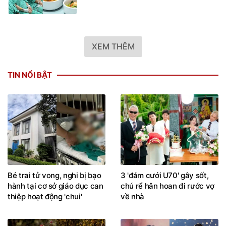
XEM THÊM
TIN NỔI BẬT
Bé trai tử vong, nghi bị bạo
3 'đám cưới U70' gây sốt,
hành tại cơ sở giáo dục can
chú rể hân hoan đi rước vợ
thiệp hoạt động 'chui'
về nhà