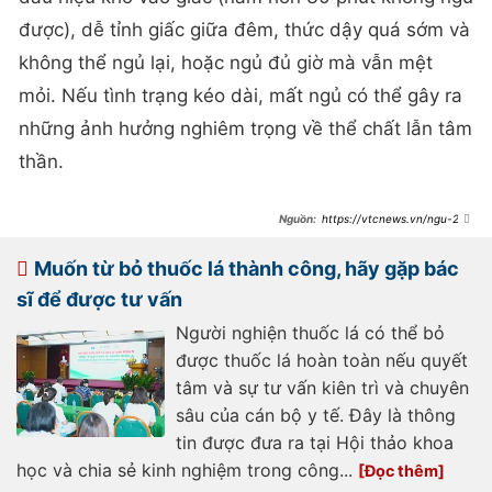
được), dễ tỉnh giấc giữa đêm, thức dậy quá sớm và
không thể ngủ lại, hoặc ngủ đủ giờ mà vẫn mệt
mỏi. Nếu tình trạng kéo dài, mất ngủ có thể gây ra
những ảnh hưởng nghiêm trọng về thể chất lẫn tâm
thần.
https://vtcnews.vn/ngu-2-
tieng-moi-dem-nguoi-phu-nu-nhap-
vien-tam-than-ar948189.html
Muốn từ bỏ thuốc lá thành công, hãy gặp bác
sĩ để được tư vấn
Người nghiện thuốc lá có thể bỏ
được thuốc lá hoàn toàn nếu quyết
tâm và sự tư vấn kiên trì và chuyên
sâu của cán bộ y tế. Đây là thông
tin được đưa ra tại Hội thảo khoa
học và chia sẻ kinh nghiệm trong công...