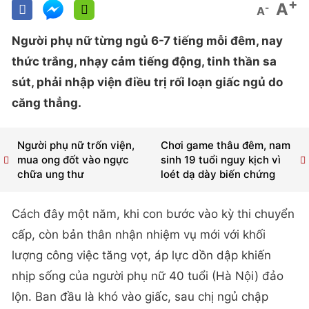
+
A
-
A
Người phụ nữ từng ngủ 6-7 tiếng mỗi đêm, nay
thức trắng, nhạy cảm tiếng động, tinh thần sa
sút, phải nhập viện điều trị rối loạn giấc ngủ do
căng thẳng.
Người phụ nữ trốn viện,
Chơi game thâu đêm, nam
mua ong đốt vào ngực
sinh 19 tuổi nguy kịch vì
chữa ung thư
loét dạ dày biến chứng
Cách đây một năm, khi con bước vào kỳ thi chuyển
cấp, còn bản thân nhận nhiệm vụ mới với khối
lượng công việc tăng vọt, áp lực dồn dập khiến
nhịp sống của người phụ nữ 40 tuổi (Hà Nội) đảo
lộn. Ban đầu là khó vào giấc, sau chị ngủ chập