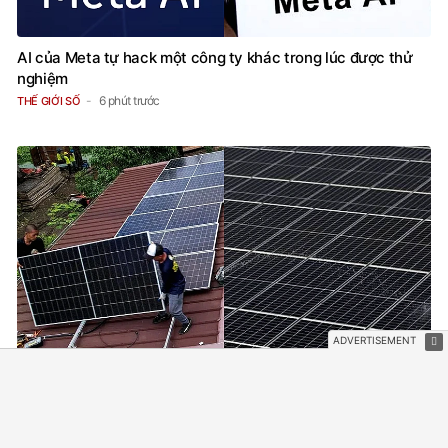
AI của Meta tự hack một công ty khác trong lúc được thử
nghiệm
6 phút trước
THẾ GIỚI SỐ
Hóa đơn điện tăng vọt, người Philippines đổ xô lắp năng
lượng mặt trời