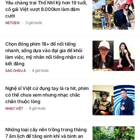
Yêu chàng trai Thổ Nhĩ Kỳ hơn 19 tuổi,
cô gái Việt vượt 8.000km làm đám
cưới
3 giờ trước
NETIZEN
Chọn đóng phim 18+ để nổi tiếng
nhanh, sống dựa vào đại gia để khỏi
làm việc, mỹ nhân nổi tiếng nhận cái
kết đắng
4 giờ trước
SAO CHÂU Á
Nghệ sĩ Việt cứ đụng tay là ra hit, phim
có thể chưa xem nhưng nhạc chắc
chắn thuộc lòng
6 giờ trước
NHẠC VIỆT
Những loại cây nên trồng trong tháng
7 âm lịch để tăng sinh khí và bình an