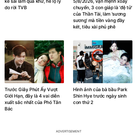
kể sai lầm quá khứ, hé lộ lý
5/8/2026, vận mệnh xoay
do rời TVB
chuyển, 3 con giáp là 'đệ tử'
của Thần Tài, làm 'sương
sương' mà tiền vàng đầy
két, tiêu xài phủ phê
Trước Giây Phút Ấy Vượt
Hình ảnh của bà bầu Park
Giới Hạn, đây là 4 vai diễn
Shin Hye trước ngày sinh
xuất sắc nhất của Phó Tân
con thứ 2
Bác