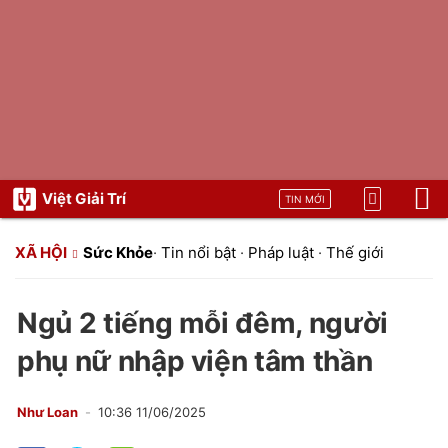
Việt Giải Trí
TIN MỚI
XÃ HỘI
Sức Khỏe
·
Tin nổi bật
·
Pháp luật
·
Thế giới
Ngủ 2 tiếng mỗi đêm, người
phụ nữ nhập viện tâm thần
Như Loan
10:36 11/06/2025