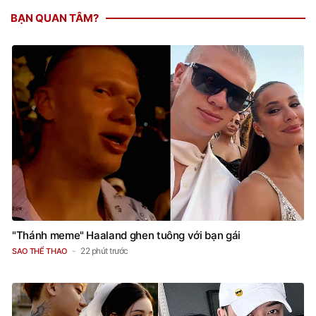
BẠN QUAN TÂM?
"Thánh meme" Haaland ghen tuông với bạn gái
22 phút trước
SAO THỂ THAO