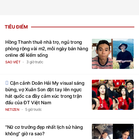
TIÊU ĐIỂM
Hồng Thanh thuê nhà trọ, ngủ trong
phòng rộng vài m2, mỗi ngày bán hàng
online để kiếm sống
3 giờ trước
SAO VIỆT
Cận cảnh Doãn Hải My visual sáng
bừng, vợ Xuân Son đặt tay lên ngực
hát quốc ca đầy cảm xúc trong trận
đấu của ĐT Việt Nam
5 giờ trước
NETIZEN
"Nữ cơ trưởng đẹp nhất lịch sử hàng
không" giờ ra sao?