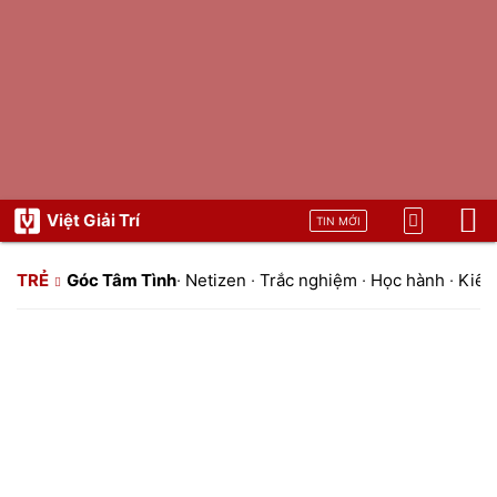
Việt Giải Trí
TIN MỚI
TRẺ
Góc Tâm Tình
·
Netizen
·
Trắc nghiệm
·
Học hành
·
Kiến 