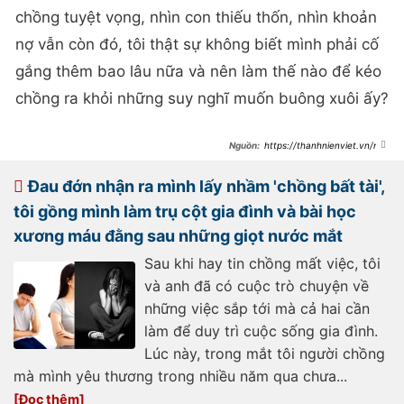
chồng tuyệt vọng, nhìn con thiếu thốn, nhìn khoản
nợ vẫn còn đó, tôi thật sự không biết mình phải cố
gắng thêm bao lâu nữa và nên làm thế nào để kéo
chồng ra khỏi những suy nghĩ muốn buông xuôi ấy?
https://thanhnienviet.vn/ngo
i-nha-mo-uoc-con-chua-kip-hoan-
thien-thi-chong-toi-nam-liet-
giuong-moi-ngay-anh-deu-hoi-mot-
Đau đớn nhận ra mình lấy nhầm 'chồng bất tài',
cau-khien-toi-khong-cam-duoc-
nuoc-mat-20926060422021729.htm
tôi gồng mình làm trụ cột gia đình và bài học
xương máu đằng sau những giọt nước mắt
Sau khi hay tin chồng mất việc, tôi
và anh đã có cuộc trò chuyện về
những việc sắp tới mà cả hai cần
làm để duy trì cuộc sống gia đình.
Lúc này, trong mắt tôi người chồng
mà mình yêu thương trong nhiều năm qua chưa...