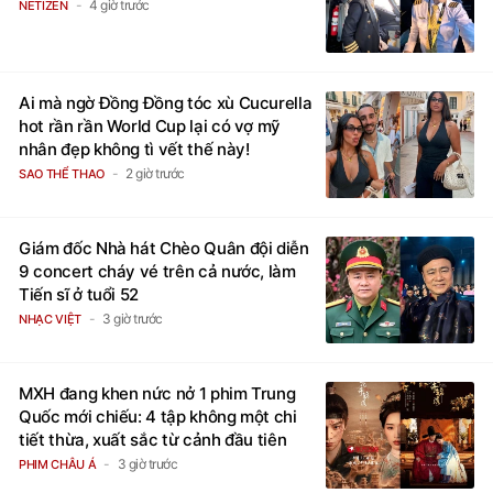
4 giờ trước
NETIZEN
Ai mà ngờ Đồng Đồng tóc xù Cucurella
hot rần rần World Cup lại có vợ mỹ
nhân đẹp không tì vết thế này!
2 giờ trước
SAO THỂ THAO
Giám đốc Nhà hát Chèo Quân đội diễn
9 concert cháy vé trên cả nước, làm
Tiến sĩ ở tuổi 52
3 giờ trước
NHẠC VIỆT
MXH đang khen nức nở 1 phim Trung
Quốc mới chiếu: 4 tập không một chi
tiết thừa, xuất sắc từ cảnh đầu tiên
3 giờ trước
PHIM CHÂU Á