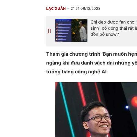
LẠC XUÂN
21:51 06/12/2023
Chị đẹp được fan cho “
sinh” có động thái rất lạ
đồn bỏ show?
Tham gia chương trình ‘Bạn muốn hẹn 
ngàng khi đưa danh sách dài những yê
tưởng bằng công nghệ AI.