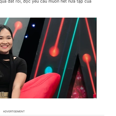
 quá đất rồi, đọc yêu cầu muốn hết nửa tập của