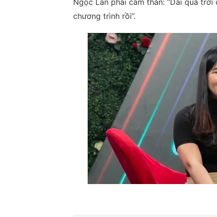
Ngọc Lan phải cảm thán: “Dài quá trời
chương trình rồi”.