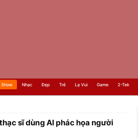
 Show
Nhạc
Đẹp
Trẻ
Lạ Vui
Game
2-Tek
thạc sĩ dùng AI phác họa người