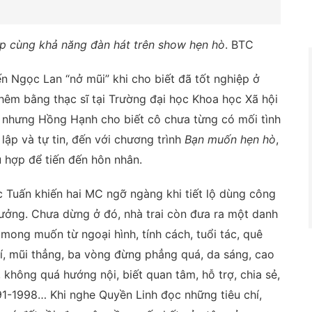
ập cùng khả năng đàn hát trên show hẹn hò
. BTC
n Ngọc Lan “nở mũi” khi cho biết đã tốt nghiệp ở
êm bằng thạc sĩ tại Trường đại học Khoa học Xã hội
nhưng Hồng Hạnh cho biết cô chưa từng có mối tình
 lập và tự tin, đến với chương trình
Bạn muốn hẹn hò
,
hợp để tiến đến hôn nhân.
c Tuấn khiến hai MC ngỡ ngàng khi tiết lộ dùng công
 tưởng. Chưa dừng ở đó, nhà trai còn đưa ra một danh
 mong muốn từ ngoại hình, tính cách, tuổi tác, quê
mí, mũi thẳng, ba vòng đừng phẳng quá, da sáng, cao
, không quá hướng nội, biết quan tâm, hỗ trợ, chia sẻ,
1-1998… Khi nghe Quyền Linh đọc những tiêu chí,