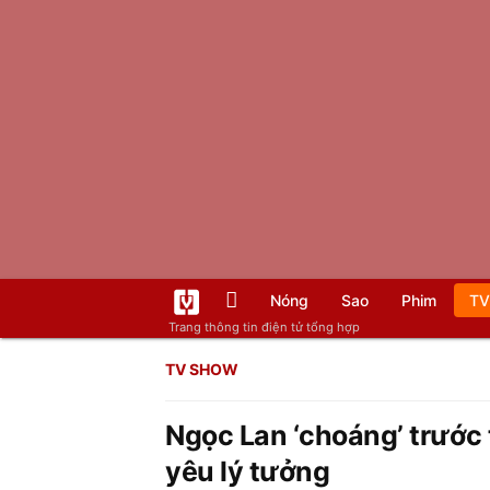
Nóng
Sao
Phim
TV
Trang thông tin điện tử tổng hợp
TV SHOW
Ngọc Lan ‘choáng’ trước 
yêu lý tưởng