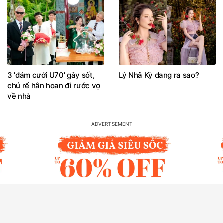
3 'đám cưới U70' gây sốt,
Lý Nhã Kỳ đang ra sao?
chú rể hân hoan đi rước vợ
về nhà