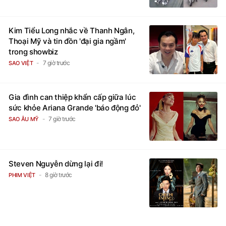
Kim Tiểu Long nhắc về Thanh Ngân,
Thoại Mỹ và tin đồn 'đại gia ngầm'
trong showbiz
7 giờ trước
SAO VIỆT
Gia đình can thiệp khẩn cấp giữa lúc
sức khỏe Ariana Grande 'báo động đỏ'
7 giờ trước
SAO ÂU MỸ
Steven Nguyễn dừng lại đi!
8 giờ trước
PHIM VIỆT