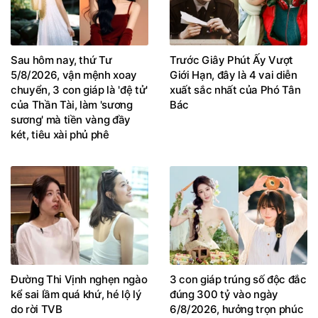
Sau hôm nay, thứ Tư
Trước Giây Phút Ấy Vượt
5/8/2026, vận mệnh xoay
Giới Hạn, đây là 4 vai diễn
chuyển, 3 con giáp là 'đệ tử'
xuất sắc nhất của Phó Tân
của Thần Tài, làm 'sương
Bác
sương' mà tiền vàng đầy
két, tiêu xài phủ phê
Đường Thi Vịnh nghẹn ngào
3 con giáp trúng số độc đắc
kể sai lầm quá khứ, hé lộ lý
đúng 300 tỷ vào ngày
do rời TVB
6/8/2026, hưởng trọn phúc