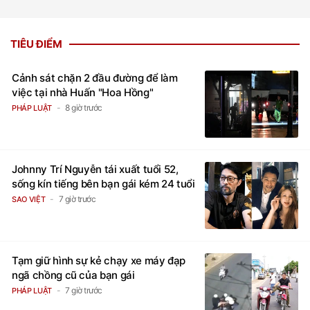
TIÊU ĐIỂM
Cảnh sát chặn 2 đầu đường để làm
việc tại nhà Huấn "Hoa Hồng"
8 giờ trước
PHÁP LUẬT
Johnny Trí Nguyễn tái xuất tuổi 52,
sống kín tiếng bên bạn gái kém 24 tuổi
7 giờ trước
SAO VIỆT
Tạm giữ hình sự kẻ chạy xe máy đạp
ngã chồng cũ của bạn gái
7 giờ trước
PHÁP LUẬT