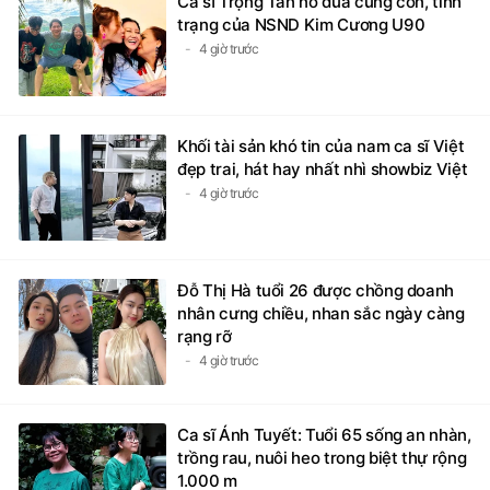
Ca sĩ Trọng Tấn nô đùa cùng con, tình
trạng của NSND Kim Cương U90
4 giờ trước
Khối tài sản khó tin của nam ca sĩ Việt
đẹp trai, hát hay nhất nhì showbiz Việt
4 giờ trước
Đỗ Thị Hà tuổi 26 được chồng doanh
nhân cưng chiều, nhan sắc ngày càng
rạng rỡ
4 giờ trước
Ca sĩ Ánh Tuyết: Tuổi 65 sống an nhàn,
trồng rau, nuôi heo trong biệt thự rộng
1.000 m