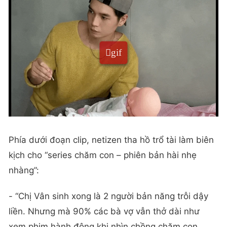
Phía dưới đoạn clip, netizen tha hồ trổ tài làm biên
kịch cho “series chăm con – phiên bản hài nhẹ
nhàng”:
- “Chị Vân sinh xong là 2 người bản năng trỗi dậy
liền. Nhưng mà 90% các bà vợ vẫn thở dài như
xem phim hành động khi nhìn chồng chăm con