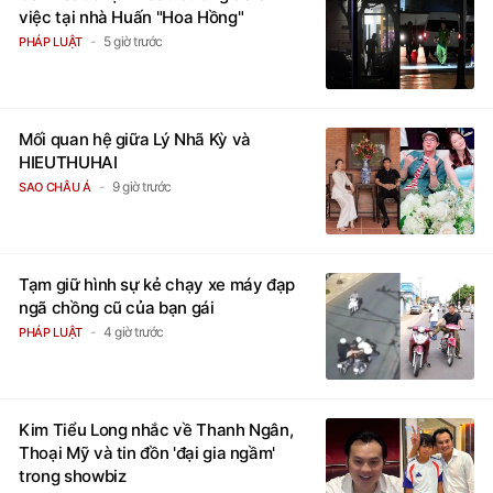
việc tại nhà Huấn "Hoa Hồng"
5 giờ trước
PHÁP LUẬT
Mối quan hệ giữa Lý Nhã Kỳ và
HIEUTHUHAI
9 giờ trước
SAO CHÂU Á
Tạm giữ hình sự kẻ chạy xe máy đạp
ngã chồng cũ của bạn gái
4 giờ trước
PHÁP LUẬT
Kim Tiểu Long nhắc về Thanh Ngân,
Thoại Mỹ và tin đồn 'đại gia ngầm'
trong showbiz