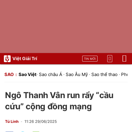
Việt Giải Trí
TIN MỚI
SAO
Sao Việt
·
Sao châu Á
·
Sao Âu Mỹ
·
Sao thể thao
·
Phon
Ngô Thanh Vân run rẩy “cầu
cứu” cộng đồng mạng
Tú Linh
11:26 29/06/2025