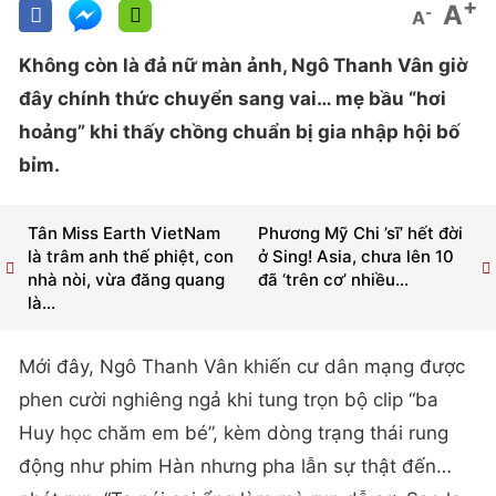
+
A
-
A
Không còn là đả nữ màn ảnh, Ngô Thanh Vân giờ
đây chính thức chuyển sang vai… mẹ bầu “hơi
hoảng” khi thấy chồng chuẩn bị gia nhập hội bố
bỉm.
Tân Miss Earth VietNam
Phương Mỹ Chi ’sĩ’ hết đời
là trâm anh thế phiệt, con
ở Sing! Asia, chưa lên 10
nhà nòi, vừa đăng quang
đã ‘trên cơ’ nhiều...
là...
Mới đây, Ngô Thanh Vân khiến cư dân mạng được
phen cười nghiêng ngả khi tung trọn bộ clip “ba
Huy học chăm em bé”, kèm dòng trạng thái rung
động như phim Hàn nhưng pha lẫn sự thật đến…