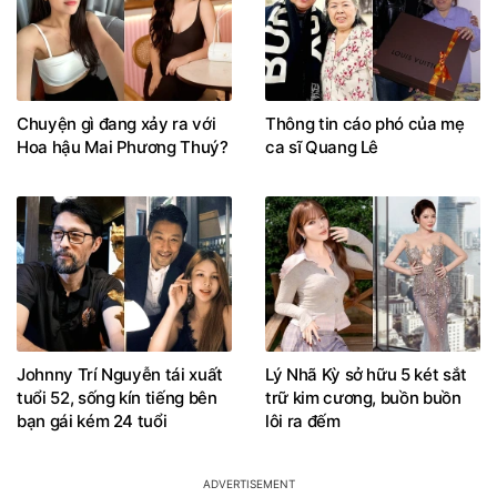
Chuyện gì đang xảy ra với
Thông tin cáo phó của mẹ
Hoa hậu Mai Phương Thuý?
ca sĩ Quang Lê
Johnny Trí Nguyễn tái xuất
Lý Nhã Kỳ sở hữu 5 két sắt
tuổi 52, sống kín tiếng bên
trữ kim cương, buồn buồn
bạn gái kém 24 tuổi
lôi ra đếm