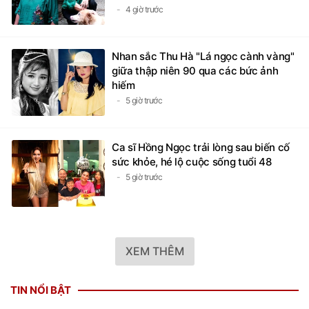
4 giờ trước
Nhan sắc Thu Hà "Lá ngọc cành vàng"
giữa thập niên 90 qua các bức ảnh
hiếm
5 giờ trước
Ca sĩ Hồng Ngọc trải lòng sau biến cố
sức khỏe, hé lộ cuộc sống tuổi 48
5 giờ trước
XEM THÊM
TIN NỔI BẬT