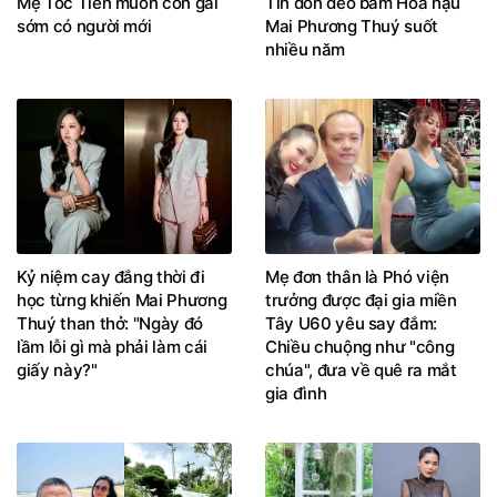
Mẹ Tóc Tiên muốn con gái
Tin đồn đeo bám Hoa hậu
sớm có người mới
Mai Phương Thuý suốt
nhiều năm
Kỷ niệm cay đắng thời đi
Mẹ đơn thân là Phó viện
học từng khiến Mai Phương
trưởng được đại gia miền
Thuý than thở: "Ngày đó
Tây U60 yêu say đắm:
lầm lỗi gì mà phải làm cái
Chiều chuộng như "công
giấy này?"
chúa", đưa về quê ra mắt
gia đình