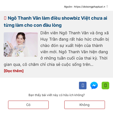
https://doisongphapluat.ngu
oiduatin.vn/ngo-thanh-van-run-ray-
cau-cuu-cong-dong-mang-
a548038.html
Ngô Thanh Vân làm điều showbiz Việt chưa ai
từng làm cho con đầu lòng
Diễn viên Ngô Thanh Vân và ông xã
Huy Trần đang rất háo hức chuẩn bị
chào đón sự xuất hiện của thành
viên mới. Ngô Thanh Vân hiện đang
ở những tuần cuối của thai kỳ. Thời
gian qua, cô chăm chỉ chia sẻ cuộc sống trên...
Bạn thấy bài viết này có hữu ích không?
Có
Không