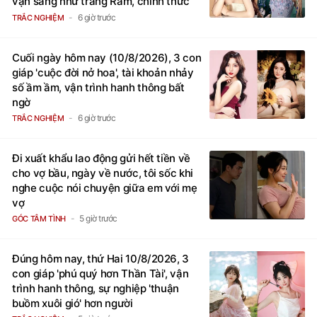
vận sáng như trăng Rằm, chính thức
hết khổ
6 giờ trước
TRẮC NGHIỆM
Cuối ngày hôm nay (10/8/2026), 3 con
giáp 'cuộc đời nở hoa', tài khoản nhảy
số ầm ầm, vận trình hanh thông bất
ngờ
6 giờ trước
TRẮC NGHIỆM
Đi xuất khẩu lao động gửi hết tiền về
cho vợ bầu, ngày về nước, tôi sốc khi
nghe cuộc nói chuyện giữa em với mẹ
vợ
5 giờ trước
GÓC TÂM TÌNH
Đúng hôm nay, thứ Hai 10/8/2026, 3
con giáp 'phú quý hơn Thần Tài', vận
trình hanh thông, sự nghiệp 'thuận
buồm xuôi gió' hơn người