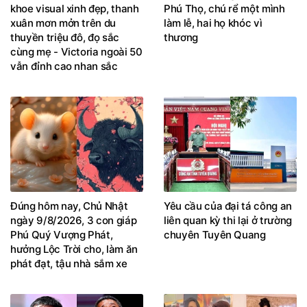
khoe visual xinh đẹp, thanh
Phú Thọ, chú rể một mình
xuân mơn mởn trên du
làm lễ, hai họ khóc vì
thuyền triệu đô, đọ sắc
thương
cùng mẹ - Victoria ngoài 50
vẫn đỉnh cao nhan sắc
Đúng hôm nay, Chủ Nhật
Yêu cầu của đại tá công an
ngày 9/8/2026, 3 con giáp
liên quan kỳ thi lại ở trường
Phú Quý Vượng Phát,
chuyên Tuyên Quang
hưởng Lộc Trời cho, làm ăn
phát đạt, tậu nhà sắm xe