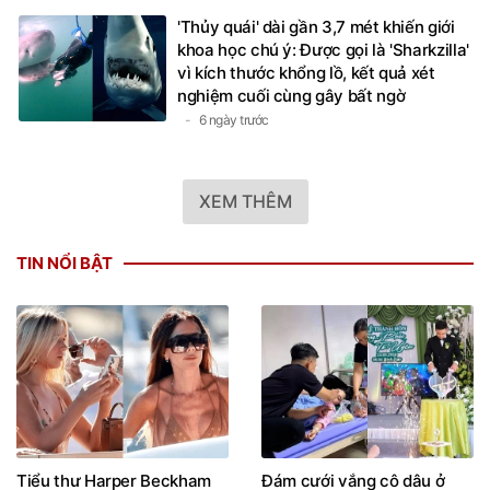
'Thủy quái' dài gần 3,7 mét khiến giới
khoa học chú ý: Được gọi là 'Sharkzilla'
vì kích thước khổng lồ, kết quả xét
nghiệm cuối cùng gây bất ngờ
6 ngày trước
XEM THÊM
TIN NỔI BẬT
Tiểu thư Harper Beckham
Đám cưới vắng cô dâu ở