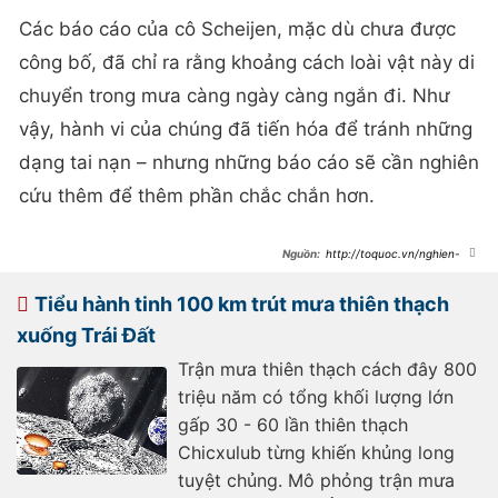
Các báo cáo của cô Scheijen, mặc dù chưa được
công bố, đã chỉ ra rằng khoảng cách loài vật này di
chuyển trong mưa càng ngày càng ngắn đi. Như
vậy, hành vi của chúng đã tiến hóa để tránh những
dạng tai nạn – nhưng những báo cáo sẽ cần nghiên
cứu thêm để thêm phần chắc chắn hơn.
http://toquoc.vn/nghien-
cuu-moi-huou-cao-co-thuong-
xuyen-bi-thien-loi-danh-len-do-qua-
cao-keu-22020219104031759.htm
Tiểu hành tinh 100 km trút mưa thiên thạch
xuống Trái Đất
Trận mưa thiên thạch cách đây 800
triệu năm có tổng khối lượng lớn
gấp 30 - 60 lần thiên thạch
Chicxulub từng khiến khủng long
tuyệt chủng. Mô phỏng trận mưa