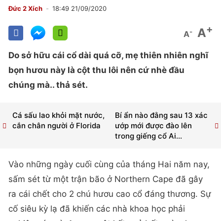
Đức 2 Xích
18:49 21/09/2020
+
A
-
A
Do sở hữu cái cổ dài quá cỡ, mẹ thiên nhiên nghĩ
bọn hươu này là cột thu lôi nên cứ nhè đầu
chúng mà.. thả sét.
Cá sấu lao khỏi mặt nước,
Bí ẩn nào đằng sau 13 xác
cắn chân người ở Florida
ướp mới được đào lên
trong giếng cổ Ai...
Vào những ngày cuối cùng của tháng Hai năm nay,
sấm sét từ một trận bão ở Northern Cape đã gây
ra cái chết cho 2 chú hươu cao cổ đáng thương. Sự
cố siêu kỳ lạ đã khiến các nhà khoa học phải