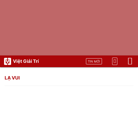
Việt Giải Trí
TIN MỚI
LẠ VUI