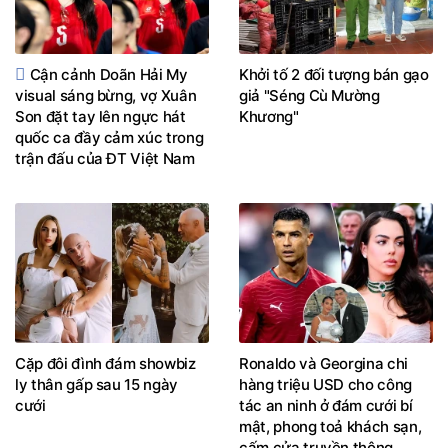
Cận cảnh Doãn Hải My
Khởi tố 2 đối tượng bán gạo
visual sáng bừng, vợ Xuân
giả "Séng Cù Mường
Son đặt tay lên ngực hát
Khương"
quốc ca đầy cảm xúc trong
trận đấu của ĐT Việt Nam
Cặp đôi đình đám showbiz
Ronaldo và Georgina chi
ly thân gấp sau 15 ngày
hàng triệu USD cho công
cưới
tác an ninh ở đám cưới bí
mật, phong toả khách sạn,
cấm cửa truyền thông