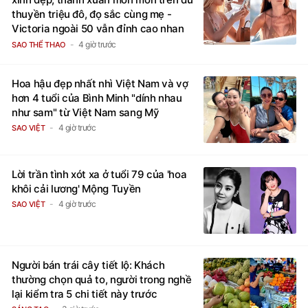
thuyền triệu đô, đọ sắc cùng mẹ -
Victoria ngoài 50 vẫn đỉnh cao nhan
sắc
4 giờ trước
SAO THỂ THAO
Hoa hậu đẹp nhất nhì Việt Nam và vợ
hơn 4 tuổi của Bình Minh "dính nhau
như sam" từ Việt Nam sang Mỹ
4 giờ trước
SAO VIỆT
Lời trần tình xót xa ở tuổi 79 của 'hoa
khôi cải lương' Mộng Tuyền
4 giờ trước
SAO VIỆT
Người bán trái cây tiết lộ: Khách
thường chọn quả to, người trong nghề
lại kiểm tra 5 chi tiết này trước