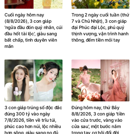
Cuối ngày hôm nay
Trong 2 ngày cuối tuần (thứ
(8/8/2026), 3 con giáp
7 và Chủ Nhật), 3 con giáp
'ngửa đầu đón quý nhân, cúi
đại Phúc đại Lộc, phú quý
đầu hốt tài lộc', giàu sang
thịnh vượng, vận trình hanh
bất chấp, tình duyên viên
thông, đếm tiền mỏi tay
mãn
3 con giáp trúng số độc đắc
Đúng hôm nay, thứ Bảy
đúng 300 tỷ vào ngày
8/8/2026, 3 con giáp 'tiền
7/8/2026, tiền về trĩu túi,
vào cửa trước, vàng vào
phúc cao hơn núi, lộc nhiều
cửa sau', một bước nắm
hơn sông, giàu sang no đủ
trong tay cơ hội đổi đời