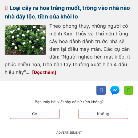
bo-3-cay-giu-lai-con-chau-co-
phuc-phan-la-3-cay-gi-874426.html
Loại cây ra hoa trắng muốt, trồng vào nhà nào
nhà đấy lộc, tiền của khỏi lo
Theo phong thủy, những người có
mệnh Kim, Thủy và Thổ nên trồng
cây hoa dành dành trước nhà sẽ
đem lại điều may mắn. Các cụ căn
dặn: "Người nghèo hèn mạt kiếp, ít
phúc nhiều họa, trên bàn tay thường xuất hiện 4 dấu
hiệu này"....
Bạn thấy bài viết này có hữu ích không?
Có
Không