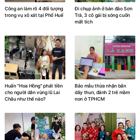
Công an làm rõ 4 đối tượng
Đi chụp ảnh ở bán đảo Sơn
trong vụ xô xát tại Phố Huế
Trà, 3 cô gái bị sóng cuốn
mất tích
Huấn "Hoa Hồng" phát tiền
Bảo mẫu thừa nhận bắn
cho người dân vùng lũ Lai
dây thun, đánh 2 trẻ mầm
Châu như thế nào?
non ở TPHCM