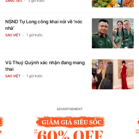
3 giờ trước
SÁNG TẠO
NSND Tự Long công khai nói về 'nóc
nhà'
1 giờ trước
SAO VIỆT
Vũ Thuý Quỳnh xác nhận đang mang
thai
1 giờ trước
SAO VIỆT