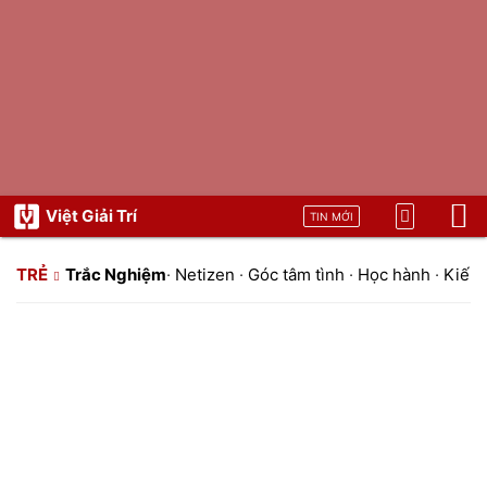
Việt Giải Trí
TIN MỚI
TRẺ
Trắc Nghiệm
·
Netizen
·
Góc tâm tình
·
Học hành
·
Kiến 