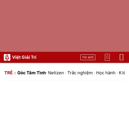
Việt Giải Trí
TIN MỚI
TRẺ
Góc Tâm Tình
·
Netizen
·
Trắc nghiệm
·
Học hành
·
Kiến 