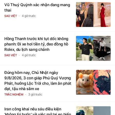
Vũ Thuý Quỳnh xác nhận đang mang
thai
4 giờ trước
SAO VIỆT
Hồng Thanh trước khi tụt dốc không
phanh: Đi xe hơi tiền tỷ, đeo đồng hồ
Rolex, du lịch sang chảnh
4 giờ trước
SAO VIỆT
Đúng hôm nay, Chủ Nhật ngày
9/8/2026, 3 con giáp Phú Quý Vượng
Phát, hưởng Lộc Trời cho, làm ăn phát
đạt, tậu nhà sắm xe
3 giờ trước
TRẮC NGHIỆM
Iran công khai nêu sáu điều kiện
'không lùi bước' về việc mở lại eo biển