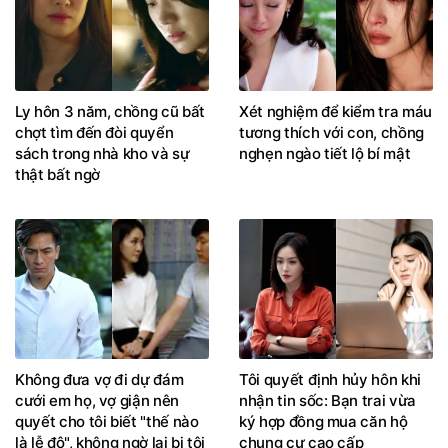
Ly hôn 3 năm, chồng cũ bất
Xét nghiệm để kiểm tra máu
chợt tìm đến đòi quyển
tương thích với con, chồng
sách trong nhà kho và sự
nghẹn ngào tiết lộ bí mật
thật bất ngờ
Không đưa vợ đi dự đám
Tôi quyết định hủy hôn khi
cưới em họ, vợ giận nên
nhận tin sốc: Bạn trai vừa
quyết cho tôi biết "thế nào
ký hợp đồng mua căn hộ
là lễ độ", không ngờ lại bị tôi
chung cư cao cấp