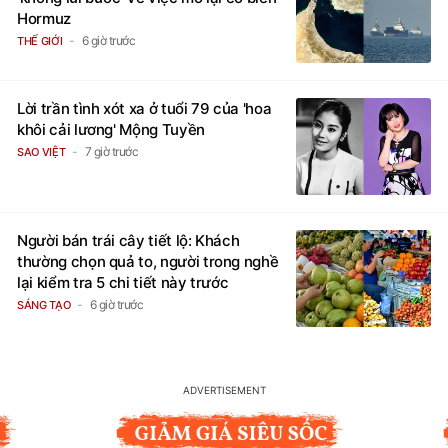
Hormuz
6 giờ trước
THẾ GIỚI
Lời trần tình xót xa ở tuổi 79 của 'hoa
khôi cải lương' Mộng Tuyền
7 giờ trước
SAO VIỆT
Người bán trái cây tiết lộ: Khách
thường chọn quả to, người trong nghề
lại kiểm tra 5 chi tiết này trước
6 giờ trước
SÁNG TẠO