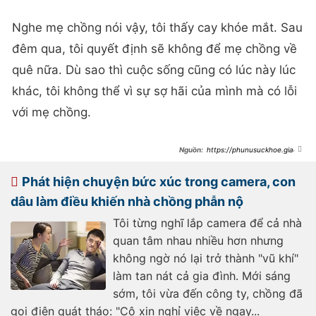
Nghe mẹ chồng nói vậy, tôi thấy cay khóe mắt. Sau
đêm qua, tôi quyết định sẽ không để mẹ chồng về
quê nữa. Dù sao thì cuộc sống cũng có lúc này lúc
khác, tôi không thể vì sự sợ hãi của mình mà có lỗi
với mẹ chồng.
https://phunusuckhoe.giadin
honline.vn/phu-nu-va-gia-
dinh/nghe-luc-uc-duoi-bep-con-
dau-vac-gay-i-anh-trom-e-roi-bat-
Phát hiện chuyện bức xúc trong camera, con
khoc-nuc-no-khi-anh-en-bat-len-
689414.html
dâu làm điều khiến nhà chồng phẫn nộ
Tôi từng nghĩ lắp camera để cả nhà
quan tâm nhau nhiều hơn nhưng
không ngờ nó lại trở thành "vũ khí"
làm tan nát cả gia đình. Mới sáng
sớm, tôi vừa đến công ty, chồng đã
gọi điện quát tháo: "Cô xin nghỉ việc về ngay...