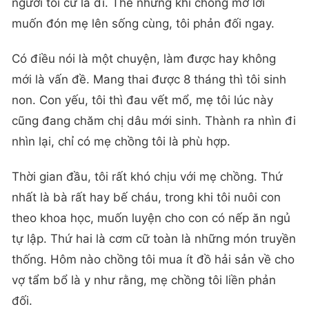
người tôi cứ lả đi. Thế nhưng khi chồng mở lời
muốn đón mẹ lên sống cùng, tôi phản đối ngay.
Có điều nói là một chuyện, làm được hay không
mới là vấn đề. Mang thai được 8 tháng thì tôi sinh
non. Con yếu, tôi thì đau vết mổ, mẹ tôi lúc này
cũng đang chăm chị dâu mới sinh. Thành ra nhìn đi
nhìn lại, chỉ có mẹ chồng tôi là phù hợp.
Thời gian đầu, tôi rất khó chịu với mẹ chồng. Thứ
nhất là bà rất hay bế cháu, trong khi tôi nuôi con
theo khoa học, muốn luyện cho con có nếp ăn ngủ
tự lập. Thứ hai là cơm cữ toàn là những món truyền
thống. Hôm nào chồng tôi mua ít đồ hải sản về cho
vợ tẩm bổ là y như rằng, mẹ chồng tôi liền phản
đối.