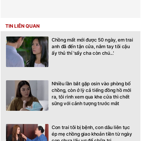
TIN LIÊN QUAN
Chồng mất mới được 50 ngày, em trai
anh đã đến tận cửa, nắm tay tôi cậu
ấy thủ thỉ 'sẩy cha còn chú...'
Nhiều lần bắt gặp osin vào phòng bố
chồng, còn ở lỳ cả tiếng đồng hồ mới
ra, tôi rình xem qua khe cửa thì chết
sững với cảnh tượng trước mắt
Con trai tôi bị bệnh, con dâu liên tục
ép mẹ chồng giao khoản tiền từ ngày
con chưa lấy vợ để chữa trị