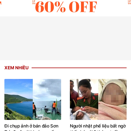
XEM NHIỀU
Đi chụp ảnh ở bán đảo Sơn
Người nhặt phế liệu bất ngờ