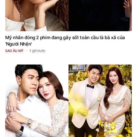
Mỹ nhân đóng 2 phim đang gây sốt toàn cầu là bà xã của
'Người Nhện'
1 giờ trước
SAO ÂU MỸ