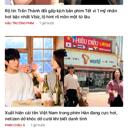
Rộ tin Trấn Thành đổi gấp kịch bản phim Tết vì 1 mỹ nhân
hot bậc nhất Vbiz, lộ hint rõ mồn một từ lâu
1 giờ trước
HẬU TRƯỜNG PHIM
Xuất hiện cái tên Việt Nam trong phim Hàn đang cực hot,
netizen dở khóc dở cười khi biết danh tính
1 giờ trước
PHIM CHÂU Á