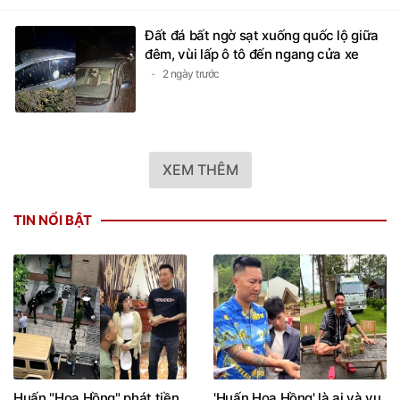
Đất đá bất ngờ sạt xuống quốc lộ giữa
đêm, vùi lấp ô tô đến ngang cửa xe
2 ngày trước
XEM THÊM
TIN NỔI BẬT
Huấn "Hoa Hồng" phát tiền
'Huấn Hoa Hồng' là ai và vụ