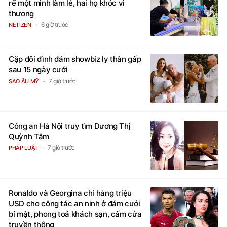
rể một mình làm lễ, hai họ khóc vì
thương
6 giờ trước
NETIZEN
Cặp đôi đình đám showbiz ly thân gấp
sau 15 ngày cưới
7 giờ trước
SAO ÂU MỸ
Công an Hà Nội truy tìm Dương Thị
Quỳnh Tâm
7 giờ trước
PHÁP LUẬT
Ronaldo và Georgina chi hàng triệu
USD cho công tác an ninh ở đám cưới
bí mật, phong toả khách sạn, cấm cửa
truyền thông