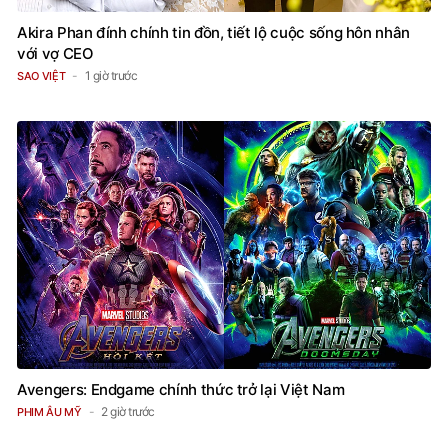
Akira Phan đính chính tin đồn, tiết lộ cuộc sống hôn nhân
với vợ CEO
1 giờ trước
SAO VIỆT
Avengers: Endgame chính thức trở lại Việt Nam
2 giờ trước
PHIM ÂU MỸ