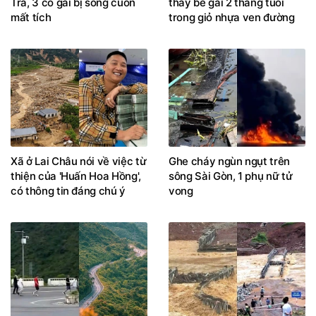
Trà, 3 cô gái bị sóng cuốn
thấy bé gái 2 tháng tuổi
mất tích
trong giỏ nhựa ven đường
Xã ở Lai Châu nói về việc từ
Ghe cháy ngùn ngụt trên
thiện của 'Huấn Hoa Hồng',
sông Sài Gòn, 1 phụ nữ tử
có thông tin đáng chú ý
vong