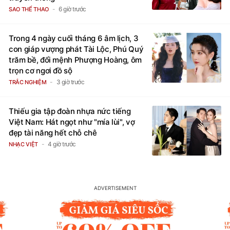
6 giờ trước
SAO THỂ THAO
Trong 4 ngày cuối tháng 6 âm lịch, 3
con giáp vượng phát Tài Lộc, Phú Quý
trăm bề, đổi mệnh Phượng Hoàng, ôm
trọn cơ ngơi đồ sộ
3 giờ trước
TRẮC NGHIỆM
Thiếu gia tập đoàn nhựa nức tiếng
Việt Nam: Hát ngọt như "mía lùi", vợ
đẹp tài năng hết chỗ chê
4 giờ trước
NHẠC VIỆT