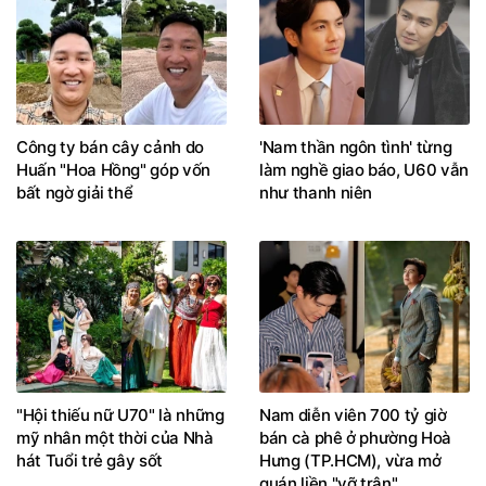
Công ty bán cây cảnh do
'Nam thần ngôn tình' từng
Huấn "Hoa Hồng" góp vốn
làm nghề giao báo, U60 vẫn
bất ngờ giải thể
như thanh niên
"Hội thiếu nữ U70" là những
Nam diễn viên 700 tỷ giờ
mỹ nhân một thời của Nhà
bán cà phê ở phường Hoà
hát Tuổi trẻ gây sốt
Hưng (TP.HCM), vừa mở
quán liền "vỡ trận"