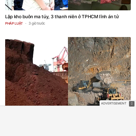
Lập kho buôn ma túy, 3 thanh niên ở TPHCM lĩnh án tử
3 giờ trước
PHÁP LUẬT
Xuất khẩu đất hiếm của Trung Quốc sang Nhật Bản và Mỹ
giảm mạnh
3 giờ trước
THẾ GIỚI