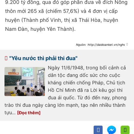
9.200 tỷ đồng, qua đó góp phần đưa về đích Nông
thôn mới 265 xã (chiếm 57,6%) và 4 đơn vị cấp
huyện (Thành phố Vinh, thị xã Thái Hòa, huyện
Nam Đàn, huyện Yên Thành).
http://daidoanket.vn/nghe-
an-nhan-dan-dong-gop-hon-9200-
ty-dong-xay-dung-nong-thon-moi-
509372.html
"Yêu nước thì phải thi đua"
Ngày 11/6/1948, trong bối cảnh cả
dân tộc đang dốc sức cho cuộc
kháng chiến chống Pháp, Chủ tịch
Hồ Chí Minh đã ra Lời kêu gọi thi
đua ái quốc. Từ đó đến nay, phong
trào thi đua ngày càng lớn mạnh, tạo nên nhiều thành
tựu...