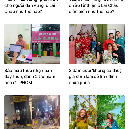
cho người dân vùng lũ Lai
ồn ào từ thiện ở Lai Châu
Châu như thế nào?
diễn biến như thế nào?
Bảo mẫu thừa nhận bắn
3 đám cưới 'không cô dâu',
dây thun, đánh 2 trẻ mầm
gia đình làm cỗ linh đình
non ở TPHCM
chúc phúc