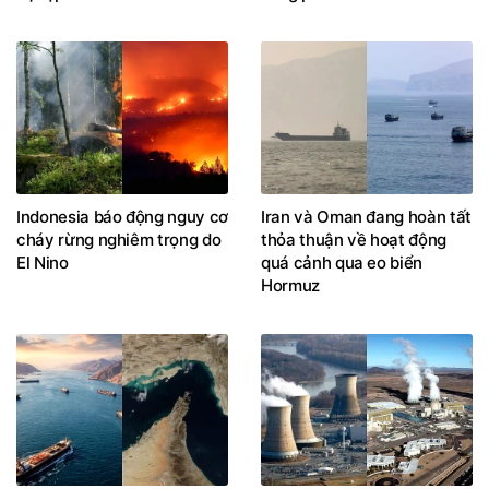
lợi nhuận tài sản Nga sau
hưởng lợi lớn nhất từ làn
vụ tập kích Kiev
sóng phát triển AI
Indonesia báo động nguy cơ
Iran và Oman đang hoàn tất
cháy rừng nghiêm trọng do
thỏa thuận về hoạt động
El Nino
quá cảnh qua eo biển
Hormuz