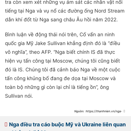
tra còn xem xét những vụ ám sát các nhân vật nổi
tiếng tại Nga và vụ nổ các đường ống Nord Stream
dẫn khí đốt từ Nga sang châu Âu hồi năm 2022.
Bình luận về động thái nói trên, Cố vấn an ninh
quốc gia Mỹ Jake Sullivan khẳng định đó là “điều
vô nghĩa”, theo AFP. “Nga biết chính IS đã thực
hiện vụ tấn công tại Moscow, chúng tôi cũng biết
đó là IS. Chúng tôi đã cảnh báo Nga về một cuộc
tấn công khủng bố đang đe dọa tại Moscow và
toàn bộ những gì còn lại chỉ là tiếng ồn”, ông
Sullivan nói.
https://thanhnien.vn/nga-
dieu-tra-quan-chuc-phuong-tay-vi-
nghi-tai-tro-khung-bo-
18524041008551735.htm
Nga điều tra cáo buộc Mỹ và Ukraine liên quan