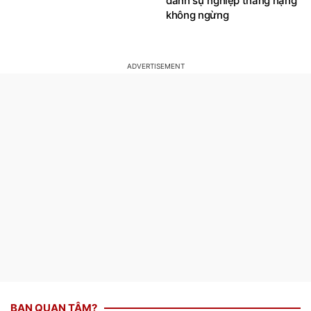
Nhi
lộc, tiền tài tăng vọt, công
danh sự nghiệp thăng hạng
không ngừng