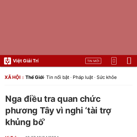
Việt Giải Trí
TIN MỚI
XÃ HỘI
Thế Giới
·
Tin nổi bật
·
Pháp luật
·
Sức khỏe
Nga điều tra quan chức
phương Tây vì nghi ‘tài trợ
khủng bố’