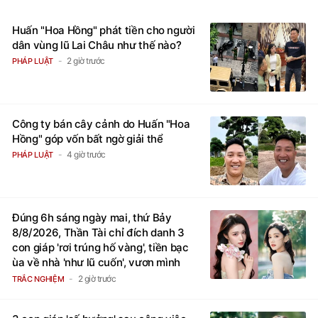
TIÊU ĐIỂM
Huấn "Hoa Hồng" phát tiền cho người
dân vùng lũ Lai Châu như thế nào?
2 giờ trước
PHÁP LUẬT
Công ty bán cây cảnh do Huấn "Hoa
Hồng" góp vốn bất ngờ giải thể
4 giờ trước
PHÁP LUẬT
Đúng 6h sáng ngày mai, thứ Bảy
8/8/2026, Thần Tài chỉ đích danh 3
con giáp 'rơi trúng hố vàng', tiền bạc
ùa về nhà 'như lũ cuốn', vươn mình
thành đại gia trong phút chốc
2 giờ trước
TRẮC NGHIỆM