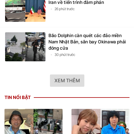
Đằng sau những tín hiệu trái chiều của
Iran về tiến trình đàm phán
26 phút trước
Bão Dolphin càn quét các đảo miền
Nam Nhật Bản, sân bay Okinawa phải
đóng cửa
30 phút trước
XEM THÊM
TIN NỔI BẬT