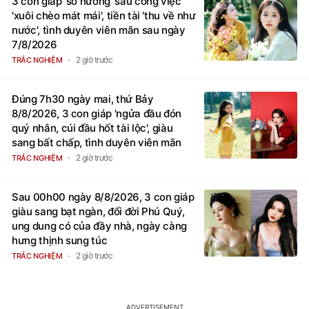
3 con giáp 'số hưởng' sau công việc
'xuôi chèo mát mái', tiền tài 'thu về như
nước', tình duyên viên mãn sau ngày
7/8/2026
2 giờ trước
TRẮC NGHIỆM
Đúng 7h30 ngày mai, thứ Bảy
8/8/2026, 3 con giáp 'ngửa đầu đón
quý nhân, cúi đầu hốt tài lộc', giàu
sang bất chấp, tình duyên viên mãn
2 giờ trước
TRẮC NGHIỆM
Sau 00h00 ngày 8/8/2026, 3 con giáp
giàu sang bạt ngàn, đổi đời Phú Quý,
ung dung có của đầy nhà, ngày càng
hưng thịnh sung túc
2 giờ trước
TRẮC NGHIỆM