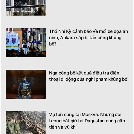
Nga cáo buộc Thụy Điển 'che giấu'
cuộc điều tra vụ nổ Nord Stream
Thổ Nhĩ Kỳ cảnh báo về mối đe dọa an
ninh, Ankara sắp bị tấn công khủng
bố?
Nga công bố kết quả điều tra điện
thoại di động của nghi phạm khủng bố
Vụ tấn công tại Moskva: Những đối
tượng bắt giữ tại Dagestan cung cấp