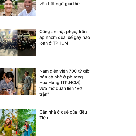
vốn bất ngờ giải thể
Công an mật phục, trấn
áp nhóm quái xế gây náo
loạn ở TPHCM
Nam diễn viên 700 tỷ giờ
bán cà phê ở phường
Hoà Hưng (TP.HCM),
vừa mở quán liền "vỡ
trận"
Căn nhà ở quê của Kiều
Tiên