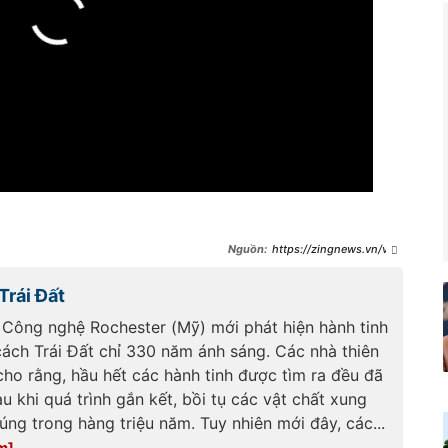
https://zingnews.vn/vid
eo-neu-hanh-tinh-moi-hinh-
thanh-ngay-canh-trai-dat-dieu-
Trái Đất
gi-se-xay-ra-post1109155.html
 Công nghệ Rochester (Mỹ) mới phát hiện hành tinh
cách Trái Đất chỉ 330 năm ánh sáng. Các nhà thiên
cho rằng, hầu hết các hành tinh được tìm ra đều đã
au khi quá trình gắn kết, bồi tụ các vật chất xung
ng trong hàng triệu năm. Tuy nhiên mới đây, các...