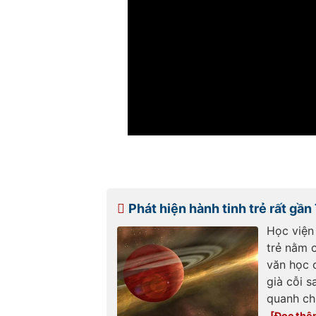
Phát hiện hành tinh trẻ rất gần 
Học viện
trẻ nằm 
văn học 
già cỗi s
quanh chú