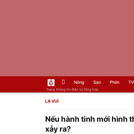
Nóng
Sao
Phim
TV
Trang thông tin điện tử tổng hợp
LẠ VUI
Nếu hành tinh mới hình t
xảy ra?