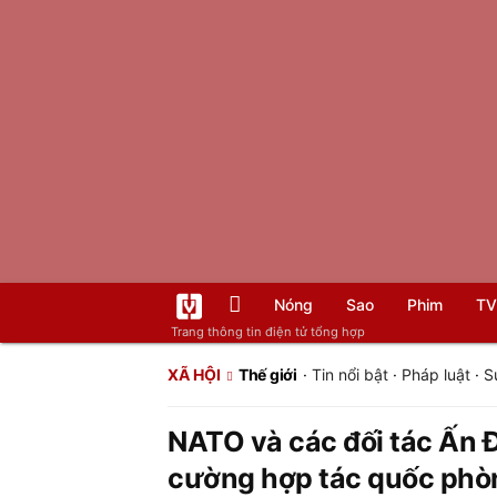
Nóng
Sao
Phim
TV
Trang thông tin điện tử tổng hợp
XÃ HỘI
Thế giới
·
Tin nổi bật
·
Pháp luật
·
S
NATO và các đối tác Ấn 
cường hợp tác quốc phò