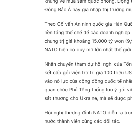
khung về mua sắm quốc phòng. Động t
Đông Bắc Á này gia nhập thị trường m
Theo Cố vấn An ninh quốc gia Hàn Quốc
nền tảng thể chế để các doanh nghiệp
chung trị giá khoảng 15.000 tỷ won (9
NATO hiện có quy mô lớn nhất thế giới
Nhân chuyến tham dự hội nghị của Tổ
kết cấp gói viện trợ trị giá 100 triệu
vào nỗ lực của cộng đồng quốc tế nhằ
quan chức Phủ Tổng thống lưu ý gói vi
sát thương cho Ukraine, mà sẽ được ph
Hội nghị thượng đỉnh NATO diễn ra tro
nước thành viên cùng các đối tác.