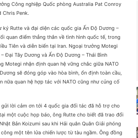
ưởng Công nghiệp Quốc phòng Australia Pat Conroy
 Chris Penk.
 ký Rutte và đại diện các quốc gia Ấn Độ Dương –
ổi quan điểm thẳng thắn về tình hình quốc tế, trong
ều Tiên và diễn biến tại Iran. Ngoại trưởng Motegi
u – Đại Tây Dương và Ấn Độ Dương – Thái Bình
Ông Motegi nhận định quan hệ vững chắc giữa NATO
 Dương sẽ đóng góp vào hòa bình, ổn định toàn cầu,
hơn nữa quan hệ hợp tác với NATO cũng như củng cố
ửi lời cảm ơn tới 4 quốc gia đối tác đã hỗ trợ cho
 tại một cuộc họp báo, ông Rutte cho biết đã trao đổi
Nhật Bản Koizumi sau khi Hải quân Quân Giải phóng
công một tên lửa chiến lược từ tàu ngầm. Ông đồng