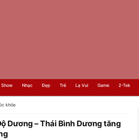
 Show
Nhạc
Đẹp
Trẻ
Lạ Vui
Game
2-Tek
ức khỏe
Độ Dương – Thái Bình Dương tăng
ng