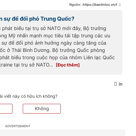
https://baotintuc.vn/the
-gioi/nato-va-cac-doi-tac-an-
do-duong-thai-binh-duong-
ân sự để đối phó Trung Quốc?
tang-cuong-hop-tac-quoc-
phong-
 phát biểu tại trụ sở NATO mới đây, Bộ trưởng
20260708124216196.htm
ng Mỹ nhấn mạnh mục tiêu tái tập trung các ưu
n sự để đối phó ảnh hưởng ngày càng tăng của
ốc ở Thái Bình Dương. Bộ trưởng Quốc phòng
phát biểu trong cuộc họp của nhóm Liên lạc Quốc
raine tại trụ sở NATO...
In
ài viết này có hữu ích không?
Không