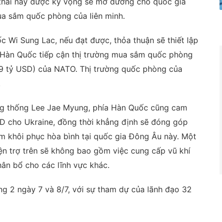
hái này được kỳ vọng sẽ mở đường cho quốc gia
ua sắm quốc phòng của liên minh.
 Wi Sung Lac, nếu đạt được, thỏa thuận sẽ thiết lập
 Hàn Quốc tiếp cận thị trường mua sắm quốc phòng
,9 tỷ USD) của NATO. Thị trường quốc phòng của
.
ng thống Lee Jae Myung, phía Hàn Quốc cũng cam
 USD cho Ukraine, đồng thời khẳng định sẽ đóng góp
m khôi phục hòa bình tại quốc gia Đông Âu này. Một
ện trợ trên sẽ không bao gồm việc cung cấp vũ khí
ân bổ cho các lĩnh vực khác.
ng 2 ngày 7 và 8/7, với sự tham dự của lãnh đạo 32