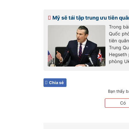
Mỹ sẽ tái tập trung ưu tiên qu
Trong bài
Quốc phò
tiên quâ
Trung Qu
Hegseth 
phòng Uk
Chia sẻ
Bạn thấy b
Có