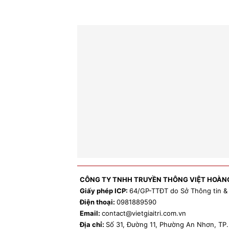
CÔNG TY TNHH TRUYỀN THÔNG VIỆT HOÀN
Giấy phép ICP:
64/GP-TTĐT do Sở Thông tin &
Điện thoại:
0981
889590
Email:
contact
@vietgiaitri.com.vn
Địa chỉ:
Số 31, Đường 11, Phường An Nhơn, T