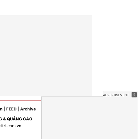
ản
|
FEED
|
Archive
G & QUẢNG CÁO
aitri.com.vn