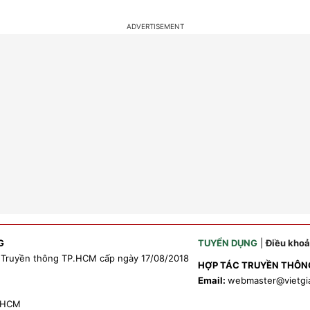
G
TUYỂN DỤNG
|
Điều kho
 Truyền thông TP.HCM cấp ngày 17/08/2018
HỢP TÁC TRUYỀN THÔN
Email:
webmaster
@vietgi
P.HCM