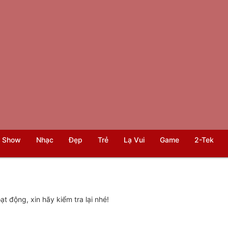
 Show
Nhạc
Đẹp
Trẻ
Lạ Vui
Game
2-Tek
t động, xin hãy kiểm tra lại nhé!