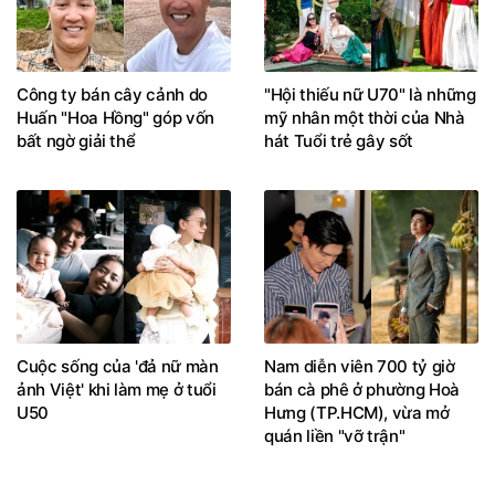
Công ty bán cây cảnh do
"Hội thiếu nữ U70" là những
Huấn "Hoa Hồng" góp vốn
mỹ nhân một thời của Nhà
bất ngờ giải thể
hát Tuổi trẻ gây sốt
Cuộc sống của 'đả nữ màn
Nam diễn viên 700 tỷ giờ
ảnh Việt' khi làm mẹ ở tuổi
bán cà phê ở phường Hoà
U50
Hưng (TP.HCM), vừa mở
quán liền "vỡ trận"