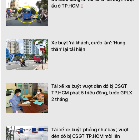
ẩu ở TP.HCM
Xe buýt 'rà khách, cướp làn': 'Hung
thần' lại tái hiện
Tài xế xe buýt vượt đèn đỏ bị CSGT
TP.HCM phạt 5 triệu đồng, tước GPLX
2 tháng
Tài xế xe buýt 'phóng như bay', vượt
đèn đỏ bị CSGT TP.HCM mời lên