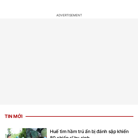
TIN MỚI
Huế tìm hầm trú ẩn bị đánh sập khiến
80 chiến sĩ hy sinh