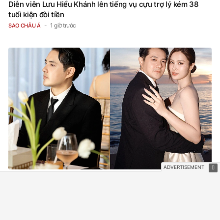
Diễn viên Lưu Hiểu Khánh lên tiếng vụ cựu trợ lý kém 38
tuổi kiện đòi tiền
1 giờ trước
SAO CHÂU Á
Thiếu gia tập đoàn nhựa nức tiếng Việt Nam: Hát ngọt như
"mía lùi", vợ đẹp tài năng hết chỗ chê
1 giờ trước
NHẠC VIỆT