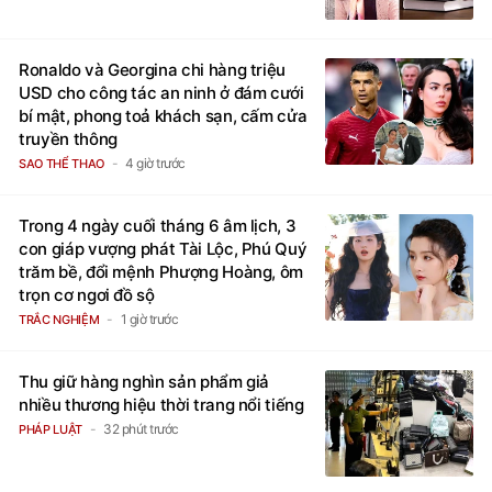
Ronaldo và Georgina chi hàng triệu
USD cho công tác an ninh ở đám cưới
bí mật, phong toả khách sạn, cấm cửa
truyền thông
4 giờ trước
SAO THỂ THAO
Trong 4 ngày cuối tháng 6 âm lịch, 3
con giáp vượng phát Tài Lộc, Phú Quý
trăm bề, đổi mệnh Phượng Hoàng, ôm
trọn cơ ngơi đồ sộ
1 giờ trước
TRẮC NGHIỆM
Thu giữ hàng nghìn sản phẩm giả
nhiều thương hiệu thời trang nổi tiếng
32 phút trước
PHÁP LUẬT