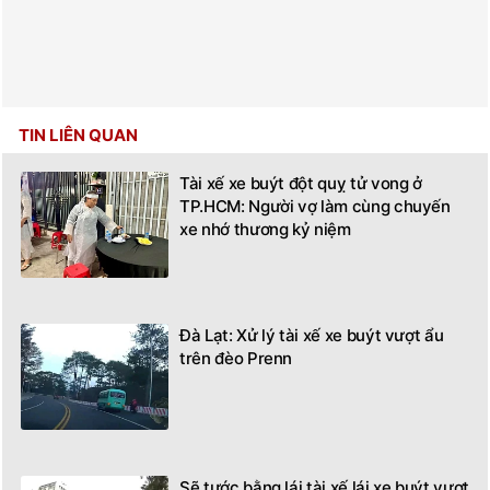
TIN LIÊN QUAN
Tài xế xe buýt đột quỵ tử vong ở
TP.HCM: Người vợ làm cùng chuyến
xe nhớ thương kỷ niệm
Đà Lạt: Xử lý tài xế xe buýt vượt ẩu
trên đèo Prenn
Sẽ tước bằng lái tài xế lái xe buýt vượt