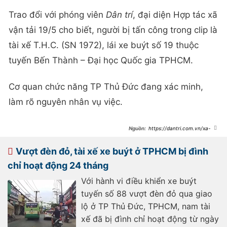
Trao đổi với phóng viên
Dân trí
, đại diện Hợp tác xã
vận tải 19/5 cho biết, người bị tấn công trong clip là
tài xế T.H.C. (SN 1972), lái xe buýt số 19 thuộc
tuyến Bến Thành – Đại học Quốc gia TPHCM.
Cơ quan chức năng TP Thủ Đức đang xác minh,
làm rõ nguyên nhân vụ việc.
https://dantri.com.vn/xa-
hoi/nam-thanh-nien-xong-len-xe-
buyt-danh-tai-xe-o-tphcm-
20250323201813612.htm
Vượt đèn đỏ, tài xế xe buýt ở TPHCM bị đình
chỉ hoạt động 24 tháng
Với hành vi điều khiển xe buýt
tuyến số 88 vượt đèn đỏ qua giao
lộ ở TP Thủ Đức, TPHCM, nam tài
xế đã bị đình chỉ hoạt động từ ngày