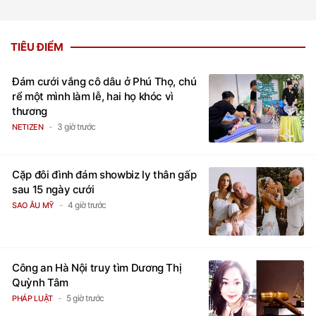
TIÊU ĐIỂM
Đám cưới vắng cô dâu ở Phú Thọ, chú
rể một mình làm lễ, hai họ khóc vì
thương
3 giờ trước
NETIZEN
Cặp đôi đình đám showbiz ly thân gấp
sau 15 ngày cưới
4 giờ trước
SAO ÂU MỸ
Công an Hà Nội truy tìm Dương Thị
Quỳnh Tâm
5 giờ trước
PHÁP LUẬT