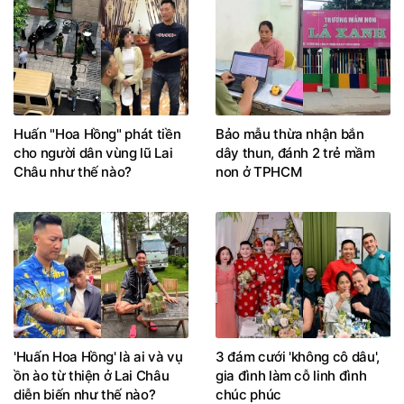
Huấn "Hoa Hồng" phát tiền
Bảo mẫu thừa nhận bắn
cho người dân vùng lũ Lai
dây thun, đánh 2 trẻ mầm
Châu như thế nào?
non ở TPHCM
'Huấn Hoa Hồng' là ai và vụ
3 đám cưới 'không cô dâu',
ồn ào từ thiện ở Lai Châu
gia đình làm cỗ linh đình
diễn biến như thế nào?
chúc phúc