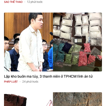
12 phút trước
SAO THỂ THAO
Lập kho buôn ma túy, 3 thanh niên ở TPHCM lĩnh án tử
24 phút trước
PHÁP LUẬT