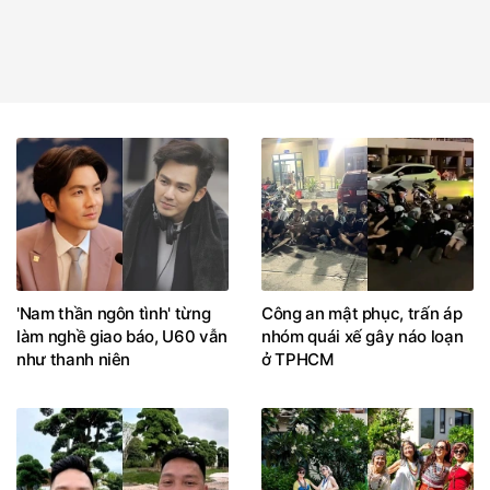
'Nam thần ngôn tình' từng
Công an mật phục, trấn áp
làm nghề giao báo, U60 vẫn
nhóm quái xế gây náo loạn
như thanh niên
ở TPHCM