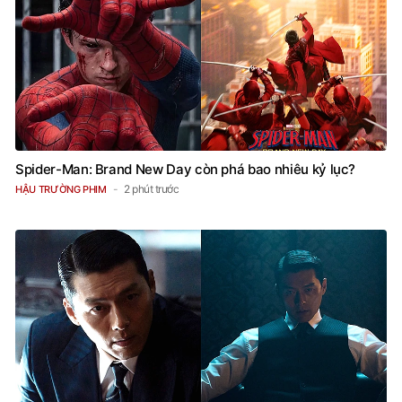
Spider-Man: Brand New Day còn phá bao nhiêu kỷ lục?
2 phút trước
HẬU TRƯỜNG PHIM