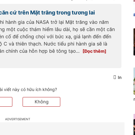
a-hoc-doi-song/nam-2022-se-
co-khach-du-lich-vu-tru-dau-
căn cứ trên Mặt trăng trong tương lai
tien-don-nam-moi-tren-quy-
dao-20200420103905355.htm
phi hành gia của NASA trở lại Mặt trăng vào năm
ng một cuộc thám hiểm lâu dài, họ sẽ cần một căn
ên cố để chống chọi với bức xạ, giá lạnh đến đến
 C và thiên thạch. Nước tiểu phi hành gia sẽ là
ần chính của hỗn hợp bê tông tạo...
In
ài viết này có hữu ích không?
Không