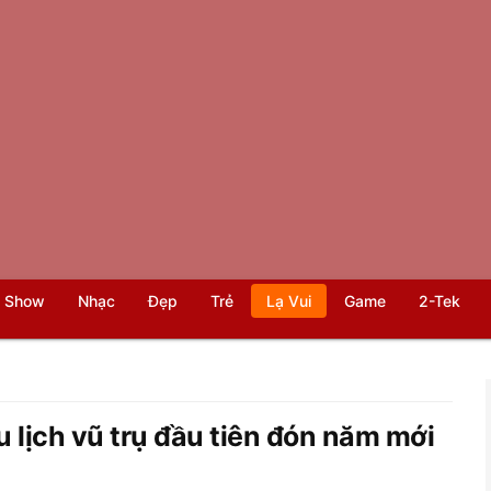
 Show
Nhạc
Đẹp
Trẻ
Lạ Vui
Game
2-Tek
lịch vũ trụ đầu tiên đón năm mới