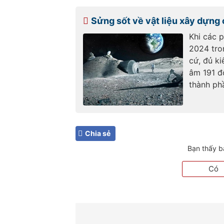
Sửng sốt về vật liệu xây dựng 
Khi các 
2024 tro
cứ, đủ ki
âm 191 độ
thành ph
Chia sẻ
Bạn thấy b
Có