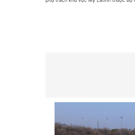
phụ trách khu vực Mỹ Latinh thuộc Bộ