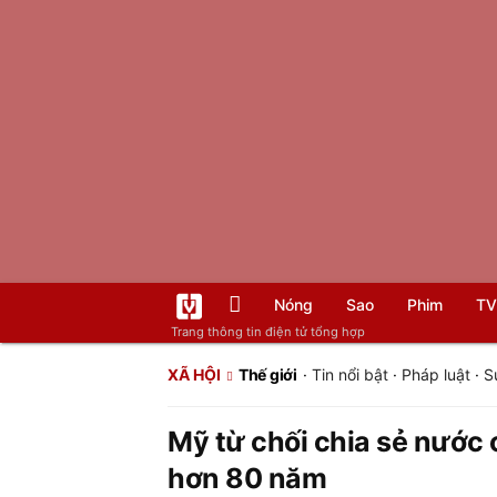
Nóng
Sao
Phim
TV
Trang thông tin điện tử tổng hợp
XÃ HỘI
Thế giới
·
Tin nổi bật
·
Pháp luật
·
S
Mỹ từ chối chia sẻ nước 
hơn 80 năm