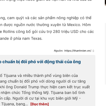
ông, cam quýt và các sản phẩm nông nghiệp có thể
hận được nguồn nước thường xuyên từ Mexico. Hôm
 Rollins công bố gói cứu trợ 280 triệu USD cho các
rande ở phía nam Texas.
https://thanhnien.vn/my
-tu-choi-chia-se-nuoc-cho-
mexico-theo-hiep-uoc-da-ky-
 chuẩn bị đối phó với động thái của ông
hon-80-nam-
18525032107114049.htm
ố Tijuana và nhiều thành phố vùng biên của
ang chuẩn bị đối phó với dòng người di cư tăng
 khi ông Donald Trump thực hiện cam kết trục xuất
ễ nhậm chức Tổng thống Mỹ. Tijuana ban bố tình
n cấp. Người di cư tại khu vực biên giới Mỹ -
Tijuana, bang...