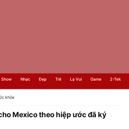
 Show
Nhạc
Đẹp
Trẻ
Lạ Vui
Game
2-Tek
ức khỏe
cho Mexico theo hiệp ước đã ký