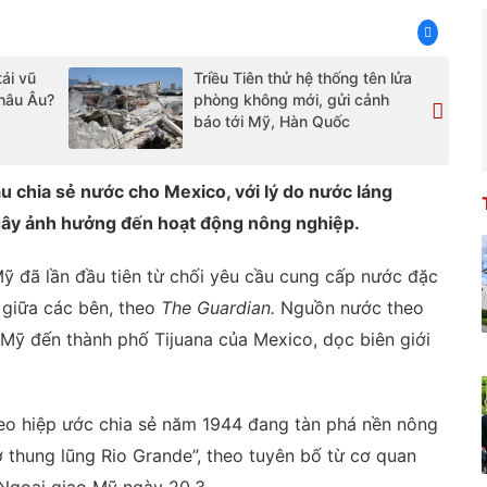
tái vũ
Triều Tiên thử hệ thống tên lửa
châu Âu?
phòng không mới, gửi cảnh
báo tới Mỹ, Hàn Quốc
u chia sẻ nước cho Mexico, với lý do nước láng
gây ảnh hưởng đến hoạt động nông nghiệp.
ỹ đã lần đầu tiên từ chối yêu cầu cung cấp nước đặc
 giữa các bên, theo
The Guardian.
Nguồn nước theo
Mỹ đến thành phố Tijuana của Mexico, dọc biên giới
theo hiệp ước chia sẻ năm 1944 đang tàn phá nền nông
ở thung lũng Rio Grande”, theo tuyên bố từ cơ quan