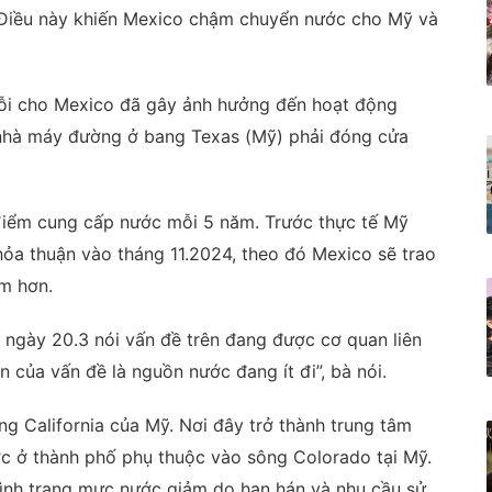
 Điều này khiến Mexico chậm chuyển nước cho Mỹ và
ỗi cho Mexico đã gây ảnh hưởng đến hoạt động
 nhà máy đường ở bang Texas (Mỹ) phải đóng cửa
 điểm cung cấp nước mỗi 5 năm. Trước thực tế Mỹ
ỏa thuận vào tháng 11.2024, theo đó Mexico sẽ trao
m hơn.
ngày 20.3 nói vấn đề trên đang được cơ quan liên
n của vấn đề là nguồn nước đang ít đi”, bà nói.
ng California của Mỹ. Nơi đây trở thành trung tâm
c ở thành phố phụ thuộc vào sông Colorado tại Mỹ.
tình trạng mực nước giảm do hạn hán và nhu cầu sử