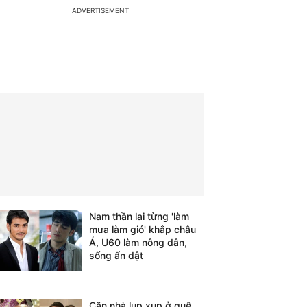
Nam thần lai từng 'làm
mưa làm gió' khắp châu
Á, U60 làm nông dân,
sống ẩn dật
Căn nhà lụp xụp ở quê