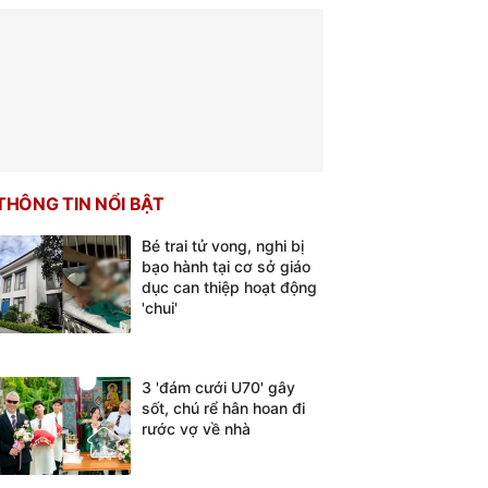
THÔNG TIN NỔI BẬT
Bé trai tử vong, nghi bị
bạo hành tại cơ sở giáo
dục can thiệp hoạt động
'chui'
3 'đám cưới U70' gây
sốt, chú rể hân hoan đi
rước vợ về nhà