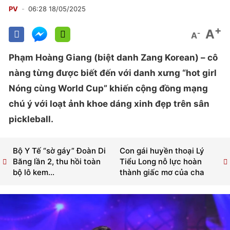
PV
06:28 18/05/2025
+
A
-
A
Phạm Hoàng Giang (biệt danh Zang Korean) – cô
nàng từng được biết đến với danh xưng “hot girl
Nóng cùng World Cup” khiến cộng đồng mạng
chú ý với loạt ảnh khoe dáng xinh đẹp trên sân
pickleball.
Bộ Y Tế “sờ gáy” Đoàn Di
Con gái huyền thoại Lý
Băng lần 2, thu hồi toàn
Tiểu Long nỗ lực hoàn
bộ lô kem...
thành giấc mơ của cha