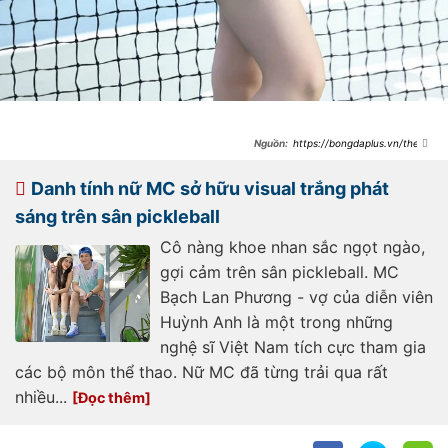
https://bongdaplus.vn/the-
thao/my-nhan-nong-cung-world-
cup-khoe-visual-than-tien-ty-ty-
tren-san-pickleball-4687112505.html
Danh tính nữ MC sở hữu visual trắng phát
sáng trên sân pickleball
Cô nàng khoe nhan sắc ngọt ngào,
gợi cảm trên sân pickleball. MC
Bạch Lan Phương - vợ của diễn viên
Huỳnh Anh là một trong những
nghệ sĩ Việt Nam tích cực tham gia
các bộ môn thể thao. Nữ MC đã từng trải qua rất
nhiều...