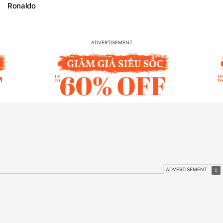
Ronaldo
TIÊU ĐIỂM
Hồng Thanh thuê nhà trọ, ngủ trong