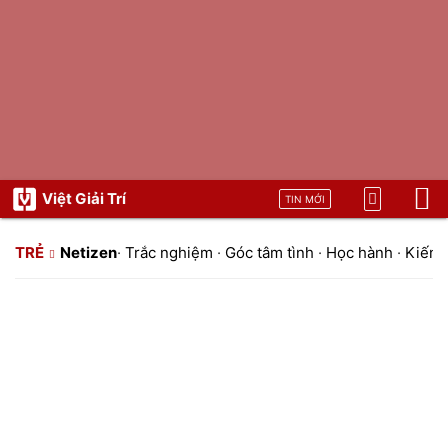
Việt Giải Trí
TIN MỚI
TRẺ
Netizen
·
Trắc nghiệm
·
Góc tâm tình
·
Học hành
·
Kiến t