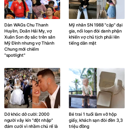
Dàn WAGs Chu Thanh
Mỹ nhân SN 1988 "cặp" đại
Huyền, Doãn Hải My, vợ
gia, nổi loạn đòi danh phận
Xuân Son đọ sắc trên sân
khiến vợ chủ tịch phải lên
Mỹ Đình nhưng vợ Thành
tiếng dằn mặt
Chung mới chiếm
"spotlight"
Dở khóc dở cười: 2000
Bé trai 1 tuổi làm vỡ hộp
người vây kín "đột nhập"
giấy, khách sạn đòi đền 3,3
đám cưới vì nhầm chú rể là
triệu đồng