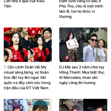
Căn nhà ở quê của Kiều
Đám cưới vắng cô dâu ở
Tiên
Phú Thọ, chú rể một mình
làm lễ, hai họ khóc vì
thương
Cận cảnh Doãn Hải My
DJ Mie sau 3 năm chia tay
visual sáng bừng, vợ Xuân
Hồng Thanh: Mua biệt thự,
Son đặt tay lên ngực hát
đi Mercedes, nhan sắc
quốc ca đầy cảm xúc trong
ngày càng lên hương
trận đấu của ĐT Việt Nam