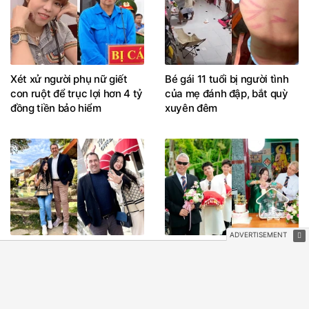
Xét xử người phụ nữ giết
Bé gái 11 tuổi bị người tình
con ruột để trục lợi hơn 4 tỷ
của mẹ đánh đập, bắt quỳ
đồng tiền bảo hiểm
xuyên đêm
Yêu chàng trai Thổ Nhĩ Kỳ
3 'đám cưới U70' gây sốt,
hơn 19 tuổi, cô gái Việt vượt
chú rể hân hoan đi rước vợ
8.000km làm đám cưới
về nhà