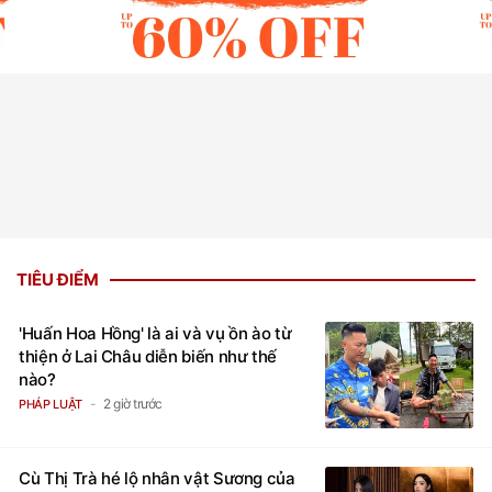
TIÊU ĐIỂM
'Huấn Hoa Hồng' là ai và vụ ồn ào từ
thiện ở Lai Châu diễn biến như thế
nào?
2 giờ trước
PHÁP LUẬT
Cù Thị Trà hé lộ nhân vật Sương của