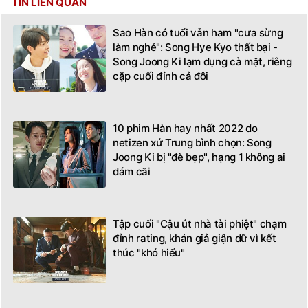
TIN LIÊN QUAN
Sao Hàn có tuổi vẫn ham "cưa sừng
làm nghé": Song Hye Kyo thất bại -
Song Joong Ki lạm dụng cà mặt, riêng
cặp cuối đỉnh cả đôi
10 phim Hàn hay nhất 2022 do
netizen xứ Trung bình chọn: Song
Joong Ki bị "đè bẹp", hạng 1 không ai
dám cãi
Tập cuối "Cậu út nhà tài phiệt" chạm
đỉnh rating, khán giả giận dữ vì kết
thúc "khó hiểu"