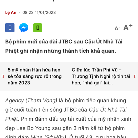
Lệ An
08:23 11/01/2023
+
A
-
A
Bộ phim mới của đài JTBC sau Cậu Út Nhà Tài
Phiệt ghi nhận những thành tích khả quan.
5 mỹ nhân Hàn hứa hẹn
Giữa lúc Trần Phi Vũ –
sẽ tỏa sáng rực rỡ trong
Trương Tịnh Nghi rộ tin tái
năm 2023
hợp, “nhà gái” lại...
Agency (Tham Vọng)
là bộ phim tiếp quản khung
giờ cuối tuần trên sóng JTBC của
Cậu Út Nhà Tài
Phiệt.
Phim đánh dấu sự tái xuất của mỹ nhân xinh
đẹp Lee Bo Young sau gần 3 năm kể từ bộ phim
đình đám
Mine (Sở Hữu)
. Ở tuổi 43, cựu hoa hậu