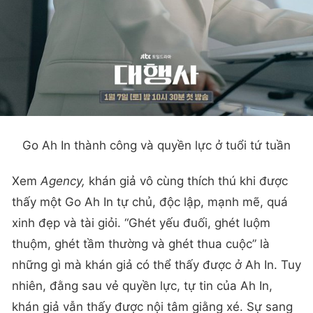
Go Ah In thành công và quyền lực ở tuổi tứ tuần
Xem
Agency,
khán giả vô cùng thích thú khi được
thấy một Go Ah In tự chủ, độc lập, mạnh mẽ, quá
xinh đẹp và tài giỏi. “Ghét yếu đuối, ghét luộm
thuộm, ghét tầm thường và ghét thua cuộc” là
những gì mà khán giả có thể thấy được ở Ah In. Tuy
nhiên, đằng sau vẻ quyền lực, tự tin của Ah In,
khán giả vẫn thấy được nội tâm giằng xé. Sự sang