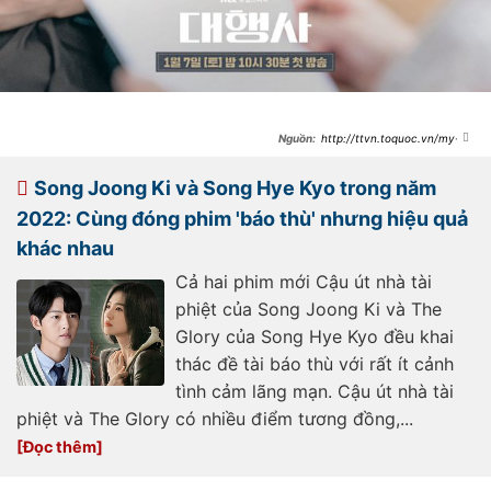
http://ttvn.toquoc.vn/my-
nhan-han-43-tuoi-van-dep-xuat-
sac-phim-moi-vua-len-song-da-
sap-theo-kip-cau-ut-nha-tai-phiet-
Song Joong Ki và Song Hye Kyo trong năm
20230110213944992.htm
2022: Cùng đóng phim 'báo thù' nhưng hiệu quả
khác nhau
Cả hai phim mới Cậu út nhà tài
phiệt của Song Joong Ki và The
Glory của Song Hye Kyo đều khai
thác đề tài báo thù với rất ít cảnh
tình cảm lãng mạn. Cậu út nhà tài
phiệt và The Glory có nhiều điểm tương đồng,...