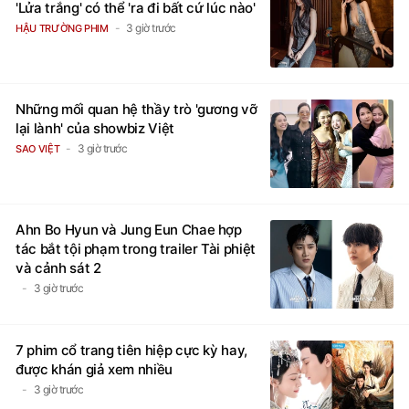
'Lửa trắng' có thể 'ra đi bất cứ lúc nào'
3 giờ trước
HẬU TRƯỜNG PHIM
Những mối quan hệ thầy trò 'gương vỡ
lại lành' của showbiz Việt
3 giờ trước
SAO VIỆT
Ahn Bo Hyun và Jung Eun Chae hợp
tác bắt tội phạm trong trailer Tài phiệt
và cảnh sát 2
3 giờ trước
7 phim cổ trang tiên hiệp cực kỳ hay,
được khán giả xem nhiều
3 giờ trước