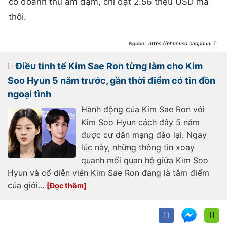
có doanh thu ảm đạm, chỉ đạt 2.56 triệu USD mà
thôi.
https://phunuso.baophunuth
udo.vn/my-nhan-bi-don-ngoai-tinh-
voi-kim-soo-hyun-hien-tai-su-
nghiep-lao-doc-vi-scandal-mat-hut-
Điều tinh tế Kim Sae Ron từng làm cho Kim
suot-3-nam-qua-
193250313113058443.htm
Soo Hyun 5 năm trước, gần thời điểm có tin đồn
ngoại tình
Hành động của Kim Sae Ron với
Kim Soo Hyun cách đây 5 năm
được cư dân mạng đào lại. Ngay
lúc này, những thông tin xoay
quanh mối quan hệ giữa Kim Soo
Hyun và cố diễn viên Kim Sae Ron đang là tâm điểm
của giới...