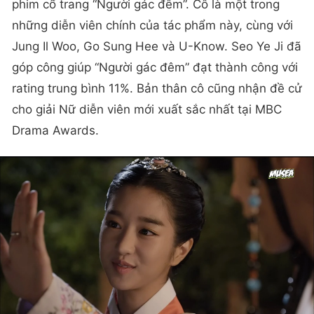
phim cổ trang “Người gác đêm”. Cô là một trong
những diễn viên chính của tác phẩm này, cùng với
Jung Il Woo, Go Sung Hee và U-Know. Seo Ye Ji đã
góp công giúp “Người gác đêm” đạt thành công với
rating trung bình 11%. Bản thân cô cũng nhận đề cử
cho giải Nữ diễn viên mới xuất sắc nhất tại MBC
Drama Awards.