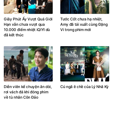
Giây Phút Ấy Vượt Quá Giới
Tước Cốt chưa hạ nhiệt,
Hạn vẫn chưa vượt qua
Amy đã tái xuất cùng Đặng
10.000 điểm nhiệt iQIYI dù
Vi trong phim mới
đã kết thúc
Diễn viên kể chuyện ăn dòi,
Cú ngã ê chề của Lý Nhã Kỳ
rơi vách đá khi đóng phim
về tù nhân Côn Đảo