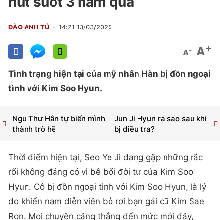
hút suốt 3 năm qua
ĐÀO ANH TÚ
14:21 13/03/2025
+
A
-
A
Tình trạng hiện tại của mỹ nhân Hàn bị đồn ngoại
tình với Kim Soo Hyun.
Ngu Thư Hân tự biến mình
Jun Ji Hyun ra sao sau khi
thành trò hề
bị điều tra?
Thời điểm hiện tại, Seo Ye Ji đang gặp những rắc
rối không đáng có vì bê bối đời tư của Kim Soo
Hyun. Cô bị đồn ngoại tình với Kim Soo Hyun, là lý
do khiến nam diễn viên bỏ rơi bạn gái cũ Kim Sae
Ron. Mọi chuyện căng thẳng đến mức mới đây,