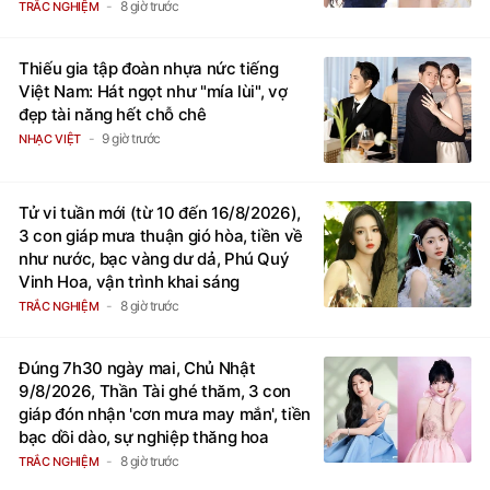
8 giờ trước
TRẮC NGHIỆM
Thiếu gia tập đoàn nhựa nức tiếng
Việt Nam: Hát ngọt như "mía lùi", vợ
đẹp tài năng hết chỗ chê
9 giờ trước
NHẠC VIỆT
Tử vi tuần mới (từ 10 đến 16/8/2026),
3 con giáp mưa thuận gió hòa, tiền về
như nước, bạc vàng dư dả, Phú Quý
Vinh Hoa, vận trình khai sáng
8 giờ trước
TRẮC NGHIỆM
Đúng 7h30 ngày mai, Chủ Nhật
9/8/2026, Thần Tài ghé thăm, 3 con
giáp đón nhận 'cơn mưa may mắn', tiền
bạc dồi dào, sự nghiệp thăng hoa
8 giờ trước
TRẮC NGHIỆM