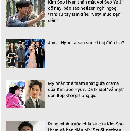
Kim Soo Hyun thân mật với Seo Ye Ji
cỡ này, bảo sao netizen nghi ngoại
tình: Tự tay làm điều "vượt mức bạn
diễn"
Jun Ji Hyun ra sao sau khi bị điều tra?
Mỹ nhân thê thảm nhất giữa drama
của Kim Soo Hyun: Đã bị idol "vả mặt"
còn flop không tiếng gió
Rùng mình trước chia sẻ của Kim Soo
Hyun về bạn diễn nữ 15 tuổi, netizen