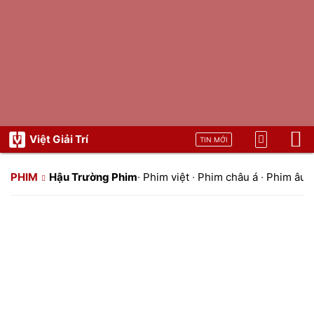
Việt Giải Trí
TIN MỚI
PHIM
Hậu Trường Phim
·
Phim việt
·
Phim châu á
·
Phim âu 