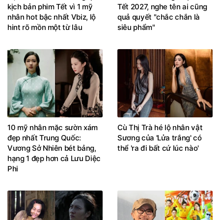
kịch bản phim Tết vì 1 mỹ
Tết 2027, nghe tên ai cũng
nhân hot bậc nhất Vbiz, lộ
quả quyết "chắc chắn là
hint rõ mồn một từ lâu
siêu phẩm"
10 mỹ nhân mặc sườn xám
Cù Thị Trà hé lộ nhân vật
đẹp nhất Trung Quốc:
Sương của 'Lửa trắng' có
Vương Sở Nhiên bét bảng,
thể 'ra đi bất cứ lúc nào'
hạng 1 đẹp hơn cả Lưu Diệc
Phi