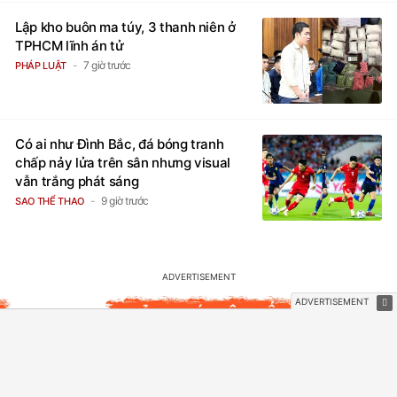
Lập kho buôn ma túy, 3 thanh niên ở
TPHCM lĩnh án tử
7 giờ trước
PHÁP LUẬT
Có ai như Đình Bắc, đá bóng tranh
chấp nảy lửa trên sân nhưng visual
vẫn trắng phát sáng
9 giờ trước
SAO THỂ THAO