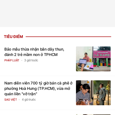
TIÊU ĐIỂM
Bảo mẫu thừa nhận bắn dây thun,
đánh 2 trẻ mầm non ở TPHCM
3 giờ trước
PHÁP LUẬT
Nam diễn viên 700 tỷ giờ bán cà phê ở
phường Hoà Hưng (TP.HCM), vừa mở
quán liền "vỡ trận"
4 giờ trước
SAO VIỆT