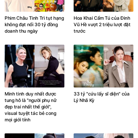
Phim Châu Tinh Trì tụt hạng
Hoa Khai Cẩm Tú của Đinh
không đạt nổi 30 tỷ đồng
Vũ Hề vượt 2 triệu lượt đặt
doanh thu ngày
trước
Minh tinh duy nhất được
33 tỷ "cứu lấy sĩ diện" của
tung hô là "người phụ nữ
Lý Nhã Kỳ
đẹp trai nhất thế giới",
visual tuyệt tác bẻ cong
mọi giới tính