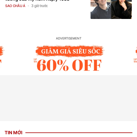
3 giờ trước
SAO CHÂU Á
TIN MỚI