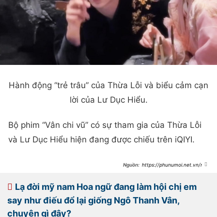
Hành động “trẻ trâu” của Thừa Lỗi và biểu cảm cạn
lời của Lư Dục Hiểu.
Bộ phim “Vân chi vũ” có sự tham gia của Thừa Lỗi
và Lư Dục Hiểu hiện đang được chiếu trên iQIYI.
https://phunumoi.net.vn/my
-nam-ngau-nhat-van-chi-vu-lai-co-
hanh-dong-tre-trau-khien-vo-yeu-
can-loi-d278540.html
Lạ đời mỹ nam Hoa ngữ đang làm hội chị em
say như điếu đổ lại giống Ngô Thanh Vân,
chuyện gì đây?