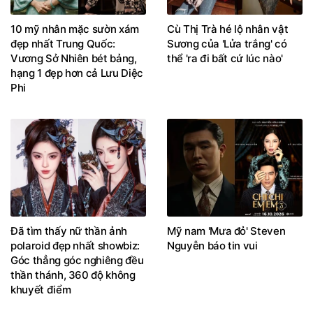
10 mỹ nhân mặc sườn xám
Cù Thị Trà hé lộ nhân vật
đẹp nhất Trung Quốc:
Sương của 'Lửa trắng' có
Vương Sở Nhiên bét bảng,
thể 'ra đi bất cứ lúc nào'
hạng 1 đẹp hơn cả Lưu Diệc
Phi
Đã tìm thấy nữ thần ảnh
Mỹ nam 'Mưa đỏ' Steven
polaroid đẹp nhất showbiz:
Nguyễn báo tin vui
Góc thẳng góc nghiêng đều
thần thánh, 360 độ không
khuyết điểm