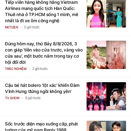
Tiếp viên hàng không hãng Vietnam
Airlines mang quốc tịch Hàn Quốc:
Thuê nhà ở TP.HCM sống 1 mình, mê
nhất là đi xe ôm công nghệ
3 giờ trước
NETIZEN
Đúng hôm nay, thứ Bảy 8/8/2026, 3
con giáp 'tiền vào cửa trước, vàng vào
cửa sau', một bước nắm trong tay cơ
hội đổi đời
2 giờ trước
TRẮC NGHIỆM
Cậu bé hát bolero 'lột xác' khiến Đàm
Vĩnh Hưng 'đứng ngồi không yên'
6 giờ trước
TV SHOW
Sốc trước diện mạo xuống cấp, phát
tướng của mỹ nam Reply 1988