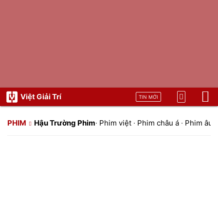
Việt Giải Trí
TIN MỚI
PHIM
Hậu Trường Phim
·
Phim việt
·
Phim châu á
·
Phim âu 