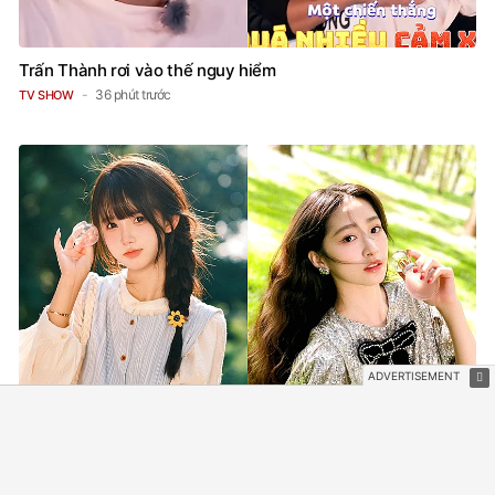
Trấn Thành rơi vào thế nguy hiểm
36 phút trước
TV SHOW
Tử vi Chủ Nhật 9/8/2026 của 12 con giáp: Dần - Tuất bội
thu tiền bạc, đón phúc khí về đầy tay, Tý - Mão công việc
khó khăn, tiền bạc đội nón ra đi