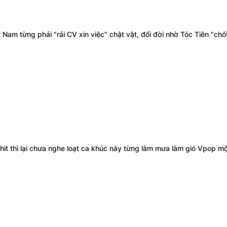
 Nam từng phải "rải CV xin việc" chật vật, đổi đời nhờ Tóc Tiên "chố
hit thì lại chưa nghe loạt ca khúc này từng làm mưa làm gió Vpop một