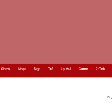
 Show
Nhạc
Đẹp
Trẻ
Lạ Vui
Game
2-Tek
(*)
C