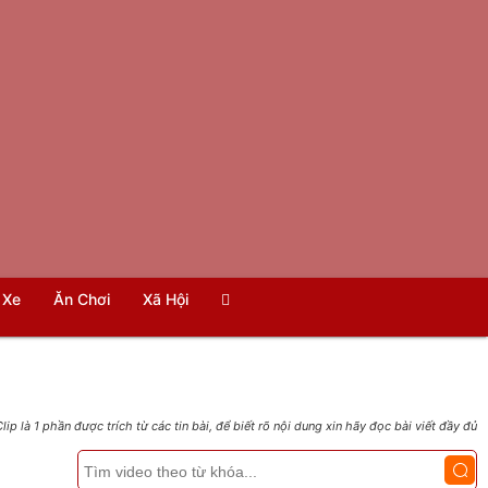
Xe
Ăn Chơi
Xã Hội
lip là 1 phần được trích từ các tin bài, để biết rõ nội dung xin hãy đọc bài viết đầy đủ