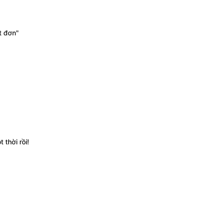
t đơn"
 thời rồi!