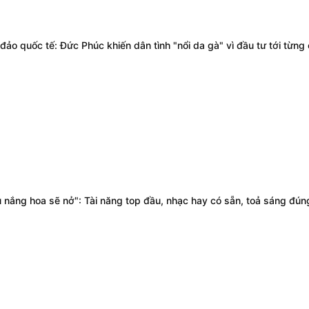
ảo quốc tế: Đức Phúc khiến dân tình "nổi da gà" vì đầu tư tới từng c
 nắng hoa sẽ nở": Tài năng top đầu, nhạc hay có sẵn, toả sáng đún