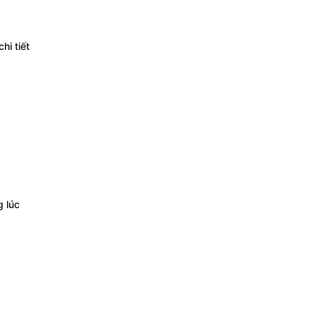
hi tiết
g lúc