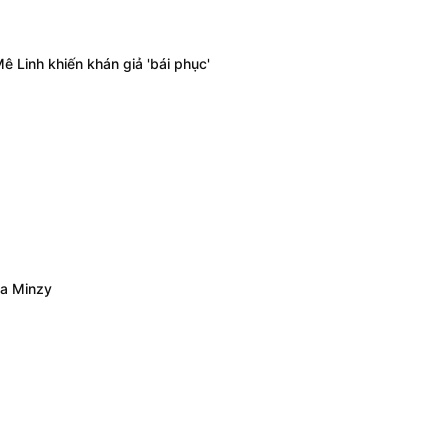
ê Linh khiến khán giả 'bái phục'
òa Minzy