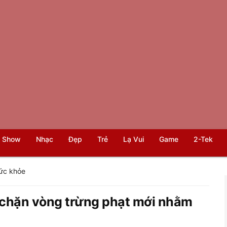
 Show
Nhạc
Đẹp
Trẻ
Lạ Vui
Game
2-Tek
ức khỏe
 chặn vòng trừng phạt mới nhằm