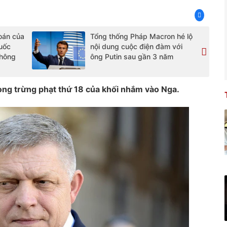
oán của
Tổng thống Pháp Macron hé lộ
uốc
nội dung cuộc điện đàm với
không
ông Putin sau gần 3 năm
òng trừng phạt thứ 18 của khối nhắm vào Nga.