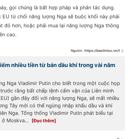
này, gọi chúng là bất hợp pháp và phản tác dụng.
 EU từ chối năng lượng Nga sẽ buộc khối này phải
t đỏ hơn, hoặc phải mua lại năng lượng Nga thông
ên cao.
https://baotintuc.vn/the
-gioi/mot-quoc-gia-eu-bat-ngo-
chan-vong-trung-phat-moi-
ếm nhiều tiền từ bán dầu khí trong vài năm
nham-vao-nga-
20250705180320112.htm
ng Nga Vladimir Putin cho biết trong một cuộc họp
 trước rằng bất chấp lệnh cấm vận của Liên minh
(EU) gần đây đối với năng lượng Nga, sẽ mất nhiều
ng Tây mới có thể ngừng nhập khẩu dầu và khí
iên Nga. Tổng thống Vladimir Putin phát biểu tại
 ở Moskva...