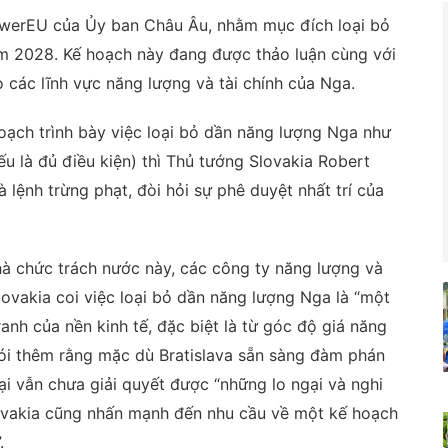
owerEU của Ủy ban Châu Âu, nhằm mục đích loại bỏ
 2028. Kế hoạch này đang được thảo luận cùng với
 các lĩnh vực năng lượng và tài chính của Nga.
hoạch trình bày việc loại bỏ dần năng lượng Nga như
ếu là đủ điều kiện) thì Thủ tướng Slovakia Robert
 lệnh trừng phạt, đòi hỏi sự phê duyệt nhất trí của
hà chức trách nước này, các công ty năng lượng và
ovakia coi việc loại bỏ dần năng lượng Nga là “một
anh của nền kinh tế, đặc biệt là từ góc độ giá năng
nói thêm rằng mặc dù Bratislava sẵn sàng đàm phán
i vẫn chưa giải quyết được “những lo ngại và nghi
lovakia cũng nhấn mạnh đến nhu cầu về một kế hoạch
.