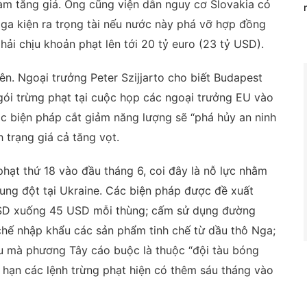
àm tăng giá. Ông cũng viện dẫn nguy cơ Slovakia có
ga kiện ra trọng tài nếu nước này phá vỡ hợp đồng
phải chịu khoản phạt lên tới 20 tỷ euro (23 tỷ USD).
ên. Ngoại trưởng Peter Szijjarto cho biết Budapest
gói trừng phạt tại cuộc họp các ngoại trưởng EU vào
ác biện pháp cắt giảm năng lượng sẽ “phá hủy an ninh
 trạng giá cả tăng vọt.
hạt thứ 18 vào đầu tháng 6, coi đây là nỗ lực nhằm
ng đột tại Ukraine. Các biện pháp được đề xuất
USD xuống 45 USD mỗi thùng; cấm sử dụng đường
chế nhập khẩu các sản phẩm tinh chế từ dầu thô Nga;
tàu mà phương Tây cáo buộc là thuộc “đội tàu bóng
 hạn các lệnh trừng phạt hiện có thêm sáu tháng vào