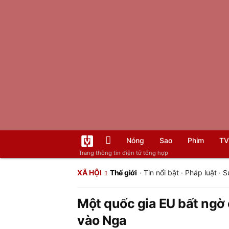
Nóng
Sao
Phim
TV
Trang thông tin điện tử tổng hợp
XÃ HỘI
Thế giới
·
Tin nổi bật
·
Pháp luật
·
S
Một quốc gia EU bất ngờ
vào Nga