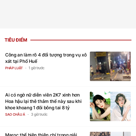
TIÊU ĐIỂM
Công an làm rõ 4 đối tượng trong vụ xô
xát tại Phố Huế
1 giờ trước
PHÁP LUẬT
Ai có ngờ nữ diễn viên 2K7 xinh hơn
Hoa hậu lại thê thảm thế này sau khi
khoe khoang 1 đôi bông tai 8 tỷ
3 giờ trước
SAO CHÂU Á
Maroc thể hiện thiện chí trong giải