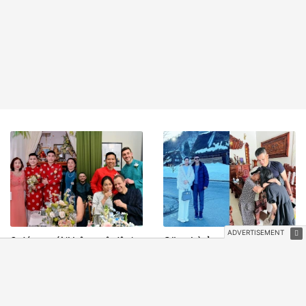
3 đám cưới 'không cô dâu',
Căn nhà ở quê của Công
gia đình làm cỗ linh đình
Vinh
chúc phúc