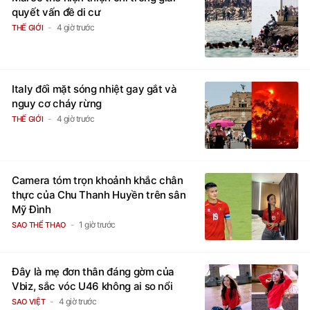
quyết vấn đề di cư
4 giờ trước
THẾ GIỚI
Italy đối mặt sóng nhiệt gay gắt và
nguy cơ cháy rừng
4 giờ trước
THẾ GIỚI
Camera tóm trọn khoảnh khắc chân
thực của Chu Thanh Huyền trên sân
Mỹ Đình
1 giờ trước
SAO THỂ THAO
Đây là mẹ đơn thân đáng gờm của
Vbiz, sắc vóc U46 không ai so nổi
4 giờ trước
SAO VIỆT