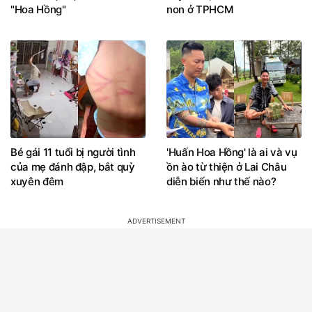
"Hoa Hồng"
non ở TPHCM
Bé gái 11 tuổi bị người tình
'Huấn Hoa Hồng' là ai và vụ
của mẹ đánh đập, bắt quỳ
ồn ào từ thiện ở Lai Châu
xuyên đêm
diễn biến như thế nào?