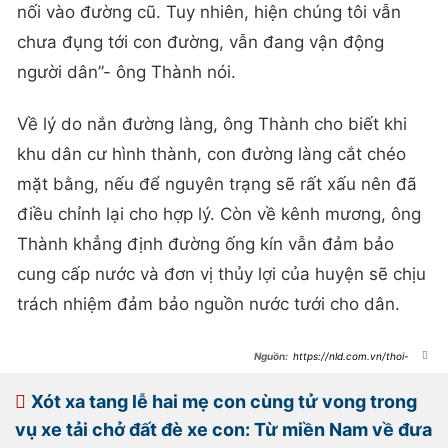
nối vào đường cũ. Tuy nhiên, hiện chúng tôi vẫn
chưa đụng tới con đường, vẫn đang vận động
người dân”- ông Thành nói.
Về lý do nắn đường làng, ông Thành cho biết khi
khu dân cư hình thành, con đường làng cắt chéo
mặt bằng, nếu để nguyên trạng sẽ rất xấu nên đã
điều chỉnh lại cho hợp lý. Còn về kênh mương, ông
Thành khẳng định đường ống kín vẫn đảm bảo
cung cấp nước và đơn vị thủy lợi của huyện sẽ chịu
trách nhiệm đảm bảo nguồn nước tưới cho dân.
https://nld.com.vn/thoi-
su/mot-huyen-o-thanh-hoa-nan-
cong-duong-lang-khi-lam-khu-dan-
cu-20220807113930159.htm
Xót xa tang lễ hai mẹ con cùng tử vong trong
vụ xe tải chở đất đè xe con: Từ miền Nam về đưa