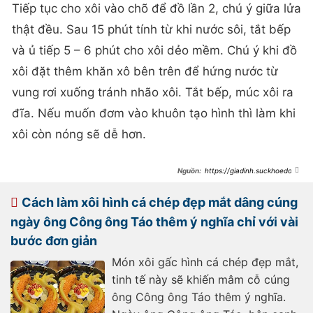
Tiếp tục cho xôi vào chõ để đồ lần 2, chú ý giữa lửa
thật đều. Sau 15 phút tính từ khi nước sôi, tắt bếp
và ủ tiếp 5 – 6 phút cho xôi dẻo mềm. Chú ý khi đồ
xôi đặt thêm khăn xô bên trên để hứng nước từ
vung rơi xuống tránh nhão xôi. Tắt bếp, múc xôi ra
đĩa. Nếu muốn đơm vào khuôn tạo hình thì làm khi
xôi còn nóng sẽ dễ hơn.
https://giadinh.suckhoedoiso
ng.vn/mon-an-quoc-dan-co-trong-
moi-ky-thi-giup-si-tu-them-phan-
may-man-172250610105150219.htm
Cách làm xôi hình cá chép đẹp mắt dâng cúng
ngày ông Công ông Táo thêm ý nghĩa chỉ với vài
bước đơn giản
Món xôi gấc hình cá chép đẹp mắt,
tinh tế này sẽ khiến mâm cỗ cúng
ông Công ông Táo thêm ý nghĩa.