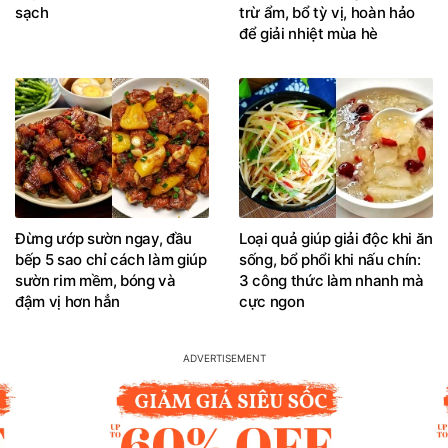
sạch
trừ ẩm, bổ tỳ vị, hoàn hảo
để giải nhiệt mùa hè
Đừng ướp sườn ngay, đầu
Loại quả giúp giải độc khi ăn
bếp 5 sao chỉ cách làm giúp
sống, bổ phổi khi nấu chín:
sườn rim mềm, bóng và
3 công thức làm nhanh mà
đậm vị hơn hẳn
cực ngon