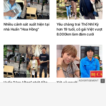
Nhiều cảnh sát xuất hiện tại
Yêu chàng trai Thổ Nhĩ Kỳ
nhà Huấn "Hoa Hồng"
hơn 19 tuổi, cô gái Việt vượt
8.000km làm đám cưới
Huấn "Hoa Hồng" phát tiền
Xét xử người phụ nữ giết
cho người dân vùng lũ Lai
con ruột để trục lợi hơn 4 tỷ
Châu như thế nào?
đồng tiền bảo hiểm