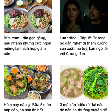
Bữa cơm 1 đĩa gọn gàng,
Lửa trắng - Tập 15: Trường
nấu nhanh nhưng cực ngon
nổ dẫn "ghẹ" đi thăm xưởng
miệng lại thích hợp giảm
sản xuất ma tuý, Lan ngỏ lời
cân
với Cương đen
Hôm nay nấu gì: Bữa 5 món
3 món ăn "siêu rẻ" lại nấu
hấp dẫn, cả nhà ăn hết
dễ nên ăn thường xuyên để