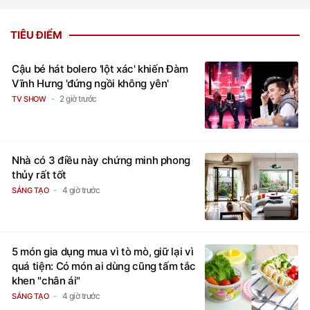
TIÊU ĐIỂM
Cậu bé hát bolero 'lột xác' khiến Đàm
Vĩnh Hưng 'đứng ngồi không yên'
2 giờ trước
TV SHOW
Nhà có 3 điều này chứng minh phong
thủy rất tốt
4 giờ trước
SÁNG TẠO
5 món gia dụng mua vì tò mò, giữ lại vì
quá tiện: Có món ai dùng cũng tấm tắc
khen "chân ái"
4 giờ trước
SÁNG TẠO