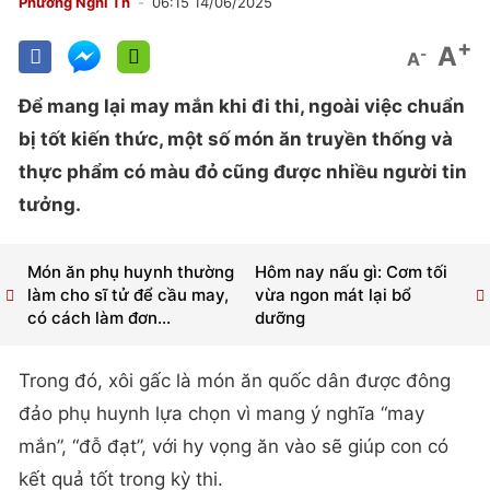
Phương Nghi Th
06:15 14/06/2025
+
A
-
A
Để mang lại may mắn khi đi thi, ngoài việc chuẩn
bị tốt kiến thức, một số món ăn truyền thống và
thực phẩm có màu đỏ cũng được nhiều người tin
tưởng.
Món ăn phụ huynh thường
Hôm nay nấu gì: Cơm tối
làm cho sĩ tử để cầu may,
vừa ngon mát lại bổ
có cách làm đơn...
dưỡng
Trong đó, xôi gấc là món ăn quốc dân được đông
đảo phụ huynh lựa chọn vì mang ý nghĩa “may
mắn”, “đỗ đạt”, với hy vọng ăn vào sẽ giúp con có
kết quả tốt trong kỳ thi.