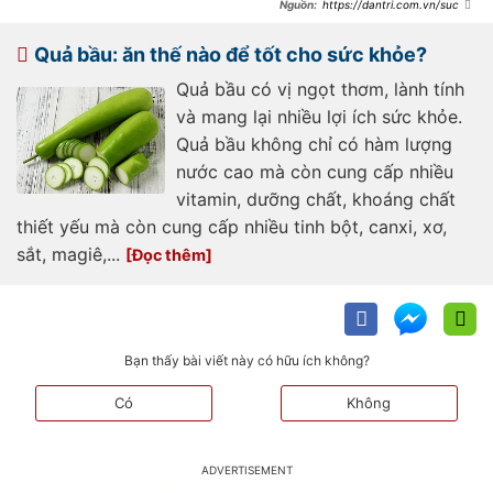
https://dantri.com.vn/suc-
khoe/moi-ngay-an-mot-qua-chuoi-
co-sao-khong-ai-khong-nen-an-
20250314212724004.htm
Quả bầu: ăn thế nào để tốt cho sức khỏe?
Quả bầu có vị ngọt thơm, lành tính
và mang lại nhiều lợi ích sức khỏe.
Quả bầu không chỉ có hàm lượng
nước cao mà còn cung cấp nhiều
vitamin, dưỡng chất, khoáng chất
thiết yếu mà còn cung cấp nhiều tinh bột, canxi, xơ,
sắt, magiê,...
Bạn thấy bài viết này có hữu ích không?
Có
Không