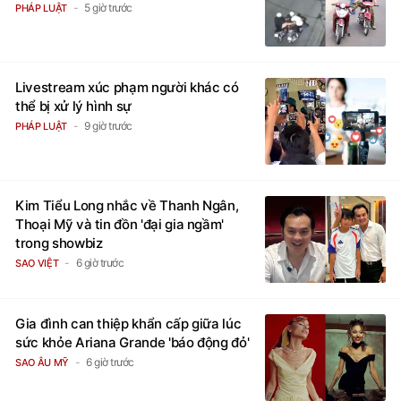
5 giờ trước
PHÁP LUẬT
Livestream xúc phạm người khác có
thể bị xử lý hình sự
9 giờ trước
PHÁP LUẬT
Kim Tiểu Long nhắc về Thanh Ngân,
Thoại Mỹ và tin đồn 'đại gia ngầm'
trong showbiz
6 giờ trước
SAO VIỆT
Gia đình can thiệp khẩn cấp giữa lúc
sức khỏe Ariana Grande 'báo động đỏ'
6 giờ trước
SAO ÂU MỸ