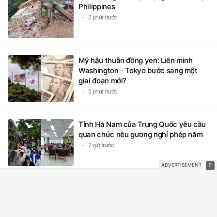
Philippines
2 phút trước
Mỹ hậu thuẫn đồng yen: Liên minh
Washington - Tokyo bước sang một
giai đoạn mới?
5 phút trước
Tỉnh Hà Nam của Trung Quốc yêu cầu
quan chức nêu gương nghỉ phép năm
7 giờ trước
Giàn phát điện gió nổi đầu tiên có khả
năng chống chịu bão cấp 17 tại Trung
Quốc