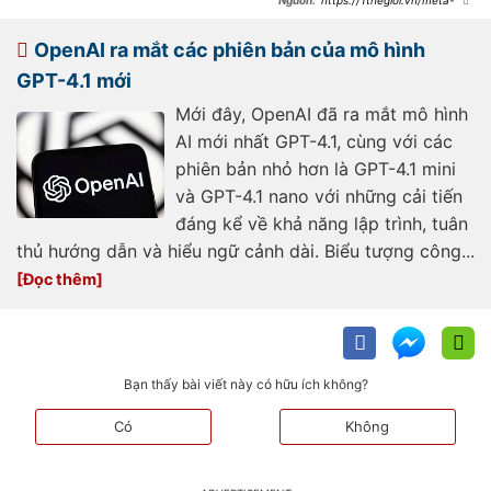
https://1thegioi.vn/meta-
tao-mo-hinh-ai-chuyen-phuc-vu-
toan-hoc-lap-trinh-va-suy-luan-
234572.html
OpenAI ra mắt các phiên bản của mô hình
GPT-4.1 mới
Mới đây, OpenAI đã ra mắt mô hình
AI mới nhất GPT-4.1, cùng với các
phiên bản nhỏ hơn là GPT-4.1 mini
và GPT-4.1 nano với những cải tiến
đáng kể về khả năng lập trình, tuân
thủ hướng dẫn và hiểu ngữ cảnh dài. Biểu tượng công...
Bạn thấy bài viết này có hữu ích không?
Có
Không