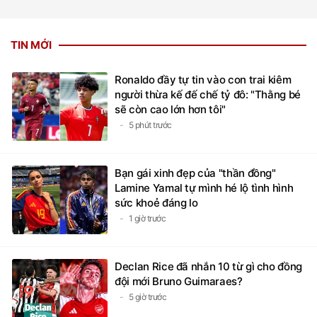
TIN MỚI
Ronaldo đầy tự tin vào con trai kiêm
người thừa kế đế chế tỷ đô: "Thằng bé
sẽ còn cao lớn hơn tôi"
5 phút trước
Bạn gái xinh đẹp của "thần đồng"
Lamine Yamal tự mình hé lộ tình hình
sức khoẻ đáng lo
1 giờ trước
Declan Rice đã nhắn 10 từ gì cho đồng
đội mới Bruno Guimaraes?
5 giờ trước