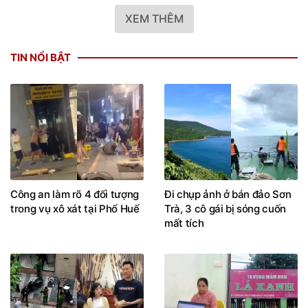
XEM THÊM
TIN NỔI BẬT
Công an làm rõ 4 đối tượng
Đi chụp ảnh ở bán đảo Sơn
trong vụ xô xát tại Phố Huế
Trà, 3 cô gái bị sóng cuốn
mất tích