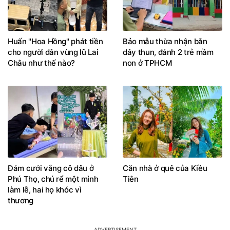
Huấn "Hoa Hồng" phát tiền
Bảo mẫu thừa nhận bắn
cho người dân vùng lũ Lai
dây thun, đánh 2 trẻ mầm
Châu như thế nào?
non ở TPHCM
Đám cưới vắng cô dâu ở
Căn nhà ở quê của Kiều
Phú Thọ, chú rể một mình
Tiên
làm lễ, hai họ khóc vì
thương