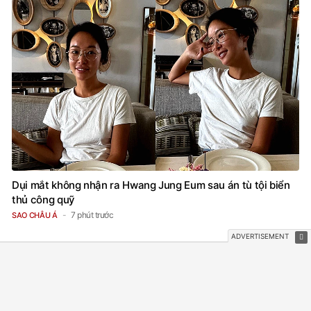
Dụi mắt không nhận ra Hwang Jung Eum sau án tù tội biển
thủ công quỹ
7 phút trước
SAO CHÂU Á