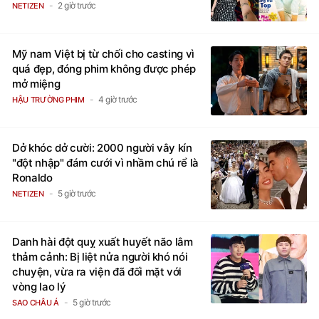
2 giờ trước
NETIZEN
Mỹ nam Việt bị từ chối cho casting vì
quá đẹp, đóng phim không được phép
mở miệng
4 giờ trước
HẬU TRƯỜNG PHIM
Dở khóc dở cười: 2000 người vây kín
"đột nhập" đám cưới vì nhầm chú rể là
Ronaldo
5 giờ trước
NETIZEN
Danh hài đột quỵ xuất huyết não lâm
thảm cảnh: Bị liệt nửa người khó nói
chuyện, vừa ra viện đã đối mặt với
vòng lao lý
5 giờ trước
SAO CHÂU Á