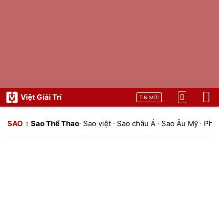
Việt Giải Trí
TIN MỚI
SAO
Sao Thể Thao
·
Sao việt
·
Sao châu Á
·
Sao Âu Mỹ
·
Pho