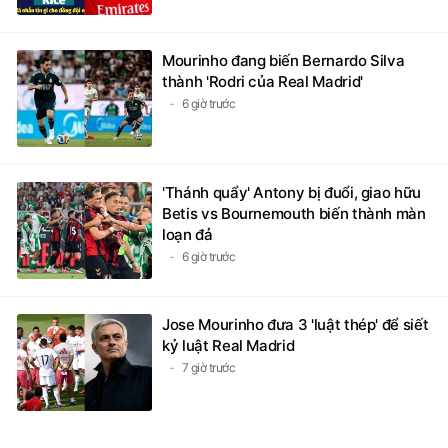
Mourinho đang biến Bernardo Silva
thành 'Rodri của Real Madrid'
6 giờ trước
'Thánh quẩy' Antony bị đuổi, giao hữu
Betis vs Bournemouth biến thành màn
loạn đả
6 giờ trước
Jose Mourinho đưa 3 'luật thép' để siết
kỷ luật Real Madrid
7 giờ trước