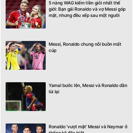
5 nàng WAG kiếm tiền giỏi nhất thế
giới: Bạn gái Ronaldo và vợ Messi góp
mặt, nhưng đều xếp sau một người
Messi, Ronaldo chung nỗi buồn mất
cúp
Yamal bước lên, Messi và Ronaldo dần
lùi lại
Ronaldo 'vượt mặt' Messi và Neymar ở
thống kê đặc biệt