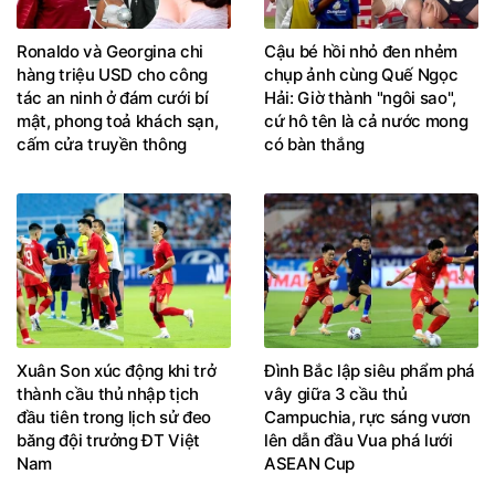
Ronaldo và Georgina chi
Cậu bé hồi nhỏ đen nhẻm
hàng triệu USD cho công
chụp ảnh cùng Quế Ngọc
tác an ninh ở đám cưới bí
Hải: Giờ thành "ngôi sao",
mật, phong toả khách sạn,
cứ hô tên là cả nước mong
cấm cửa truyền thông
có bàn thắng
Xuân Son xúc động khi trở
Đình Bắc lập siêu phẩm phá
thành cầu thủ nhập tịch
vây giữa 3 cầu thủ
đầu tiên trong lịch sử đeo
Campuchia, rực sáng vươn
băng đội trưởng ĐT Việt
lên dẫn đầu Vua phá lưới
Nam
ASEAN Cup