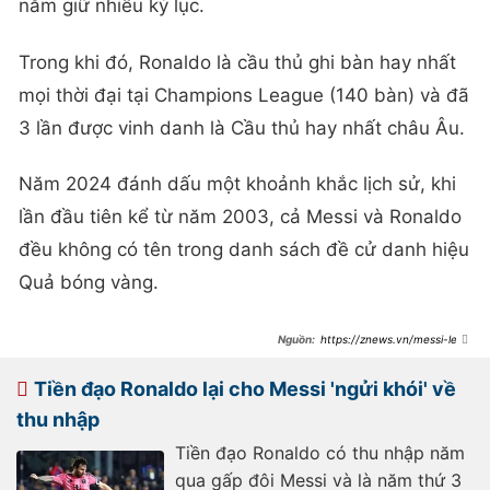
nắm giữ nhiều kỷ lục.
Trong khi đó, Ronaldo là cầu thủ ghi bàn hay nhất
mọi thời đại tại Champions League (140 bàn) và đã
3 lần được vinh danh là Cầu thủ hay nhất châu Âu.
Năm 2024 đánh dấu một khoảnh khắc lịch sử, khi
lần đầu tiên kể từ năm 2003, cả Messi và Ronaldo
đều không có tên trong danh sách đề cử danh hiệu
Quả bóng vàng.
https://znews.vn/messi-len-
tieng-ve-man-canh-tranh-voi-
ronaldo-post1553805.html
Tiền đạo Ronaldo lại cho Messi 'ngửi khói' về
thu nhập
Tiền đạo Ronaldo có thu nhập năm
qua gấp đôi Messi và là năm thứ 3